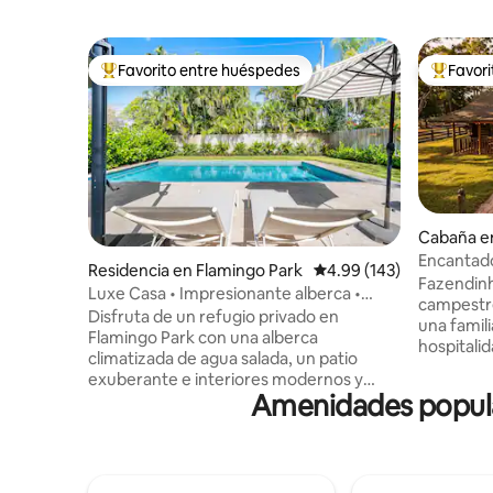
Favorito entre huéspedes
Favor
De los mejores en Favorito entre huéspedes
De los m
Cabaña e
Encantado
Residencia en Flamingo Park
Calificación promedio: 
4.99 (143)
con alber
Fazendinh
Luxe Casa • Impresionante alberca •
campestre
Cerca de la playa y del centro
Disfruta de un refugio privado en
una famili
Flamingo Park con una alberca
hospitalid
climatizada de agua salada, un patio
significa
exuberante e interiores modernos y
animales 
Amenidades popula
luminosos. Esta casa histórica renovada
relajarte 
ofrece una elegante cocina italiana,
estilo. Di
cómodas áreas de descanso y comedor,
alberca, 
WiFi rápido, TV inteligente y barra de
ladrillo, l
sonido Sonos. Las cómodas camas con
chimenea 