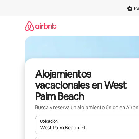
Ir
Pa
al
contenido
Alojamientos
vacacionales en West
Palm Beach
Busca y reserva un alojamiento único en Airb
Ubicación
Cuando los resultados estén disponibles, podrás na