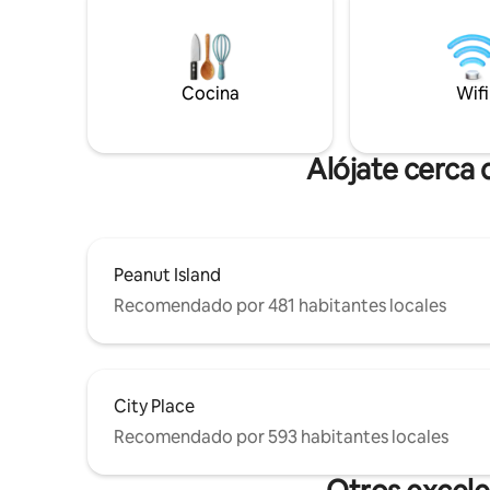
un ventilador de techo en cada
en la gra
habitación garantizan noches de
para hast
descanso. A poca distancia a pie de
queen y u
cafeterías, restaurantes y el Museo
comodidad
Cocina
Wifi
Norton. A minutos de playas, golf y un
rústico de
parque familiar con canchas de tenis y
nuevas canchas de pickleball. Ideal para
familias o estancias de negocios.
Alójate cerca
Peanut Island
Recomendado por 481 habitantes locales
City Place
Recomendado por 593 habitantes locales