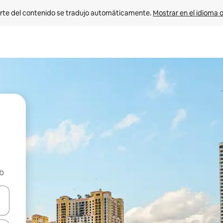
rte del contenido se tradujo automáticamente. 
Mostrar en el idioma o
nb
vegar usando las teclas de las flechas hacia arriba y hacia abajo, o b