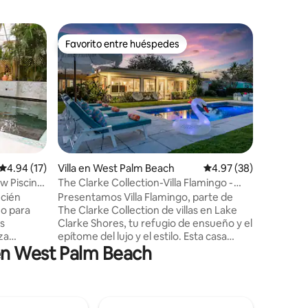
Casa de 
Favorito entre huéspedes
Favor
Favorito entre huéspedes
De los 
ch Garde
Casita Ve
robles
Bienveni
perfecta
comodidad
Esta casit
baño bel
tranquilo 
parejas 
iones
ubicada c
Calificación promedio: 4.94 de 5; 17 evaluaciones
4.94 (17)
Villa en West Palm Beach
Calificación promedio:
4.97 (38)
bote, esn
w Piscina
The Clarke Collection-Villa Flamingo -
diversión
Frente a la costa
ecién
Presentamos Villa Flamingo, parte de
un barrio
ño para
The Clarke Collection de villas en Lake
robles, c
s
Clarke Shores, tu refugio de ensueño y el
confort 
za
epítome del lujo y el estilo. Esta casa
equipado
en West Palm Beach
 niños
moderna contemporánea de mediados
estancia 
 distrito
de siglo se siente como un centro
preocupa
sa ofrece
vacacional privado de 5 estrellas, con
2600 pies cuadrados de elegante espacio
uídeas
habitable, 2 dormitorios, 2,5 baños y