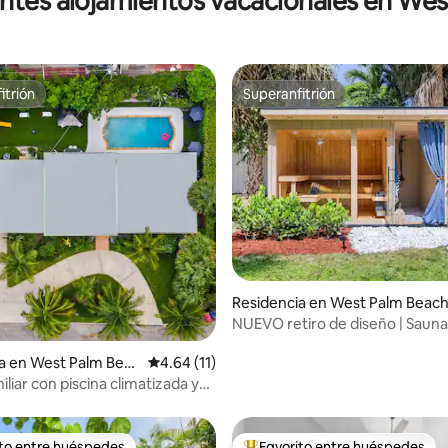
ntes alojamientos vacacionales en We
itrión
Superanfitrión
itrión
Superanfitrión
 4.97 de 5; 62 evaluaciones
Residencia en West Palm Beac
NUEVO retiro de diseño | Sauna
gimnasio | Oasis en el patio tra
a en West Palm Beac
Calificación promedio: 4.64 de 5; 11 evaluac
4.64 (11)
iliar con piscina climatizada y
uegos
ito entre huéspedes
Favorito entre huéspedes