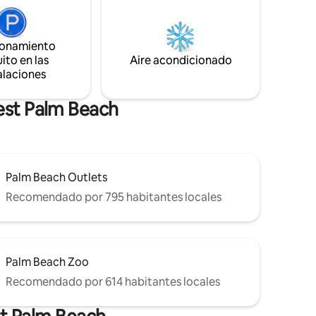
es en
vistas impresionantes de Lake Clarke
Shores. Disfruta de techos abovedados,
anto
una amplia sala de Florida, un patio
ionamiento
oviendo el
trasero privado con una elegante piscina
ito en las
Aire acondicionado
a casa
rectangular de agua salada climatizada e
alaciones
calma, la
interiores vibrantes y modernos.
o
Conveniente
est Palm Beach
Palm Beach Outlets
Recomendado por 795 habitantes locales
Palm Beach Zoo
Recomendado por 614 habitantes locales