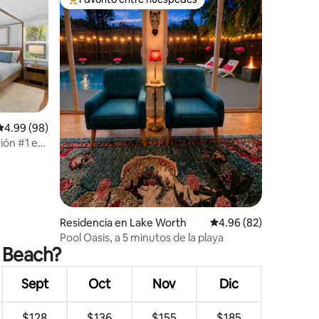
re huéspedes
De los mejores en Favorito entre huéspedes
iones
Calificación promedio: 4.99 de 5; 98 evaluaciones
4.99 (98)
ión #1 en
léctricos.
Residencia en Lake Worth
Calificación promedio:
4.96 (82)
Pool Oasis, a 5 minutos de la playa
m Beach?
Sept
Oct
Nov
Dic
$128
$136
$155
$185