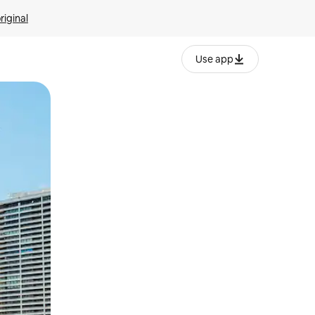
riginal
Use app
ien tocando y deslizando la pantalla.