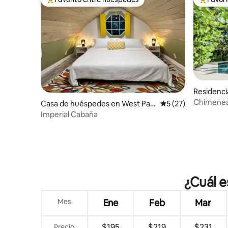
De los mejores en Favorito entre huéspedes
De los m
Residenci
ch
Chimenea
Casa de huéspedes en West Pal
Calificación promed
5 (27)
profesion
m Beach
Imperial Cabaña
¿Cuál e
Mes
Ene
Feb
Mar
$195
$219
$231
Precio