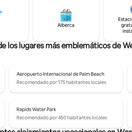
maduras, plantaciones tropical
nja. La cabaña tiene capacidad
capas y espacios al aire libre
a 6 huéspedes, con 2 camas
seleccionados que se sienten t
n colchón inflable, y ofrece
Estac
arquitectónicos como vivos. M
, privacidad y un encanto
Alberca
gratu
agua de la piscina climatizada, l
 primer nivel.
inst
está diseñada para mantener la 
luz y la intención, nada excesiv
 de los lugares más emblemáticos de W
Aeropuerto Internacional de Palm Beach
Recomendado por 175 habitantes locales
Rapids Water Park
Recomendado por 450 habitantes locales