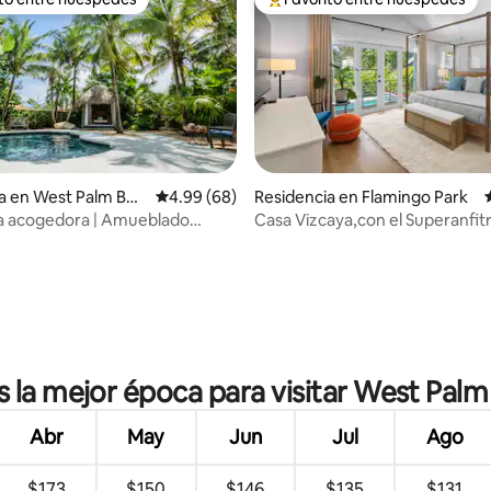
ejores en Favorito entre huéspedes
De los mejores en Favorito ent
a en West Palm Bea
Calificación promedio: 4.99 de 5; 68 evaluac
4.99 (68)
Residencia en Flamingo Park
 acogedora | Amueblado
Casa Vizcaya,con el Superanfitr
io: 5 de 5; 27 evaluaciones
al | Totalmente abastecido
WPB, cargador para vehículos e
s la mejor época para visitar West Pal
Abr
May
Jun
Jul
Ago
$173
$150
$146
$135
$131