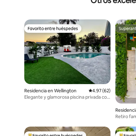
Otros excele
Favorito entre huéspedes
Superanf
Favorito entre huéspedes
Superanf
Residencia en Wellington
Calificación promedio:
4.97 (62)
Elegante y glamorosa piscina privada con
calentador
Residenci
h
Retiro fam
sala de j
Favorito entre huéspedes
Favor