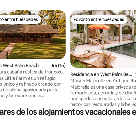
ito entre huéspedes
Favorito entre huéspedes
ejores en Favorito entre huéspedes
Favorito entre huéspedes
n West Palm Beach
Calificación promedio: 5 de 5; 16 evaluac
5 (16)
ra cabaña rústica de troncos
Residencia en West Palm Bea
4.99 de 5; 143 evaluaciones
ca y animales de granja
a Little Farm es un refugio
ch
Maison Majorelle en Antique Ro
 único y refinado creado por
climatizada
Majorelle es una casa privada r
a brasileña apasionada por la
remodelada, cerrada y de dise
ad y las experiencias
huéspedes que valoran las casa
tivas. Rodeado de naturaleza y
históricas restauradas y la belle
encantadores, te invita a
res de los alojamientos vacacionales 
exquisita, no es adecuada para
y a pasar tiempo de calidad con
pequeños. A solo unos pasos del
sfruta de días tranquilos en la
histórico de Antique Row, la ca
una acogedora chimenea de
una rara transitabilidad. El jardín de la
a paz bajo las estrellas junto a la
propiedad tiene cincuenta orq
al aire libre y momentos únicos