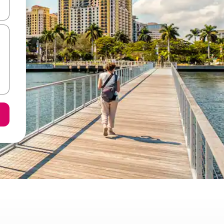
vegar usando las teclas de las flechas hacia arriba y hacia abajo, o b