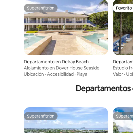
Superanfitrión
Favorito
Superanfitrión
Favorito
Departamento en Delray Beach
Departam
h Shores
Alojamiento en Dover House Seaside
Estudio fr
Ubicación
·
Accesibilidad
·
Playa
Valor
·
Ubi
Departamentos en
Superanfitrión
Superanf
Superanfitrión
Superanf