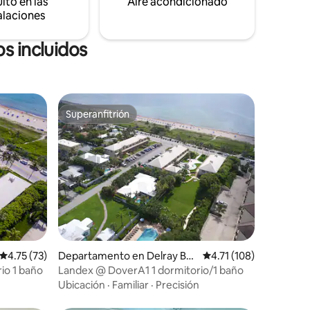
ito en las
Aire acondicionado
alaciones
s incluidos
Superanfitrión
Superanfitrión
iones
Calificación promedio: 4.75 de 5; 73 evaluaciones
4.75 (73)
Departamento en Delray Be
Calificación promedio:
4.71 (108)
ach
io 1 baño
Landex @ DoverA1 1 dormitorio/1 baño
Ubicación
·
Familiar
·
Precisión