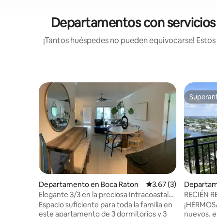
Departamentos con servicios i
¡Tantos huéspedes no pueden equivocarse! Estos d
Superanf
Superanf
Departamento en Boca Raton
Calificación promedio
3.67 (3)
Departame
Elegante 3/3 en la preciosa Intracoastal
RECIÉN RE
de Boca
Resort & 
Espacio suficiente para toda la familia en
¡HERMOSAM
este apartamento de 3 dormitorios y 3
nuevos, e