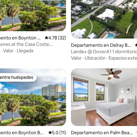
: 4.9 de 5; 21 evaluaciones
ento en Boynton B
Calificación promedio: 4.78 de 5; 32 evaluac
4.78 (32)
hores at the Casa Costa:
Departamento en Delray Be
C
el amanecer
·
Valor
·
Llegada
ach
Landex @ DoverA1 1 dormitorio
Valor
·
Ubicación
·
Espacios exte
 entre huéspedes
 entre huéspedes
ento en Boynton Bea
Calificación promedio: 5.0 de 5; 11 evaluac
5.0 (11)
Departamento en Palm Beac