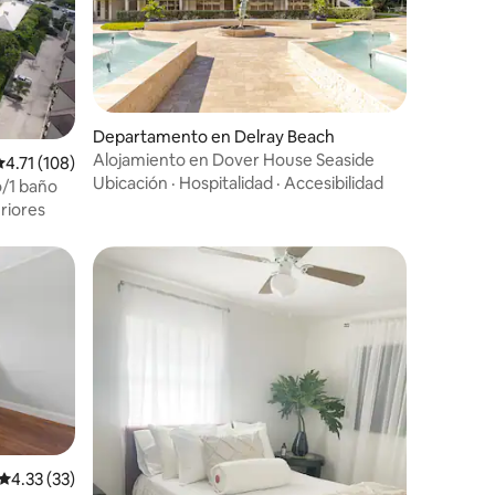
iones
Departamento en Delray Beach
Alojamiento en Dover House Seaside
alificación promedio: 4.71 de 5; 108 evaluaciones
4.71 (108)
Ubicación
·
Hospitalidad
·
Accesibilidad
/1 baño
riores
iones
Calificación promedio: 4.33 de 5; 33 evaluaciones
4.33 (33)