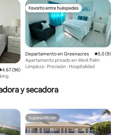
Favorito entre huéspedes
Favorito entre huéspedes
Departamento en Greenacres
Calificación promed
5.0 (9)
Apartamento privado en West Palm
iones
Limpieza
·
Precisión
·
Hospitalidad
Calificación promedio: 4.67 de 5; 96 evaluaciones
4.67 (96)
 king
vadora y secadora
Superanfitrión
Superanfitrión