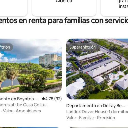
Alberca
gratu
inst
tos en renta para familias con servicio
itrión
Superanfitrión
itrión
Superanfitrión
: 4.9 de 5; 21 evaluaciones
ento en Boynton B
Calificación promedio: 4.78 de 5; 32 evaluac
4.78 (32)
hores at the Casa Costa:
Departamento en Delray Bea
el amanecer
·
Valor
·
Amenidades
ch
Landex Dover House 1 dormitor
Valor
·
Familiar
·
Precisión