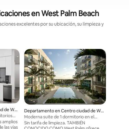
ificaciones en West Palm Beach
ciones excelentes por su ubicación, su limpieza y
Favorit
Favorit
iones
ad de We
Departam
Departamento en Centro ciudad de We
ch
torios
Casa Co
st Palm Beach
Moderna suite de 1 dormitorio en el
lm
VISTAS 
s amplios
Gran estu
centro de West Palm
Sin tarifa de limpieza. TAMBIÉN
e las vías
Beachy con ba
CONOCIDO COMO West Palm ofrece