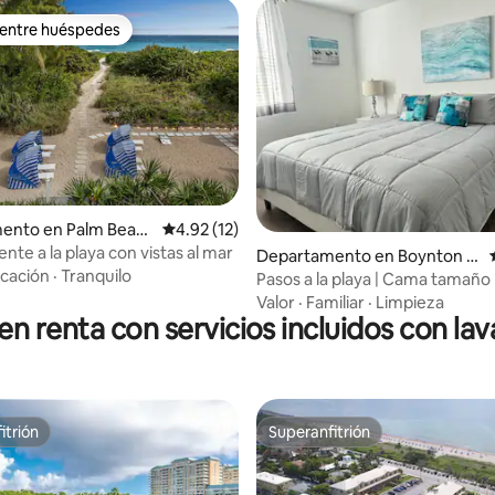
 entre huéspedes
 entre huéspedes
ento en Palm Beac
Calificación promedio: 4.92 de 5; 12 evaluac
4.92 (12)
ente a la playa con vistas al mar
Departamento en Boynton B
cación
·
Tranquilo
each
Pasos a la playa | Cama tamaño
Valor
·
Familiar
·
Limpieza
 renta con servicios incluidos con la
itrión
Superanfitrión
itrión
Superanfitrión