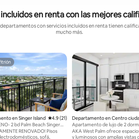
ncluidos en renta con las mejores cal
epartamentos con servicios incluidos en renta tienen califica
mucho más.
itrión
itrión
: 3.67 de 5; 3 evaluaciones
nto en Singer Island
Calificación promedio: 4.9 de 5; 21 evaluac
4.9 (21)
Departamento en Centro ciud
st Palm Beach
NO- 2 bd Palm Beach Singer
Apartamento de lujo de 2 dormi
spa
con vista a la costa en West Pa
ENTE RENOVADO! Pisos
AKA West Palm ofrece espacio
lectrodomésticos, sofá,
y luminosos con amplias vistas d