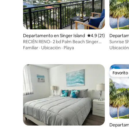
Departamento en Singer Island
Calificación promedio
4.9 (21)
Departam
each
RECIÉN RENO- 2 bd Palm Beach Singer
Sunrise S
Resort & spa
observa 
Familiar
·
Ubicación
·
Playa
Ubicación
Favorito
Favorito
Departam