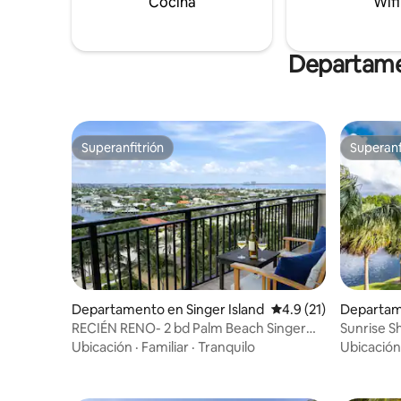
Cocina
Wifi
Departamen
Superanfitrión
Superanf
Superanfitrión
Superanf
Departamento en Singer Island
Calificación promedio
4.9 (21)
Departam
each
RECIÉN RENO- 2 bd Palm Beach Singer
Sunrise S
Resort & spa
observa 
Ubicación
·
Familiar
·
Tranquilo
Ubicación