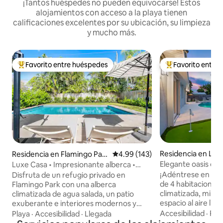
¡Tantos huéspedes no pueden equivocarse! Estos
alojamientos con acceso a la playa tienen
calificaciones excelentes por su ubicación, su limpieza
y mucho más.
Favorito entre huéspedes
Favorito entre
De los mejores en Favorito entre huéspedes
De los mejores en
Residencia en Lak
Residencia en Flamingo Par
Calificación promedio: 4.99 de 5
4.99 (143)
k
Elegante oasis con
Luxe Casa • Impresionante alberca •
la playa | Minigolf
Cerca de la playa y del centro
¡Adéntrese en nu
Disfruta de un refugio privado en
de 4 habitaciones 
Flamingo Park con una alberca
climatizada, minigo
climatizada de agua salada, un patio
espacio al aire libre! Ubicado en un bar
exuberante e interiores modernos y
tranquilo, cerca d
luminosos. Esta casa histórica renovada
Accesibilidad
·
Pla
Playa
·
Accesibilidad
·
Llegada
primer nivel, rest
ofrece una elegante cocina italiana,