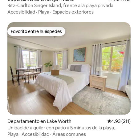
Ritz-Carlton Singer Island, frente a la playa privada
Accesibilidad
·
Playa
·
Espacios exteriores
Favorito entre huéspedes
Favorito entre huéspedes
Departamento en Lake Worth
Calificación p
4.93 (211)
Unidad de alquiler con patio a 5 minutos de la playa,
bicicletas
Playa
·
Accesibilidad
·
Áreas comunes