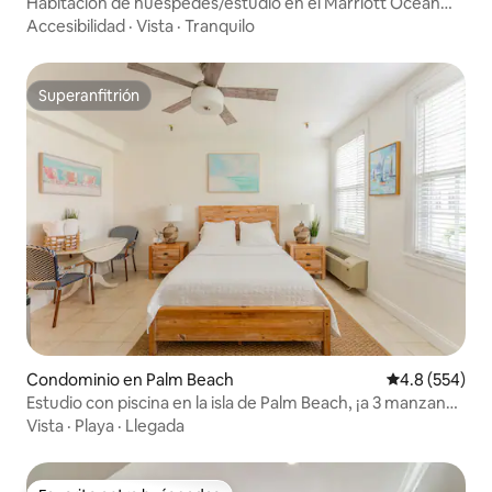
Habitación de huéspedes/estudio en el Marriott Ocean
Pointe
Accesibilidad
·
Vista
·
Tranquilo
Superanfitrión
Superanfitrión
Condominio en Palm Beach
Calificación p
4.8 (554)
Estudio con piscina en la isla de Palm Beach, ¡a 3 manzanas
de la playa!
Vista
·
Playa
·
Llegada