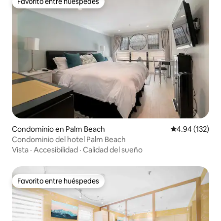
Favorito entre huéspedes
Favorito entre huéspedes
Condominio en Palm Beach
Calificación p
4.94 (132)
Condominio del hotel Palm Beach
Vista
·
Accesibilidad
·
Calidad del sueño
Favorito entre huéspedes
Favorito entre huéspedes