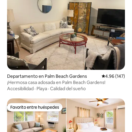
Departamento en Palm Beach Gardens
Calificación pr
4.96 (147)
¡Hermosa casa adosada en Palm Beach Gardens!
Accesibilidad
·
Playa
·
Calidad del sueño
Favorito entre huéspedes
Favorito entre huéspedes