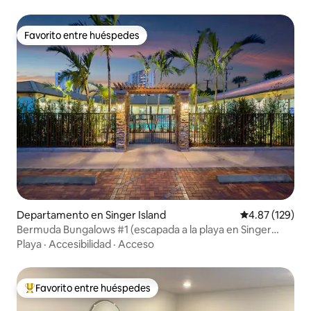
Favorito entre huéspedes
Favorito entre huéspedes
Departamento en Singer Island
Calificación p
4.87 (129)
Bermuda Bungalows #1 (escapada a la playa en Singer
Island)
Playa
·
Accesibilidad
·
Acceso
Favorito entre huéspedes
De los mejores en Favorito entre huéspedes