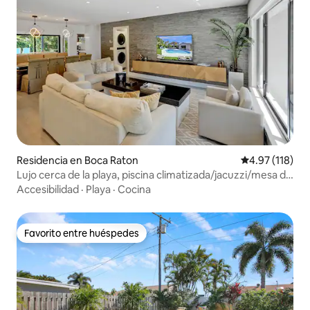
Residencia en Boca Raton
Calificación p
4.97 (118)
Lujo cerca de la playa, piscina climatizada/jacuzzi/mesa de
billar
Accesibilidad
·
Playa
·
Cocina
Favorito entre huéspedes
Favorito entre huéspedes