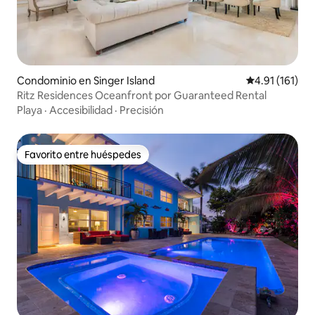
Condominio en Singer Island
Calificación p
4.91 (161)
Ritz Residences Oceanfront por Guaranteed Rental
Playa
·
Accesibilidad
·
Precisión
Favorito entre huéspedes
Favorito entre huéspedes