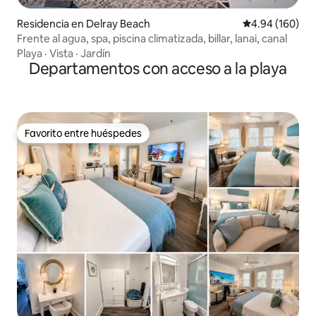
Residencia en Delray Beach
Calificación pr
4.94 (160)
Frente al agua, spa, piscina climatizada, billar, lanai, canal
Playa
·
Vista
·
Jardín
Departamentos con acceso a la playa
Favorito entre huéspedes
Favorito entre huéspedes