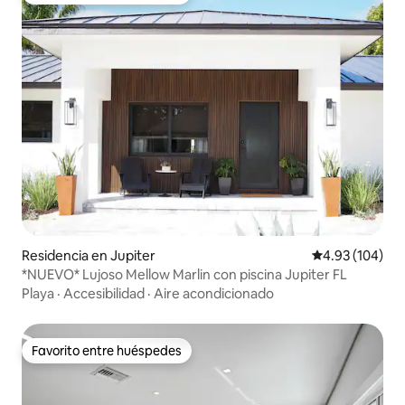
Residencia en Jupiter
Calificación pr
4.93 (104)
*NUEVO* Lujoso Mellow Marlin con piscina Jupiter FL
Playa
·
Accesibilidad
·
Aire acondicionado
Favorito entre huéspedes
Favorito entre huéspedes