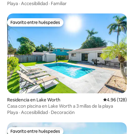
Playa
·
Accesibilidad
·
Familiar
Favorito entre huéspedes
Favorito entre huéspedes
Residencia en Lake Worth
Calificación pr
4.96 (128)
Casa con piscina en Lake Worth a 3 millas de la playa
Playa
·
Accesibilidad
·
Decoración
Favorito entre huéspedes
Favorito entre huéspedes