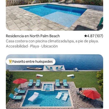
Residencia en North Palm Beach
Calificación p
4.87 (107)
Casa costera con piscina climatizada/spa, a pie de playa.
Accesibilidad
·
Playa
·
Ubicación
Favorito entre huéspedes
De los mejores en Favorito entre huéspedes