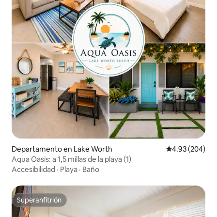
Departamento en Lake Worth
Calificación pr
4.93 (204)
Aqua Oasis: a 1,5 millas de la playa (1)
Accesibilidad
·
Playa
·
Baño
Superanfitrión
Superanfitrión