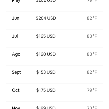
May
$202 USD
79 °F
Jun
$204 USD
82 °F
Jul
$165 USD
83 °F
Ago
$160 USD
83 °F
Sept
$153 USD
82 °F
Oct
$175 USD
79 °F
Nov
$199 USD
73 °F