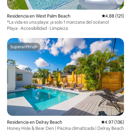
Residencia en West Palm Beach
Calificación p
4.88 (121)
*La vida es una playa: ¡a solo 1 manzana del océano!
Playa
·
Accesibilidad
·
Limpieza
Superanfitrión
Superanfitrión
Residencia en Delray Beach
Calificación p
4.97 (136)
Honey Hole & Bear Den | Piscina climatizada | Delray Beach