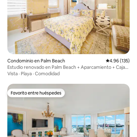
Condominio en Palm Beach
Calificación p
4.96 (135)
Estudio renovado en Palm Beach + Aparcamiento + Caja
fuerte
Vista
·
Playa
·
Comodidad
Favorito entre huéspedes
Favorito entre huéspedes