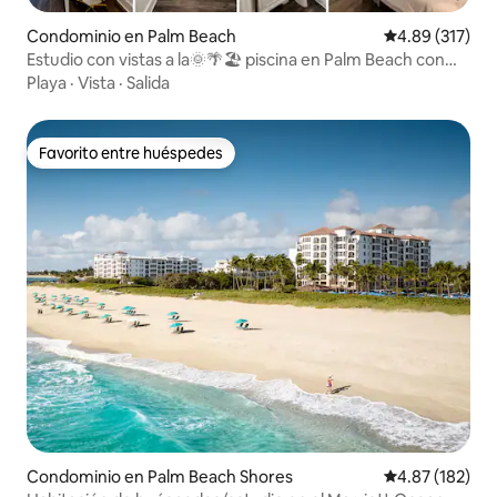
Condominio en Palm Beach
Calificación p
4.89 (317)
Estudio con vistas a la🌞🌴🏖 piscina en Palm Beach con
aparcamiento y⚡ wifi
Playa
·
Vista
·
Salida
Favorito entre huéspedes
Favorito entre huéspedes
Condominio en Palm Beach Shores
Calificación p
4.87 (182)