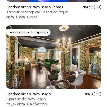
Condominio en Palm Beach Shores
Calificación p
4.93 (101)
¡Tranquilidad tropical! Resort boutique
Vista
·
Playa
·
Cerca
Favorito entre huéspedes
Favorito entre huéspedes
Condominio en Palm Beach
Calificación 
4.8 (133)
El paraíso de Palm Beach
Playa
·
Vista
·
Calefacción