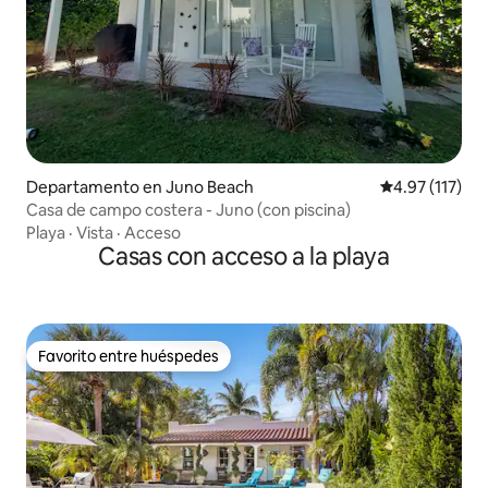
Departamento en Juno Beach
Calificación p
4.97 (117)
Casa de campo costera - Juno (con piscina)
Playa
·
Vista
·
Acceso
Casas con acceso a la playa
Favorito entre huéspedes
Favorito entre huéspedes