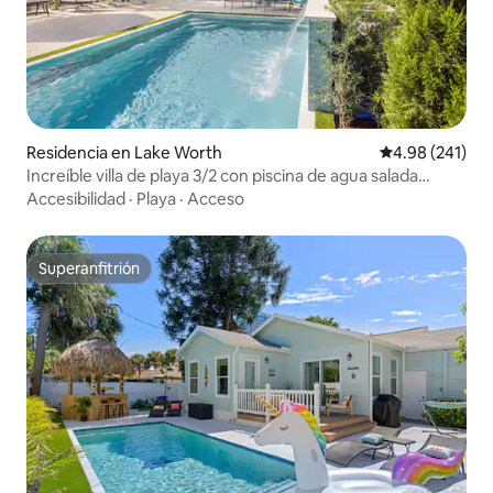
Residencia en Lake Worth
Calificación pr
4.98 (241)
Increíble villa de playa 3/2 con piscina de agua salada
climatizada
Accesibilidad
·
Playa
·
Acceso
Superanfitrión
Superanfitrión