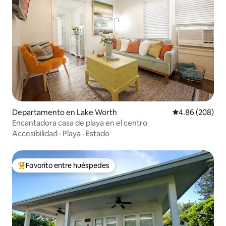
Departamento en Lake Worth
Calificación pr
4.86 (208)
Encantadora casa de playa en el centro
Accesibilidad
·
Playa
·
Estado
Favorito entre huéspedes
De los mejores en Favorito entre huéspedes