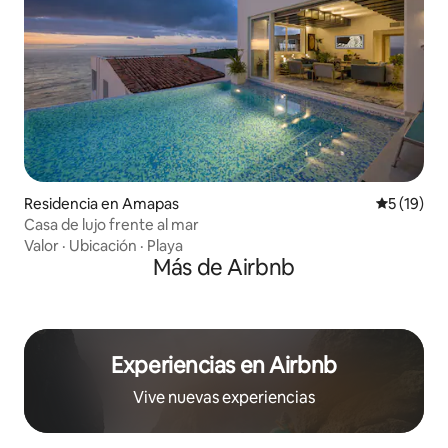
Residencia en Amapas
Calificaci
5 (19)
Casa de lujo frente al mar
Valor
·
Ubicación
·
Playa
Más de Airbnb
Experiencias en Airbnb
Vive nuevas experiencias