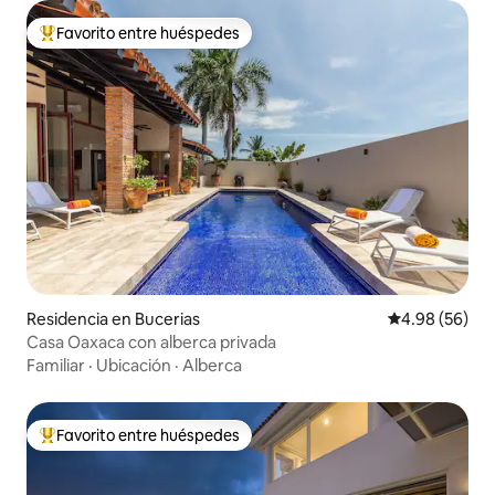
Favorito entre huéspedes
De los mejores en Favorito entre huéspedes
Residencia en Bucerias
Calificación p
4.98 (56)
Casa Oaxaca con alberca privada
Familiar
·
Ubicación
·
Alberca
Favorito entre huéspedes
De los mejores en Favorito entre huéspedes