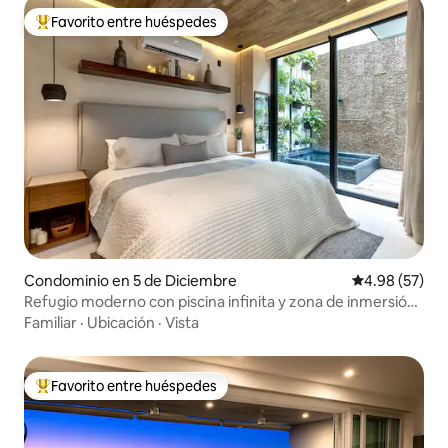
Favorito entre huéspedes
De los mejores en Favorito entre huéspedes
Condominio en 5 de Diciembre
Calificación p
4.98 (57)
Refugio moderno con piscina infinita y zona de inmersión
privada
Familiar
·
Ubicación
·
Vista
Favorito entre huéspedes
De los mejores en Favorito entre huéspedes