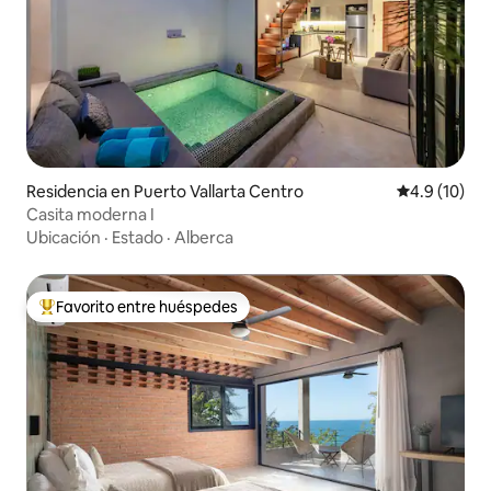
Residencia en Puerto Vallarta Centro
Calificación
4.9 (10)
Casita moderna I
Ubicación
·
Estado
·
Alberca
Favorito entre huéspedes
De los mejores en Favorito entre huéspedes