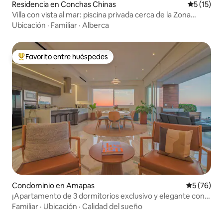
Residencia en Conchas Chinas
Calificaci
5 (15)
Villa con vista al mar: piscina privada cerca de la Zona
Romántica
Ubicación
·
Familiar
·
Alberca
Favorito entre huéspedes
De los mejores en Favorito entre huéspedes
Condominio en Amapas
Calificaci
5 (76)
¡Apartamento de 3 dormitorios exclusivo y elegante con
vistas al mar!
Familiar
·
Ubicación
·
Calidad del sueño