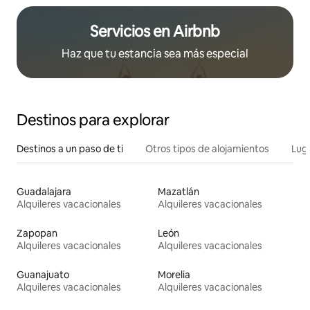
Servicios en Airbnb
Haz que tu estancia sea más especial
Destinos para explorar
Destinos a un paso de ti
Otros tipos de alojamientos
Lug
Guadalajara
Mazatlán
Alquileres vacacionales
Alquileres vacacionales
Zapopan
León
Alquileres vacacionales
Alquileres vacacionales
Guanajuato
Morelia
Alquileres vacacionales
Alquileres vacacionales