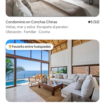
Condominio en Conchas Chinas
Calificaci
5 (53)
Vistas, mar y selva -Escapate al paraíso-
Ubicación
·
Familiar
·
Cocina
Favorito entre huéspedes
De los mejores en Favorito entre huéspedes