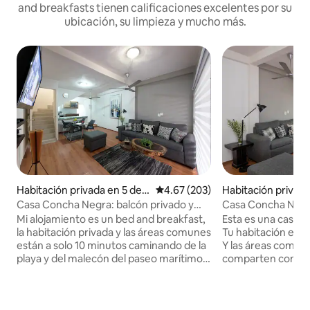
and breakfasts tienen calificaciones excelentes por su
ubicación, su limpieza y mucho más.
Habitación privada en 5 de
Calificación promedio: 4.67 de 5
4.67 (203)
Habitación privada
Diciembre
iciembre
Casa Concha Negra: balcón privado y
Casa Concha Neg
baño completo
Mi alojamiento es un bed and breakfast,
Esta es una casa d
la habitación privada y las áreas comunes
Tu habitación es una habitación privada.
están a solo 10 minutos caminando de la
Y las áreas comune
playa y del malecón del paseo marítimo.
comparten con un
Tenemos un puesto de tacos alrededor ,
un lugar ubicado en
lavandería , mercado local, estamos
cuadras a pie de la
ubicados en un vecindario local simple
pie del paseo mar