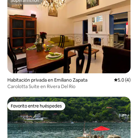
Superanfitrión
Superanfitrión
Habitación privada en Emiliano Zapata
Calificació
5.0 (4)
Carolotta Suite en Rivera Del Rio
Favorito entre huéspedes
Favorito entre huéspedes