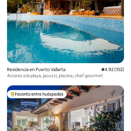
Residencia en Puerto Vallarta
Calificación p
4.92 (102)
Acceso a la playa, jacuzzi, piscina, chef gourmet
Favorito entre huéspedes
De los mejores en Favorito entre huéspedes