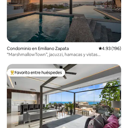
Condominio en Emiliano Zapata
Calificación pr
4.93 (196)
“MarshmallowTown”, jacuzzi, hamacas y vistas
panorámicas
Favorito entre huéspedes
De los mejores en Favorito entre huéspedes