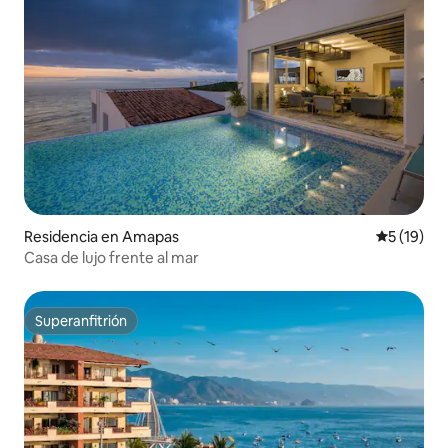
Residencia en Amapas
Calificaci
5 (19)
Casa de lujo frente al mar
Superanfitrión
Superanfitrión