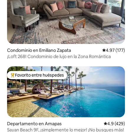
manejado por nuestro personal de
seguridad. Para las familias con niños
pequeños, tenemos cunas plegables,
tablas de boogie, toallas de playa y otros
equipos necesarios para los huéspedes a
los que les encanta la playa.
Condominio en Emiliano Zapata
Calificación p
4.97 (177)
¡Loft 268! Condominio de lujo en la Zona Romántica
Favorito entre huéspedes
De los mejores en Favorito entre huéspedes
Departamento en Amapas
Calificación 
4.9 (429)
Sayan Beach 9F, ¡simplemente lo mejor! ¡No busques más!