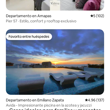
Departamento en Amapas
Calificació
5 (102)
Pier 57 · Estilo, confort y rooftop exclusivo
Favorito entre huéspedes
Favorito entre huéspedes
Departamento en Emiliano Zapata
Calificación p
4.96 (137)
Avida - Impresionante piscina en la azotea y jacuzzi