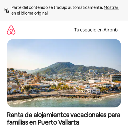
Ir
Parte del contenido se tradujo automáticamente. 
Mostrar 
al
en el idioma original
contenido
Tu espacio en Airbnb
Renta de alojamientos vacacionales para
familias en Puerto Vallarta