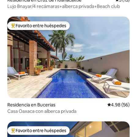
Lujo Bnayar/4 recámaras+alberca privada+Beach club
Favorito entre huéspedes
De los mejores en Favorito entre huéspedes
Residencia en Bucerias
Calificación p
4.98 (56)
Casa Oaxaca con alberca privada
Favorito entre huéspedes
De los mejores en Favorito entre huéspedes