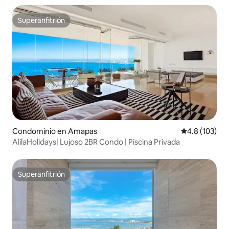
Superanfitrión
Superanfitrión
Condominio en Amapas
Calificación 
4.8 (103)
AlilaHolidays| Lujoso 2BR Condo | Piscina Privada
Superanfitrión
Superanfitrión