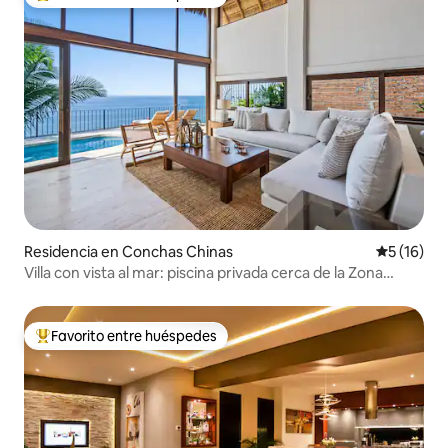
De los mejores en Favorito entre huéspedes
Residencia en Conchas Chinas
Calificaci
5 (16)
Villa con vista al mar: piscina privada cerca de la Zona
Romántica
Favorito entre huéspedes
De los mejores en Favorito entre huéspedes