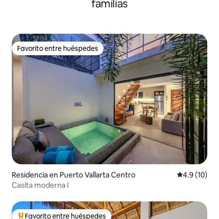
familias
Favorito entre huéspedes
Favorito entre huéspedes
Residencia en Puerto Vallarta Centro
Calificación
4.9 (10)
Casita moderna I
Favorito entre huéspedes