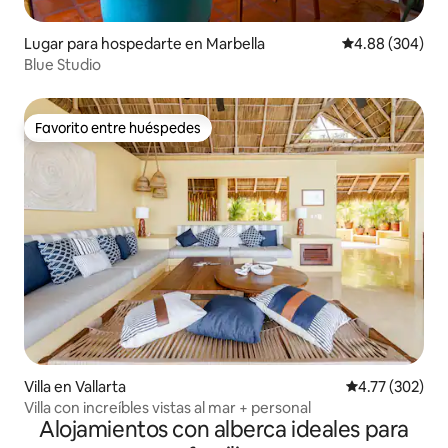
Lugar para hospedarte en Marbella
Calificación pr
4.88 (304)
Blue Studio
Favorito entre huéspedes
Favorito entre huéspedes
Villa en Vallarta
Calificación p
4.77 (302)
Villa con increíbles vistas al mar + personal
Alojamientos con alberca ideales para