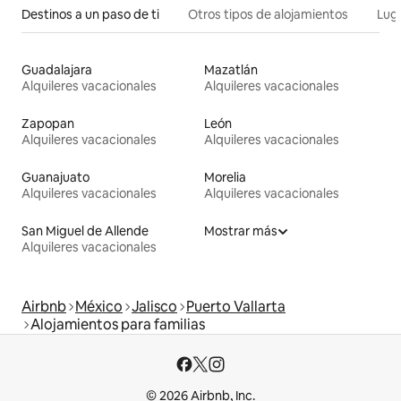
Destinos a un paso de ti
Otros tipos de alojamientos
Lug
Guadalajara
Mazatlán
Alquileres vacacionales
Alquileres vacacionales
Zapopan
León
Alquileres vacacionales
Alquileres vacacionales
Guanajuato
Morelia
Alquileres vacacionales
Alquileres vacacionales
San Miguel de Allende
Mostrar más
Alquileres vacacionales
Airbnb
México
Jalisco
Puerto Vallarta
Alojamientos para familias
© 2026 Airbnb, Inc.