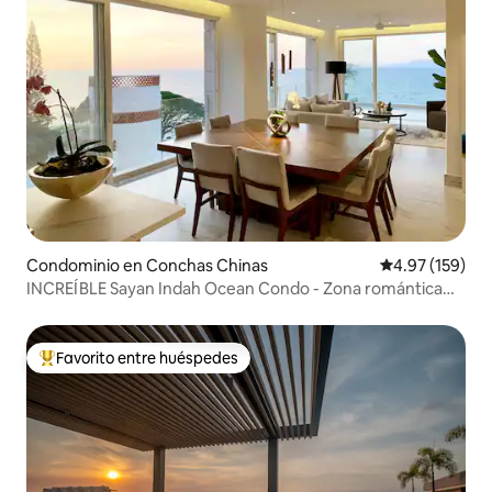
Condominio en Conchas Chinas
Calificación p
4.97 (159)
INCREÍBLE Sayan Indah Ocean Condo - Zona romántica
#B
Favorito entre huéspedes
De los mejores en Favorito entre huéspedes