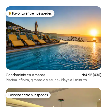
Favorito entre huéspedes
De los mejores en Favorito entre huéspedes
Condominio en Amapas
Calificación pr
4.95 (436)
Piscina infinita, gimnasio y sauna · Playa a 1 minuto
Favorito entre huéspedes
Favorito entre huéspedes