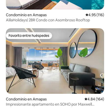
Condominio en Amapas
Calificación p
4.95 (116)
AlilaHolidays| 2BR Condo con Asombroso Rooftop
Favorito entre huéspedes
Favorito entre huéspedes
Condominio en Amapas
Calificación pr
4.84 (164)
Impresionante apartamento en SOHO por Maxwell
Residences