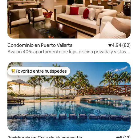
Condominio en Puerto Vallarta
Calificación p
4.94 (82)
Avalon 406: apartamento de lujo, piscina privada y vistas
divinas
Favorito entre huéspedes
De los mejores en Favorito entre huéspedes
Residencia en Cruz de Huanacaxtle
Calificaci
5 (13)