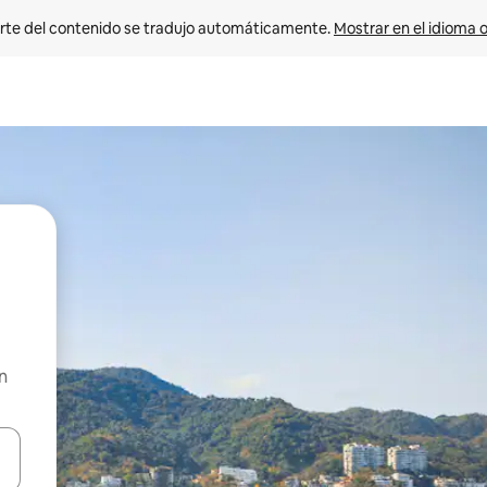
rte del contenido se tradujo automáticamente. 
Mostrar en el idioma o
n
vegar usando las teclas de las flechas hacia arriba y hacia abajo, o b