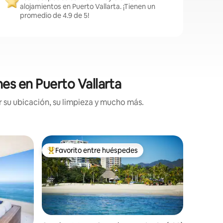
alojamientos en Puerto Vallarta. ¡Tienen un
promedio de 4.9 de 5!
nes en Puerto Vallarta
 su ubicación, su limpieza y mucho más.
Condomin
Favorito entre huéspedes
Favor
re huéspedes
De los mejores en Favorito entre huéspedes
De los 
Lujo rec
al mar in
¡Ubicado 
de la arena! Esta exclusiva torr
se completó 
exclusiva
conocida
Espacios 
Nuestro 
iones