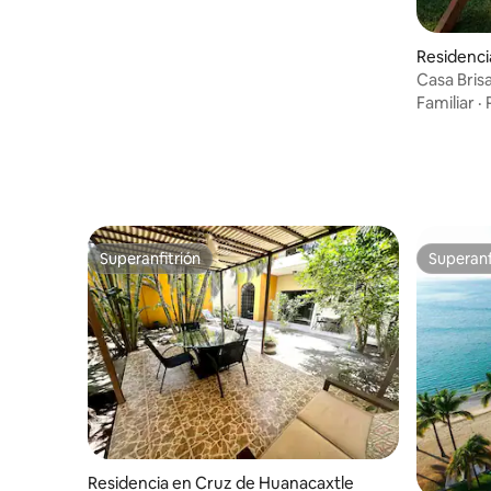
Residenci
e
Casa Bris
Tamaran
Familiar
·
Superanfitrión
Superanf
Superanfitrión
Superanf
Residencia en Cruz de Huanacaxtle