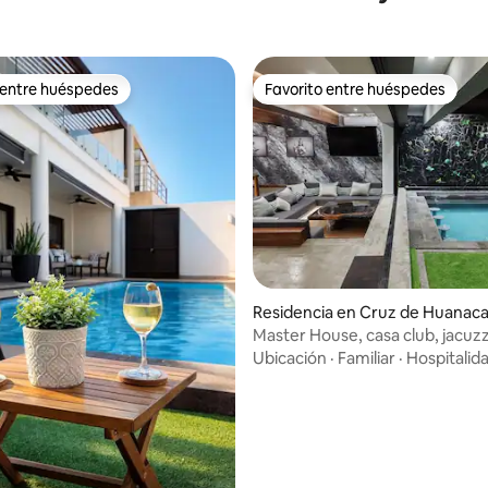
 entre huéspedes
Favorito entre huéspedes
 entre huéspedes
Favorito entre huéspedes
dio: 5 de 5; 6 evaluaciones
Residencia en Cruz de Huanaca
e
Master House, casa club, jacuzzi
etc., etc.
Ubicación
·
Familiar
·
Hospitalid