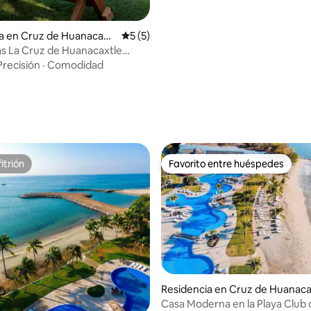
a en Cruz de Huanacaxtl
Calificación promedio: 5 de 5; 5 evaluac
5 (5)
as La Cruz de Huanacaxtle
Precisión
·
Comodidad
itrión
Favorito entre huéspedes
itrión
Favorito entre huéspedes
Residencia en Cruz de Huanac
le
Casa Moderna en la Playa Club de playa