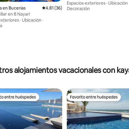
incluido
Espacios exteriores
·
Ubicación
a en Bucerias
Calificación promedio: 4.81 de 5; 36 evaluac
4.81 (36)
Decoración
liar en B Nayar!
exteriores
·
Ubicación
·
ía
ros alojamientos vacacionales con ka
ito entre huéspedes
Favorito entre huéspedes
ejores en Favorito entre huéspedes
Favorito entre huéspedes