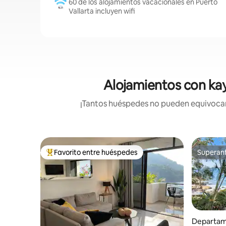
60 de los alojamientos vacacionales en Puerto
Vallarta incluyen wifi
Alojamientos con kaya
¡Tantos huéspedes no pueden equivocars
Favorito entre huéspedes
Superanf
De los mejores en Favorito entre huéspedes
Superanf
Departame