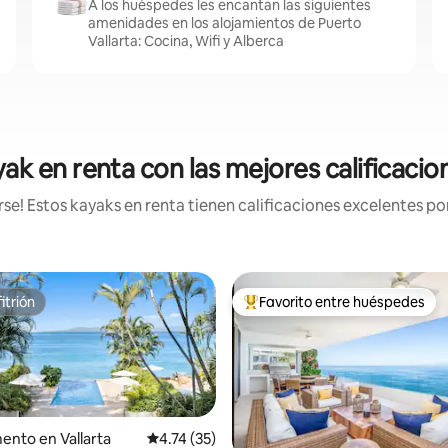
A los huéspedes les encantan las siguientes
amenidades en los alojamientos de Puerto
Vallarta: Cocina, Wifi y Alberca
k en renta con las mejores calificacio
e! Estos kayaks en renta tienen calificaciones excelentes por
itrión
Favorito entre huéspedes
itrión
De los mejores en Favorito ent
nto en Vallarta
Calificación promedio: 4.74 de 5; 35 evaluac
4.74 (35)