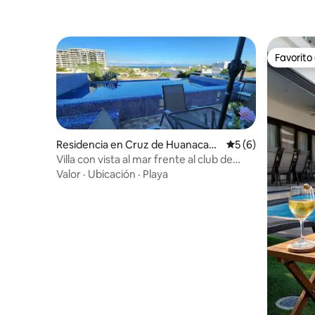
Favorito
Favorito
Residencia en Cruz de Huanacaxtl
Calificación prome
5 (6)
e
Villa con vista al mar frente al club de
playa
Valor
·
Ubicación
·
Playa