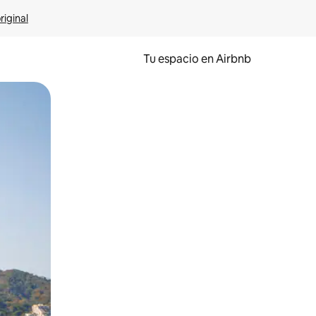
riginal
Tu espacio en Airbnb
ien tocando y deslizando la pantalla.