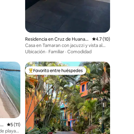
iones
Residencia en Cruz de Huanac
Calificación promedi
4.7 (10)
axtle
Casa en Tamaran con jacuzzi y vista al
mar
Ubicación
·
Familiar
·
Comodidad
Favorito entre huéspedes
De los mejores en Favorito entre huéspedes
axt
Calificación promedio: 5 de 5; 11 evaluaciones
5 (11)