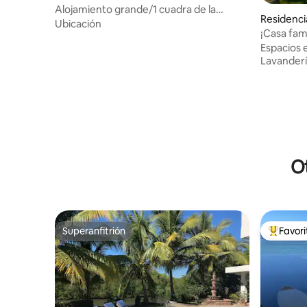
Alojamiento grande/1 cuadra de la
Residenci
playa/patio privado
Ubicación
¡Casa fami
Espacios 
Lavander
Ot
Superanfitrión
Favor
Superanfitrión
De los m