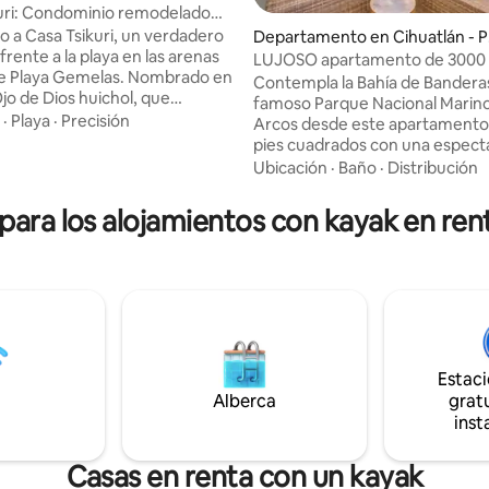
uri: Condominio remodelado
la playa de Gemelas
o a Casa Tsikuri, un verdadero
Departamento en Cihuatlán - 
frente a la playa en las arenas
erto Vallarta 2548
LUJOSO apartamento de 3000 
 4.92 de 5; 26 evaluaciones
de Playa Gemelas. Nombrado en
cuadrados frente a la playa
Contempla la Bahía de Banderas
jo de Dios huichol, que
famoso Parque Nacional Marino
la protección y el equilibrio,
·
Playa
·
Precisión
Arcos desde este apartamento
ominio frente al mar ofrece
pies cuadrados con una espect
nterrumpidas del Pacífico,
terraza amueblada frente al m
Ubicación
·
Baño
·
Distribución
la playa de arena suave a pocos
comunidad cerrada y familiar. 
lgunos de los mejores lugares
huéspedes disfrutarán de privil
para los alojamientos con kayak en ren
r esnórquel en Puerto Vallarta.
exclusivos en el club de playa p
 minutos de la Zona Romántica,
de vinos, dos piscinas, acceso di
uila y sin multitudes, Casa
playa, cafetería, gimnasios, jacu
ombina la comodidad moderna
sauna, tablas de surf de remo y
téntico diseño mexicano para
Incluye limpieza dos veces por
ada costera reparadora.
servicio de conserjería en el lug
estacionamiento y seguridad la
con entrada controlada.
Estac
Alberca
gratu
inst
Casas en renta con un kayak