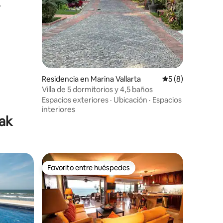
·
iones
Residencia en Marina Vallarta
Calificación prom
5 (8)
Villa de 5 dormitorios y 4,5 baños
Espacios exteriores
·
Ubicación
·
Espacios
interiores
yak
Favorito entre huéspedes
Favorito entre huéspedes