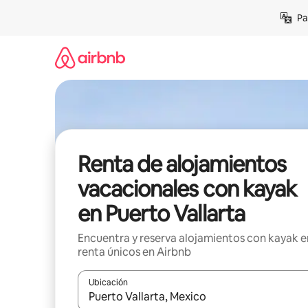
Ir
Pa
al
contenido
Renta de alojamientos
vacacionales con kayak
en Puerto Vallarta
Encuentra y reserva alojamientos con kayak e
renta únicos en Airbnb
Ubicación
Cuando los resultados estén disponibles, podrás na