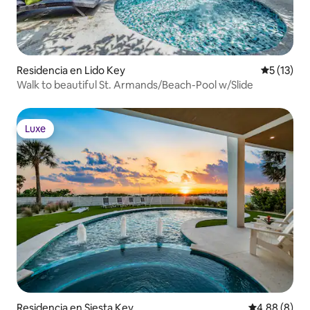
Residencia en Lido Key
Calificaci
5 (13)
Walk to beautiful St. Armands/Beach-Pool w/Slide
Luxe
Luxe
Residencia en Siesta Key
Calificación
4.88 (8)