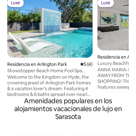
Luxe
Luxe
Luxe
Luxe
Residencia en Ann
Luxury Beachfront
Residencia en Arlington Park
Calificación promedio: 5 de
5 (4)
ANNA MARIA-LOC
Showstopper Beach Home Pool Spa
AWAY FROM THE 
Waterfall Elevator
Welcome to the Kingdom on Hyde, the
SHOPPING! This lu
crowning jewel of Arlington Park homes
features sweeping
& a vacation lover's dream. Featuring 4
Passage Key, Beac
bedrooms & 6 baths spread over nearly
Bridge. With 4 be
Amenidades populares en los
4000 sq ft w/ 20ft soaring ceilings. This
entertainment are
jewel box features a heated pool & spa
alojamientos vacacionales de lujo en
amazing retreat fo
with dramatic 8ft waterfall feature,
Sarasota
friends that have 
Thermador Appliances, commercial
enjoying the rela
grade elevator, custom imported tile &
Anna Maria. Featur
finishes & 2-story living amongst the Live
spa with a putting
Oaks. Perfectly situated a stone's throw