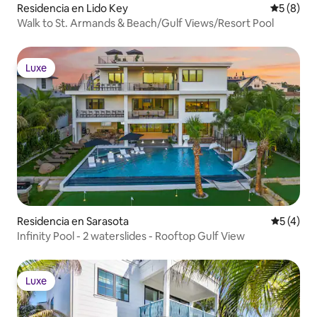
Residencia en Lido Key
Calificac
5 (8)
Walk to St. Armands & Beach/Gulf Views/Resort Pool
Luxe
Luxe
Residencia en Sarasota
Calificac
5 (4)
Infinity Pool - 2 waterslides - Rooftop Gulf View
Luxe
Luxe