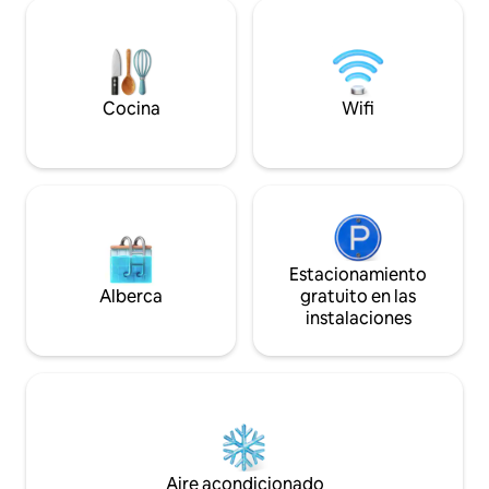
deck! This is as luxurious as it gets with a
from Arlington Park & a short drive to
short walk to do
Siesta Beach & Downtown Sarasota!
Cocina
Wifi
Estacionamiento
Alberca
gratuito en las
instalaciones
Aire acondicionado