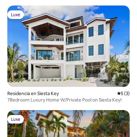
Luxe
Luxe
Residencia en Siesta Key
Calificac
5 (3)
7Bedroom Luxury Home W/Private Pool on Siesta Key!
Luxe
Luxe