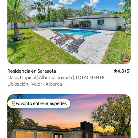
Residencia en Sarasota
Calificació
4.8 (5)
Oasis tropical | Alberca privada | TOTALMENTE
remodelado
Ubicación
·
Valor
·
Alberca
Favorito entre huéspedes
De los mejores en Favorito entre huéspedes