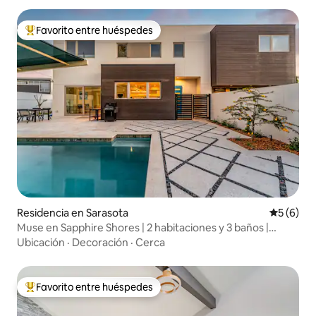
Favorito entre huéspedes
De los mejores en Favorito entre huéspedes
Residencia en Sarasota
Calificac
5 (6)
Muse en Sapphire Shores | 2 habitaciones y 3 baños |
Piscina de lujo
Ubicación
·
Decoración
·
Cerca
Favorito entre huéspedes
De los mejores en Favorito entre huéspedes