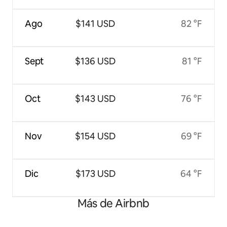
Ago
$141 USD
82 °F
Sept
$136 USD
81 °F
Oct
$143 USD
76 °F
Nov
$154 USD
69 °F
Dic
$173 USD
64 °F
Más de Airbnb