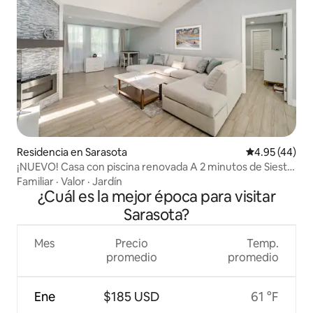
Residencia en Sarasota
Calificación 
4.95 (44)
¡NUEVO! Casa con piscina renovada A 2 minutos de Siesta
Key Beach
Familiar
·
Valor
·
Jardín
¿Cuál es la mejor época para visitar
Sarasota?
Mes
Precio
Temp.
promedio
promedio
Ene
$185 USD
61 °F