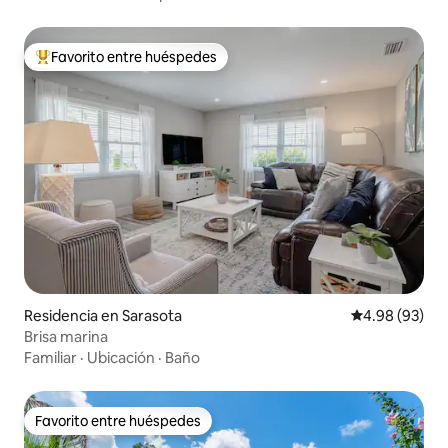
Favorito entre huéspedes
De los mejores en Favorito entre huéspedes
Residencia en Sarasota
Calificación p
4.98 (93)
Brisa marina
Familiar
·
Ubicación
·
Baño
Favorito entre huéspedes
Favorito entre huéspedes