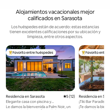
Alojamientos vacacionales mejor
calificados en Sarasota
Los huéspedes están de acuerdo: estas estancias
tienen excelentes calificaciones por su ubicación y
limpieza, entre otros aspectos.
Favorito entre huéspedes
Favorito entre
De los mejores en Favorito entre huéspedes
De los mejores en
Residencia en Sarasota
Calificación promedio: 5 de 
5 (12)
Residencia en Sou
a
Elegante casa con piscina y
¡Tiki Bar Paradise! 
4 habitaciones cerca de Siesta Key «Palm
oasis de juegos!
Le damos la bienvenida a Palm Noir, un
¡Te damos la bienv