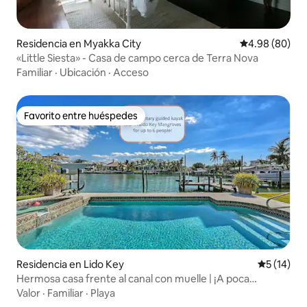
Residencia en Myakka City
Calificación p
4.98 (80)
«Little Siesta» - Casa de campo cerca de Terra Nova
Familiar
·
Ubicación
·
Acceso
Favorito entre huéspedes
Favorito entre huéspedes
Residencia en Lido Key
Calificaci
5 (14)
Hermosa casa frente al canal con muelle | ¡A poca
distancia a pie de la playa!
Valor
·
Familiar
·
Playa