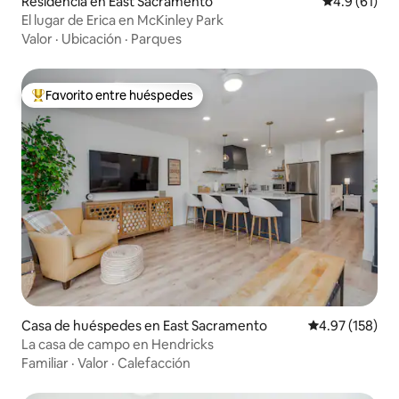
Residencia en East Sacramento
Calificación
4.9 (61)
El lugar de Erica en McKinley Park
Valor
·
Ubicación
·
Parques
Favorito entre huéspedes
De los mejores en Favorito entre huéspedes
Casa de huéspedes en East Sacramento
Calificación p
4.97 (158)
La casa de campo en Hendricks
Familiar
·
Valor
·
Calefacción