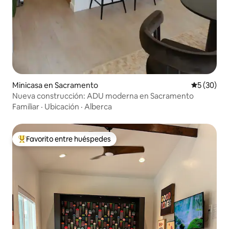
Minicasa en Sacramento
Calificaci
5 (30)
Nueva construcción: ADU moderna en Sacramento
Familiar
·
Ubicación
·
Alberca
Favorito entre huéspedes
De los mejores en Favorito entre huéspedes