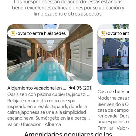
Los huéspedes están de acuerdo: estas estancias
tienen excelentes calificaciones por su ubicación y
limpieza, entre otros aspectos.
Favorito entre huéspedes
Favorito entre
De los mejores en Favorito entre huéspedes
De los mejores en
Alojamiento vacacional en F
Calificación promedio: 4.95 de 5
4.95 (201)
Casa de huéspede
air Oaks
Oasis zen con piscina cubierta, jacuzzi y
ento
Moderna casa con 
sauna
Relájate en nuestro retiro de spa
Estudio de 1 dormi
Bienvenido a Oak 
inspirado en el estilo Japandi, donde la
casa de campo junt
calma japonesa se une a la simplicidad
renovada! Durante 
escandinava. Sumérgete en la alberca
una espaciosa duch
interior climatizada, relájate en una tina
Valor
·
Ubicación
·
Alberca
spa, una pequeña 
Familiar
·
Valor
·
Co
de cedro, entra en calor en el sauna
Amenidades populares de los
de cuarzo, un co
privado y enjuágate bajo las regaderas