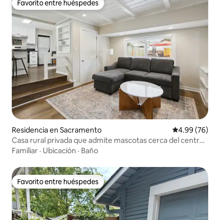
Favorito entre huéspedes
Favorito entre huéspedes
Residencia en Sacramento
Calificación p
4.99 (76)
Casa rural privada que admite mascotas cerca del centro
médico UCD
Familiar
·
Ubicación
·
Baño
Favorito entre huéspedes
Favorito entre huéspedes