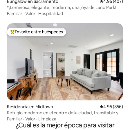
Bungalow en Sacramento
Calificación pr
4.95 (407)
*¡Luminosa, elegante, moderna, una joya de Land Park!
Familiar
·
Valor
·
Hospitalidad
Favorito entre huéspedes
De los mejores en Favorito entre huéspedes
Residencia en Midtown
Calificación pr
4.95 (356)
Refugio moderno en el centro de la ciudad, transitable y
con lavandería
Familiar
·
Valor
·
Limpieza
¿Cuál es la mejor época para visitar