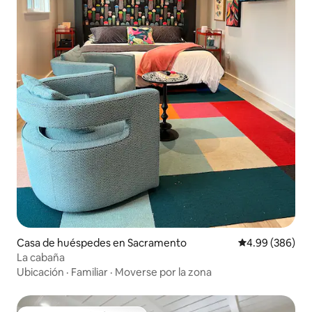
Casa de huéspedes en Sacramento
Calificación pr
4.99 (386)
La cabaña
Ubicación
·
Familiar
·
Moverse por la zona