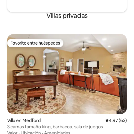
Villas privadas
Favorito entre huéspedes
Favorito entre huéspedes
Villa en Medford
Calificación p
4.97 (63)
3 camas tamaño king, barbacoa, sala de juegos
Valor
·
Ubicación
·
Amenidades