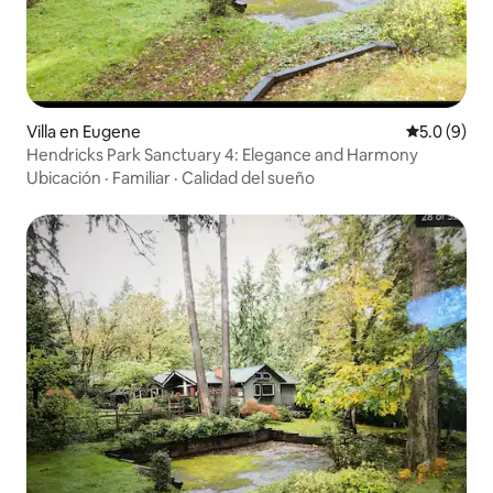
Villa en Eugene
Calificació
5.0 (9)
Hendricks Park Sanctuary 4: Elegance and Harmony
Ubicación
·
Familiar
·
Calidad del sueño