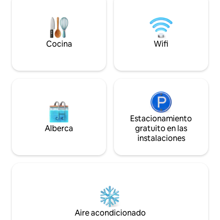
suerte, la manada local de más de 150
golf, el pickleball
alces. A minutos de las atracciones
más. 🔥 Fogata, horno para pizza +
locales: Seaside (5 minutos), Cannon
comedor al aire lib
Beach (15 minutos), el naufragio del
barril + tina de in
Peter Iredale (15 minutos), la casa de
🏓 Disc golf, pickle
Cocina
Wifi
Goonie (15 minutos). Capacidad para 14
cargador para vehí
personas.
Estacionamiento
Alberca
gratuito en las
instalaciones
Aire acondicionado