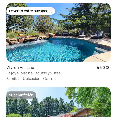
Favorito entre huéspedes
Favorito entre huéspedes
Villa en Ashland
Calificació
5.0 (8)
La joya: piscina, jacuzzi y vistas
Familiar
·
Ubicación
·
Cocina
Superanfitrión
Superanfitrión