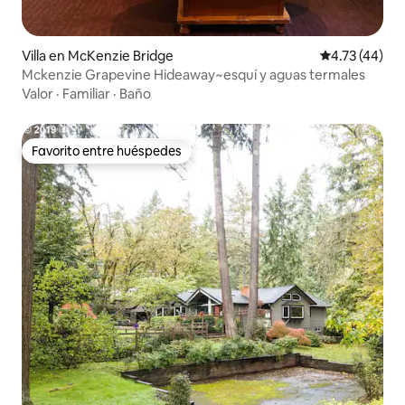
Villa en McKenzie Bridge
Calificación 
4.73 (44)
Mckenzie Grapevine Hideaway~esquí y aguas termales
Valor
·
Familiar
·
Baño
Favorito entre huéspedes
Favorito entre huéspedes