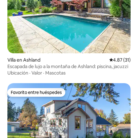
Villa en Ashland
Calificación 
4.87 (31)
Escapada de lujo a la montaña de Ashland: piscina, jacuzzi
Ubicación
·
Valor
·
Mascotas
Favorito entre huéspedes
Favorito entre huéspedes