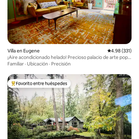
Villa en Eugene
Calificación p
4.98 (331)
¡Aire acondicionado helado! Precioso palacio de arte pop
de ensueño en el centro
Familiar
·
Ubicación
·
Precisión
Favorito entre huéspedes
De los mejores en Favorito entre huéspedes