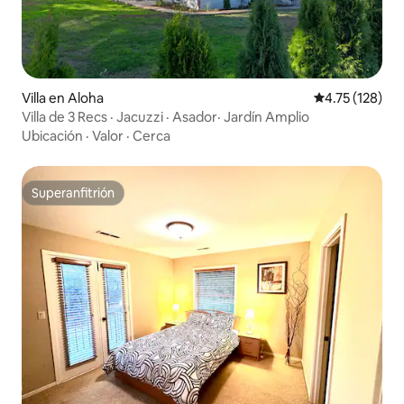
Villa en Aloha
Calificación p
4.75 (128)
Villa de 3 Recs · Jacuzzi · Asador· Jardín Amplio
Ubicación
·
Valor
·
Cerca
Superanfitrión
Superanfitrión