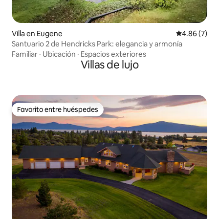
Villa en Eugene
Calificación
4.86 (7)
Santuario 2 de Hendricks Park: elegancia y armonía
Familiar
·
Ubicación
·
Espacios exteriores
Villas de lujo
Favorito entre huéspedes
Favorito entre huéspedes