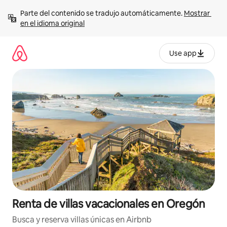
Ir
Parte del contenido se tradujo automáticamente. 
Mostrar 
al
en el idioma original
contenido
Use app
Renta de villas vacacionales en Oregón
Busca y reserva villas únicas en Airbnb