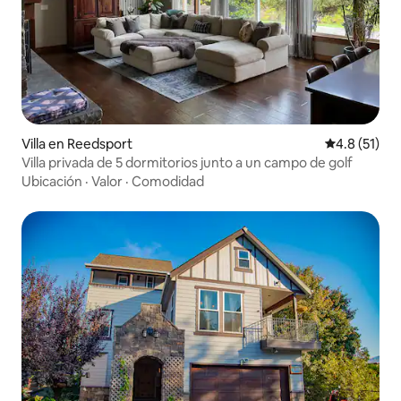
Villa en Reedsport
Calificación
4.8 (51)
Villa privada de 5 dormitorios junto a un campo de golf
Ubicación
·
Valor
·
Comodidad