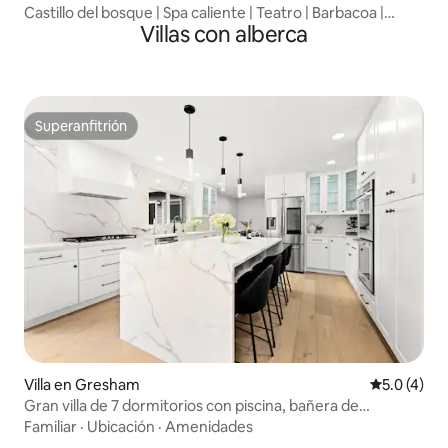
Castillo del bosque | Spa caliente | Teatro | Barbacoa |
Villas con alberca
Vistas al jardín
Superanfitrión
Superanfitrión
Villa en Gresham
Calificació
5.0 (4)
Gran villa de 7 dormitorios con piscina, bañera de
hidromasaje y sauna
Familiar
·
Ubicación
·
Amenidades