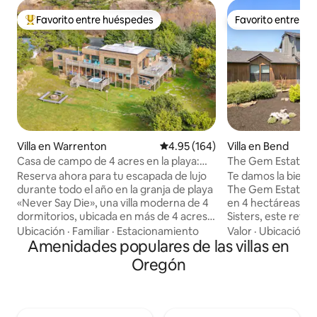
Favorito entre huéspedes
Favorito entre h
De los mejores en Favorito entre huéspedes
Favorito entre h
Villa en Warrenton
Calificación promedio: 4.95 de 5
4.95 (164)
Villa en Bend
Casa de campo de 4 acres en la playa:
The Gem Estate by
jacuzzi/fogata/12 plazas
moderna
Reserva ahora para tu escapada de lujo
Te damos la bienv
durante todo el año en la granja de playa
The Gem Estate b
«Never Say Die», una villa moderna de 4
en 4 hectáreas pr
dormitorios, ubicada en más de 4 acres
Sisters, este refi
de propiedad frente a la playa. Reúnete
granja de lavanda 
Ubicación
·
Familiar
·
Estacionamiento
Valor
·
Ubicación
·
alrededor de la chimenea para comer
Amenidades populares de las villas en
moderno de una c
s'mores o camina 3 minutos hasta la
servicios al aire li
Oregón
playa por tu propio camino privado.
complejo turístico.
Otros aspectos destacados incluyen un
jacuzzi, la sauna o
jacuzzi, sala de juegos, tenis de mesa,
fría, reúnanse jun
apto para perros y, cuando tengas
cenen bajo la pérgo