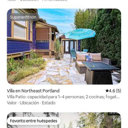
Superanfitrión
Superanfitrión
Villa en Northeast Portland
Calificació
4.6 (5)
Villa Patio: capacidad para 1–4 personas; 2 cocinas; fogata
de gas
Valor
·
Ubicación
·
Estado
Favorito entre huéspedes
Favorito entre huéspedes