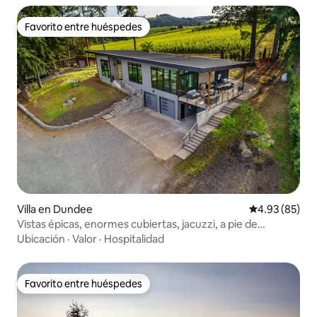
Favorito entre huéspedes
Favorito entre huéspedes
Villa en Dundee
Calificación p
4.93 (85)
Vistas épicas, enormes cubiertas, jacuzzi, a pie de
bodegas
Ubicación
·
Valor
·
Hospitalidad
Favorito entre huéspedes
Favorito entre huéspedes