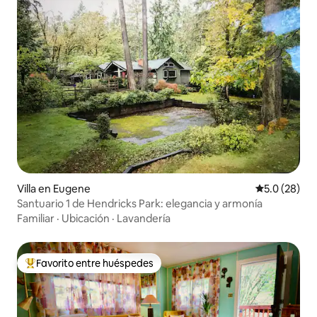
Villa en Eugene
Calificación
5.0 (28)
Santuario 1 de Hendricks Park: elegancia y armonía
Familiar
·
Ubicación
·
Lavandería
Favorito entre huéspedes
De los mejores en Favorito entre huéspedes