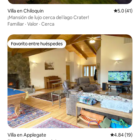
Villa en Chiloquin
Calificación
5.0 (41)
¡Mansión de lujo cerca del lago Crater!
Familiar
·
Valor
·
Cerca
Favorito entre huéspedes
Favorito entre huéspedes
Villa en Applegate
Calificación 
4.84 (19)