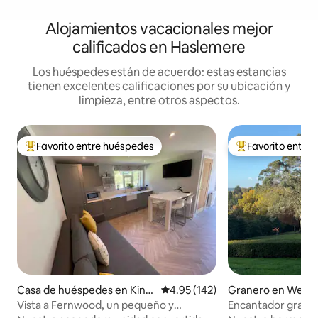
Alojamientos vacacionales mejor
calificados en Haslemere
Los huéspedes están de acuerdo: estas estancias
tienen excelentes calificaciones por su ubicación y
limpieza, entre otros aspectos.
Favorito entre huéspedes
Favorito entre
De los mejores en Favorito entre huéspedes
De los mejores en
Casa de huéspedes en King
Calificación promedio: 4.95 de 5
4.95 (142)
Granero en West 
sley Green
Vista a Fernwood, un pequeño y
Encantador graner