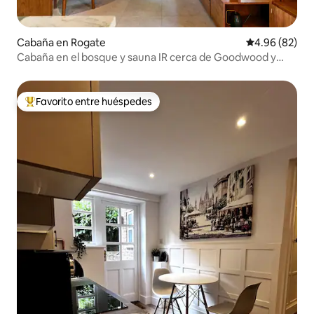
Cabaña en Rogate
Calificación p
4.96 (82)
Cabaña en el bosque y sauna IR cerca de Goodwood y
Cowdray
Favorito entre huéspedes
De los mejores en Favorito entre huéspedes