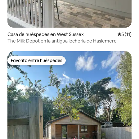
Casa de huéspedes en West Sussex
Calificaci
5 (11)
The Milk Depot en la antigua lechería de Haslemere
Favorito entre huéspedes
Favorito entre huéspedes