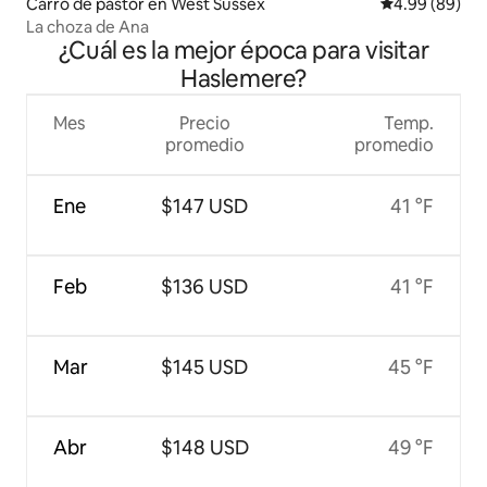
Carro de pastor en West Sussex
Calificación p
4.99 (89)
La choza de Ana
¿Cuál es la mejor época para visitar
Haslemere?
Mes
Precio
Temp.
promedio
promedio
Ene
$147 USD
41 °F
Feb
$136 USD
41 °F
Mar
$145 USD
45 °F
Abr
$148 USD
49 °F