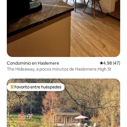
Condominio en Haslemere
Calificación 
4.98 (47)
The Hideaway, a pocos minutos de Haslemere High St
Favorito entre huéspedes
De los mejores en Favorito entre huéspedes