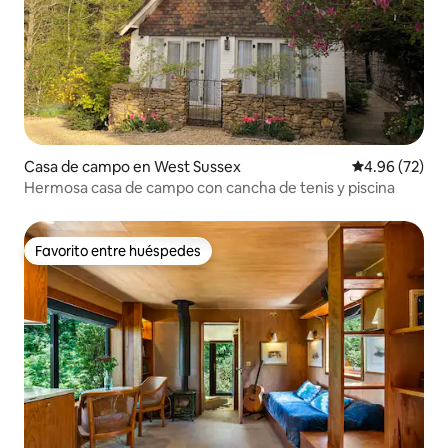
Casa de campo en West Sussex
Calificación p
4.96 (72)
Hermosa casa de campo con cancha de tenis y piscina
Favorito entre huéspedes
Favorito entre huéspedes