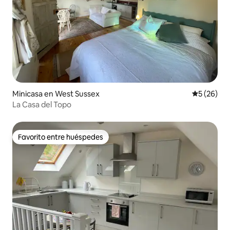
Minicasa en West Sussex
Calificaci
5 (26)
La Casa del Topo
Favorito entre huéspedes
Favorito entre huéspedes