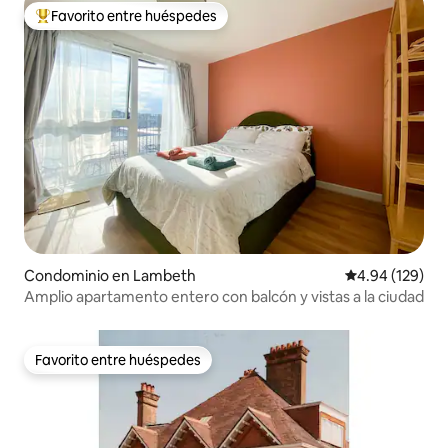
Favorito entre huéspedes
De los mejores en Favorito entre huéspedes
Condominio en Lambeth
Calificación pr
4.94 (129)
Amplio apartamento entero con balcón y vistas a la ciudad
Favorito entre huéspedes
Favorito entre huéspedes