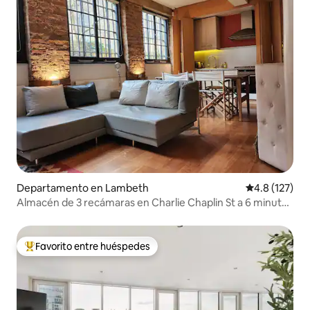
Departamento en Lambeth
Calificación 
4.8 (127)
Almacén de 3 recámaras en Charlie Chaplin St a 6 minutos
en metro
Favorito entre huéspedes
De los mejores en Favorito entre huéspedes