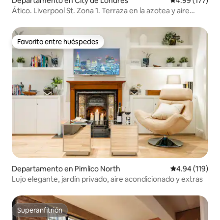
Departamento en City de Londres
Calificación p
4.99 (177)
Ático. Liverpool St. Zona 1. Terraza en la azotea y aire
acondicionado
Favorito entre huéspedes
Favorito entre huéspedes
Departamento en Pimlico North
Calificación p
4.94 (119)
Lujo elegante, jardín privado, aire acondicionado y extras
Superanfitrión
Superanfitrión