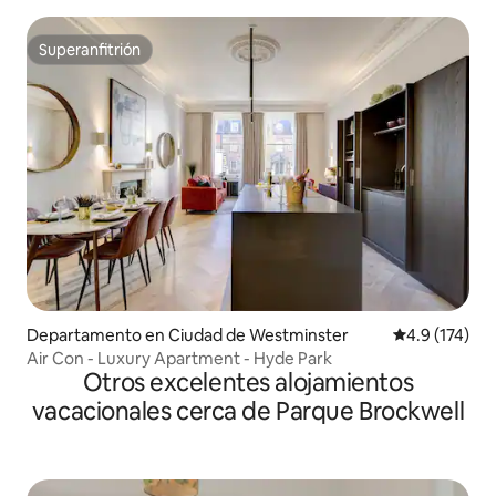
acondicionado en el centro de Londres
Superanfitrión
Superanfitrión
Departamento en Ciudad de Westminster
Calificación 
4.9 (174)
Air Con - Luxury Apartment - Hyde Park
Otros excelentes alojamientos
vacacionales cerca de Parque Brockwell