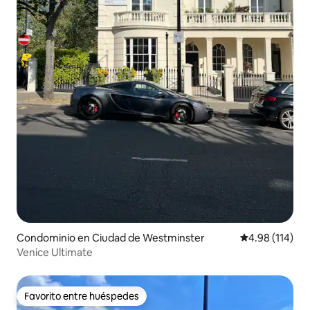
Condominio en Ciudad de Westminster
Calificación p
4.98 (114)
Venice Ultimate
Favorito entre huéspedes
Favorito entre huéspedes