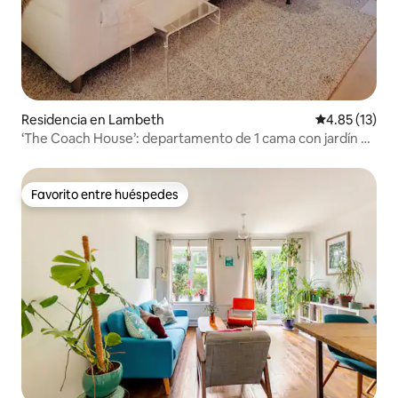
Residencia en Lambeth
Calificación 
4.85 (13)
‘The Coach House’: departamento de 1 cama con jardín y
estacionamiento
Favorito entre huéspedes
Favorito entre huéspedes