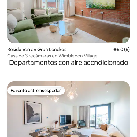
Residencia en Gran Londres
Calificació
5.0 (5)
Casa de 3 recámaras en Wimbledon Village |
Departamentos con aire acondicionado
Estacionamiento gratuito
Favorito entre huéspedes
Favorito entre huéspedes