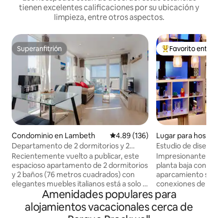
tienen excelentes calificaciones por su ubicación y
limpieza, entre otros aspectos.
Superanfitrión
Favorito entre
Superanfitrión
De los mejores en
Condominio en Lambeth
Calificación promedio: 4.89 de 5
4.89 (136)
Lugar para hosped
erne Hill
Departamento de 2 dormitorios y 2
Estudio de diseño 
baños en Brixton Station/O2 para 7
jardín privado.
Recientemente vuelto a publicar, este
Impresionante est
personas
espacioso apartamento de 2 dormitorios
planta baja con ja
y 2 baños (76 metros cuadrados) con
aparcamiento seguro. Fantá
elegantes muebles italianos está a solo 5
conexiones de tran
Amenidades populares para
minutos (!) a pie de la estación de Brixton
partes del centro 
(Zona 2) y justo al lado de la icónica
minutos a pie del 
alojamientos vacacionales cerca de
Academia O2. Con capacidad para 7
El dormitorio del e