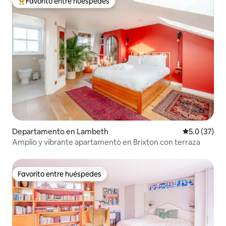
Favorito entre huéspedes
De los mejores en Favorito entre huéspedes
Departamento en Lambeth
Calificación
5.0 (37)
Amplio y vibrante apartamento en Brixton con terraza
Favorito entre huéspedes
Favorito entre huéspedes