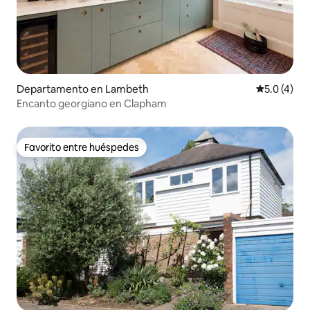
Departamento en Lambeth
Calificació
5.0 (4)
Encanto georgiano en Clapham
Favorito entre huéspedes
Favorito entre huéspedes