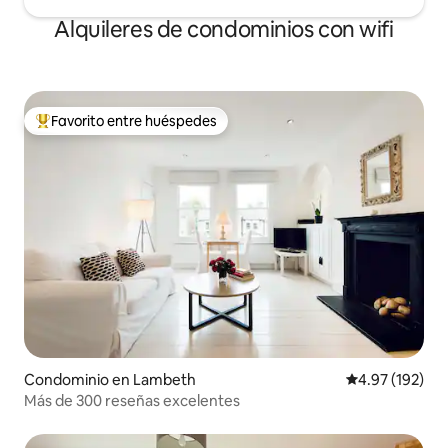
Alquileres de condominios con wifi
Favorito entre huéspedes
De los mejores en Favorito entre huéspedes
Condominio en Lambeth
Calificación p
4.97 (192)
Más de 300 reseñas excelentes