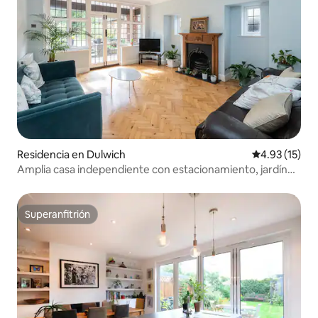
Residencia en Dulwich
Calificación 
4.93 (15)
Amplia casa independiente con estacionamiento, jardín
grande
Superanfitrión
Superanfitrión