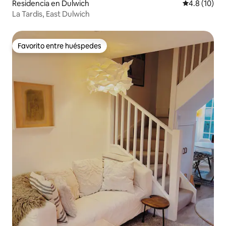
Residencia en Dulwich
Calificación
4.8 (10)
La Tardis, East Dulwich
Favorito entre huéspedes
Favorito entre huéspedes