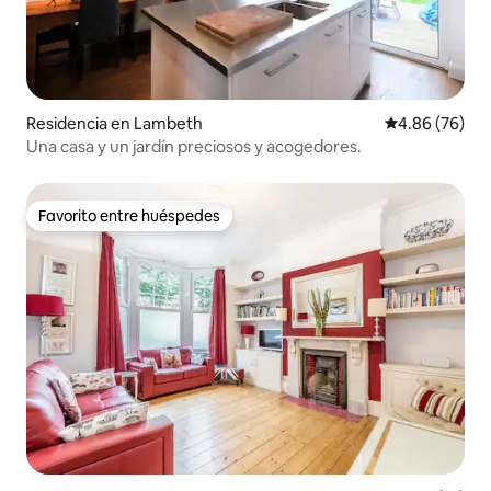
Residencia en Lambeth
Calificación p
4.86 (76)
Una casa y un jardín preciosos y acogedores.
Favorito entre huéspedes
Favorito entre huéspedes