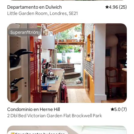
Departamento en Dulwich
Calificación p
4.96 (25)
Little Garden Room, Londres, SE21
Superanfitrión
Superanfitrión
Condominio en Herne Hill
Calificació
5.0 (7)
2 Dbl Bed Victorian Garden Flat Brockwell Park