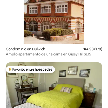
Condominio en Dulwich
Calificación p
4.93 (178)
Amplio apartamento de una cama en Gipsy Hill SE19
Favorito entre huéspedes
De los mejores en Favorito entre huéspedes