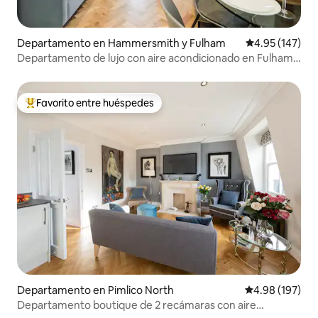
Departamento en Hammersmith y Fulham
Calificación p
4.95 (147)
Departamento de lujo con aire acondicionado en Fulham
(departamento 2)
Favorito entre huéspedes
De los mejores en Favorito entre huéspedes
Departamento en Pimlico North
Calificación pr
4.98 (197)
Departamento boutique de 2 recámaras con aire