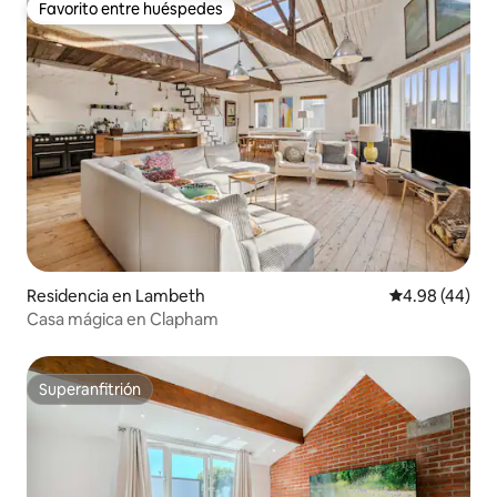
Favorito entre huéspedes
Favorito entre huéspedes
Residencia en Lambeth
Calificación p
4.98 (44)
Casa mágica en Clapham
Superanfitrión
Superanfitrión