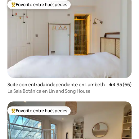
Favorito entre huéspedes
De los mejores en Favorito entre huéspedes
Suite con entrada independiente en Lambeth
Calificación p
4.95 (66)
La Sala Botánica en Lin and Song House
Favorito entre huéspedes
De los mejores en Favorito entre huéspedes