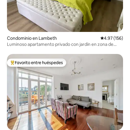
Condominio en Lambeth
Calificación p
4.97 (156)
Luminoso apartamento privado con jardín en zona de
conservación.
Favorito entre huéspedes
De los mejores en Favorito entre huéspedes