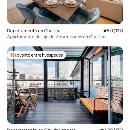
Departamento en Chelsea
Calificación 
5.0 (127)
Apartamento de lujo de 2 dormitorios en Chelsea
Favorito entre huéspedes
De los mejores en Favorito entre huéspedes