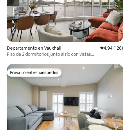
Departamento en Vauxhall
Calificación pr
4.94 (126)
Piso de 2 dormitorios junto al río con vistas
impresionantes.
Favorito entre huéspedes
Favorito entre huéspedes