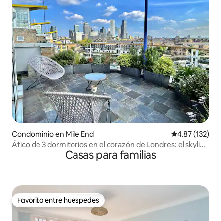
Condominio en Mile End
Calificación p
4.87 (132)
Ático de 3 dormitorios en el corazón de Londres: el skyline
Casas para familias
de la ciudad
Favorito entre huéspedes
Favorito entre huéspedes