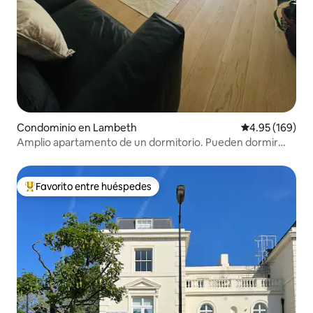
Condominio en Lambeth
Calificación pr
4.95 (169)
Amplio apartamento de un dormitorio. Pueden dormir
hasta 5 personas.
Favorito entre huéspedes
De los mejores en Favorito entre huéspedes