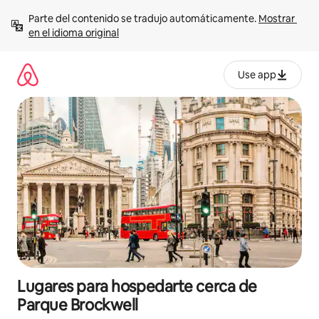
Ir
Parte del contenido se tradujo automáticamente. 
Mostrar 
al
en el idioma original
contenido
Use app
Lugares para hospedarte cerca de
Parque Brockwell