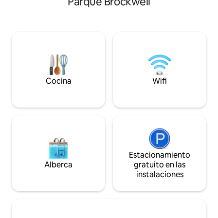
Parque Brockwell
huéspedes con 4 camas de espuma
cama doble ofrecen
viscoelástica, combina comodidad con
máximo de 4 personas.
estilo. Llega a todo el centro de Londres
completa, salón, T
en menos de 20 minutos, luego regresa
pulgadas, escritori
a la famosa y vibrante mezcla de
alta velocidad. Callejón amigable con un
restaurantes de fusión, pubs clásicos y
toque creativo, tr
cultura colorida de Brixton. Una rara casa
detrás de puertas 
londinense que es el punto de partida
Camberwell y Bri
perfecto para tu experiencia en
bulliciosas con re
Cocina
Wifi
Londres.
apreciados.
Estacionamiento
Alberca
gratuito en las
instalaciones