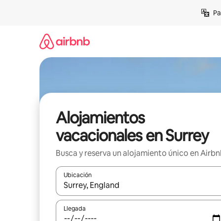
Ir
Pa
al
contenido
Alojamientos
vacacionales en Surrey
Busca y reserva un alojamiento único en Airb
Ubicación
Cuando los resultados estén disponibles, podrás na
Llegada