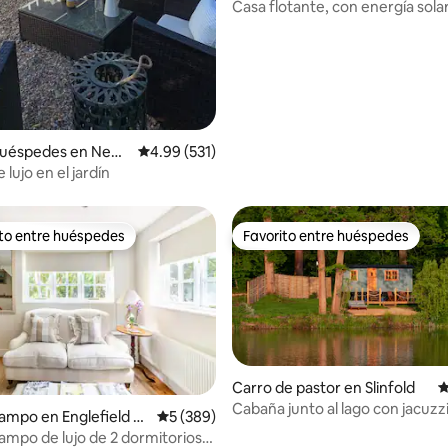
Casa flotante, con energía solar
de Hampton Court
huéspedes en New
Calificación promedio: 4.99 de 5; 531 evaluac
4.99 (531)
lujo en el jardín
ito entre huéspedes
Favorito entre huéspedes
ejores en Favorito entre huéspedes
Favorito entre huéspedes
Carro de pastor en Slinfold
C
Cabaña junto al lago con jacuzzi
ampo en Englefield G
Calificación promedio: 5 de 5; 389 evaluac
5 (389)
fogata/parrilla
ampo de lujo de 2 dormitorios
4.99 de 5; 149 evaluaciones