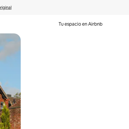
riginal
Tu espacio en Airbnb
ien tocando y deslizando la pantalla.