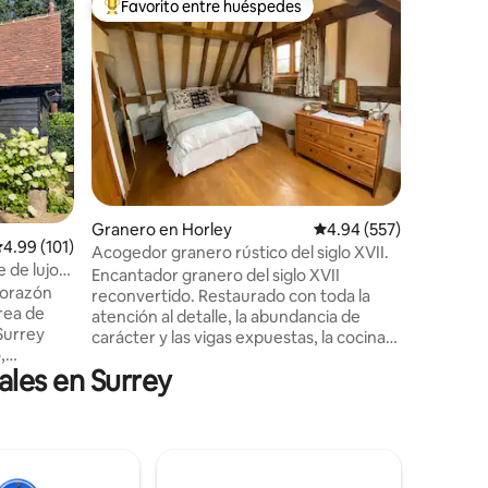
Favorito entre huéspedes
Favor
re huéspedes
De los mejores en Favorito entre huéspedes
De los 
Casa de a
cerca de
Casa rur
impresion
al techo. Base ideal para aventuras a pie y
en bicicle
muy cerca d
perfecto 
acurrúcat
Disfruta 
espacios
iones
Granero en Horley
Calificación promedio: 
4.94 (557)
vistas. Barbacoa disponible. A 10 minutos
alificación promedio: 4.99 de 5; 101 evaluaciones
4.99 (101)
en auto d
Acogedor granero rústico del siglo XVII.
 de lujo
Londres. Wifi r
Encantador granero del siglo XVII
bienveni
corazón
reconvertido. Restaurado con toda la
supervis
área de
atención al detalle, la abundancia de
maquinari
Surrey
carácter y las vigas expuestas, la cocina
,
totalmente equipada, el atractivo baño
ales en Surrey
 la
con bañera enrollable y ducha de efecto
lluvia. Calefacción por suelo radiante, wifi
mpo de
de alta velocidad, TV inteligente y jacuzzi
rot:
opcional (consulte y reserve con
a o una
antelación). A solo 14 minutos del
 sol.
aeropuerto/estación de Gatwick y el