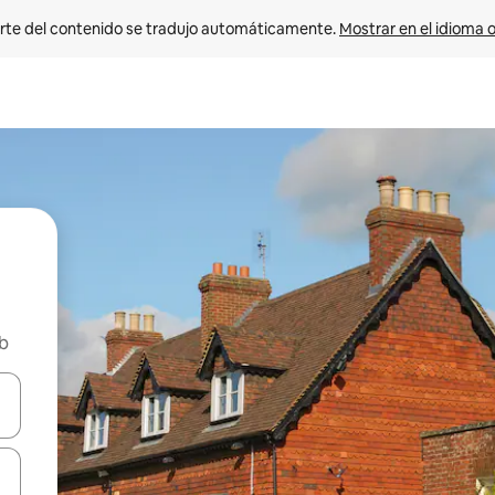
rte del contenido se tradujo automáticamente. 
Mostrar en el idioma o
nb
vegar usando las teclas de las flechas hacia arriba y hacia abajo, o b