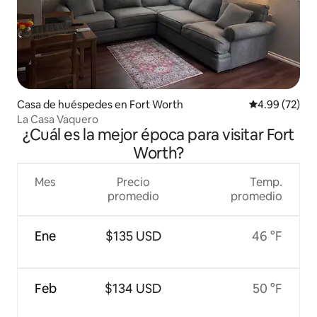
Casa de huéspedes en Fort Worth
Calificación p
4.99 (72)
La Casa Vaquero
¿Cuál es la mejor época para visitar Fort
Worth?
Mes
Precio
Temp.
promedio
promedio
Ene
$135 USD
46 °F
Feb
$134 USD
50 °F