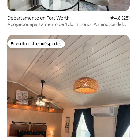
Departamento en Fort Worth
Calificación
4.8 (25)
Acogedor apartamento de 1 dormitorio | A minutos del
centro y de Stockyards
Favorito entre huéspedes
Favorito entre huéspedes