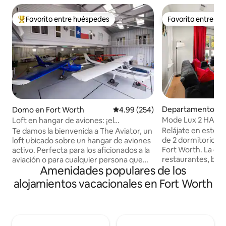
Favorito entre huéspedes
Favorito entre h
De los mejores en Favorito entre huéspedes
Favorito entre h
Departamento en 
Domo en Fort Worth
Calificación promedio: 4.99 de 5
4.99 (254)
h
Mode Lux 2 HAB -
Loft en hangar de aviones: ¡el
alojamiento más genial en Fort Worth!
Relájate en este 
Te damos la bienvenida a The Aviator, un
de 2 dormitorios c
loft ubicado sobre un hangar de aviones
Fort Worth. La ciu
activo. Perfecta para los aficionados a la
restaurantes, bare
aviación o para cualquier persona que
Amenidades populares de los
comerciales, monu
busque una estadía única, esta
atracciones galar
residencia privada de 362 metros
alojamientos vacacionales en Fort Worth
por la región de D
cuadrados ofrece espacio, comodidad y
esta ubicación pri
un asiento en primera fila para volar.
estés listo para rel
Observa aviones, camina hasta el
cómodo apartamento. Co
comedor o incluso reserva un vuelo de