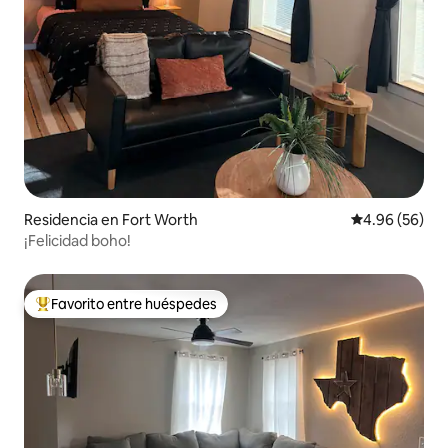
Residencia en Fort Worth
Calificación p
4.96 (56)
¡Felicidad boho!
Favorito entre huéspedes
De los mejores en Favorito entre huéspedes