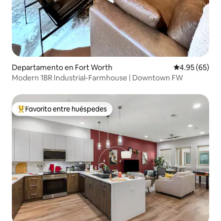
Departamento en Fort Worth
Calificación p
4.95 (65)
Modern 1BR Industrial-Farmhouse | Downtown FW
Favorito entre huéspedes
De los mejores en Favorito entre huéspedes