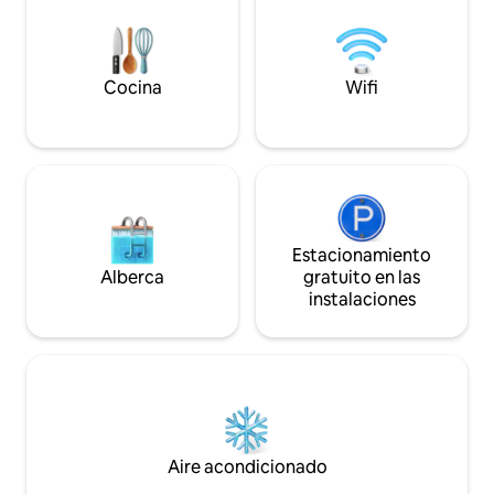
Totalmente Equip
descubrimiento. ✔ 5 amplios dormitorios
dormitorios con 
✔ Sala de estar y comedor de concepto
✔ Tres televisores
abierto (asientos para 14 personas). ✔
de 55 pulgadas ✔ T
Mesa de billar, futbolín, hockey de aire y
de✔ alta velocida
ping pong ✔ Balcón con vista a los
Cocina
Wifi
gratuito dentro del ga
aviones que pasan por debajo ✔ Una
información a con
estadía con temática de aviación como
ninguna otra
Estacionamiento
Alberca
gratuito en las
instalaciones
Aire acondicionado