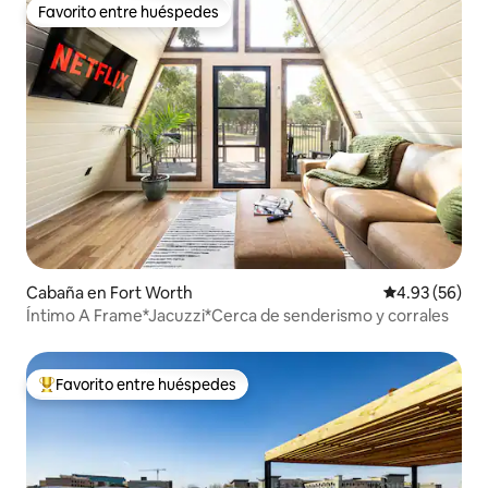
Favorito entre huéspedes
Favorito entre huéspedes
Cabaña en Fort Worth
Calificación p
4.93 (56)
Íntimo A Frame*Jacuzzi*Cerca de senderismo y corrales
Favorito entre huéspedes
De los mejores en Favorito entre huéspedes