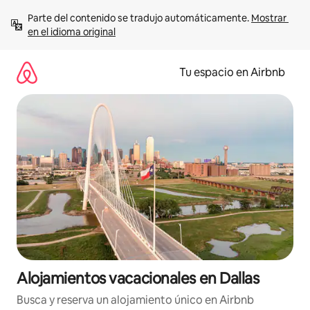
Ir
Parte del contenido se tradujo automáticamente. 
Mostrar 
al
en el idioma original
contenido
Tu espacio en Airbnb
Alojamientos vacacionales en Dallas
Busca y reserva un alojamiento único en Airbnb