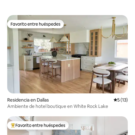
Favorito entre huéspedes
Favorito entre huéspedes
Residencia en Dallas
Calificaci
5 (13)
Ambiente de hotel boutique en White Rock Lake
Favorito entre huéspedes
De los mejores en Favorito entre huéspedes