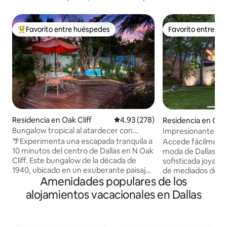
Favorito entre huéspedes
Favorito entre h
De los mejores en Favorito entre huéspedes
Favorito entre h
Residencia en Oak Cliff
Calificación promedio: 4.93 de 5
4.93 (278)
Residencia en Oak 
Bungalow tropical al atardecer con
Impresionante reti
piscina y jacuzzi
árbol a 15 minutos
🌴Experimenta una escapada tranquila a
Accede fácilmente
10 minutos del centro de Dallas en N Oak
moda de Dallas, pe
Cliff. Este bungalow de la década de
sofisticada joya 
1940, ubicado en un exuberante paisaje
de mediados de sig
Amenidades populares de los
tropical, ofrece una bañera de
vistas elevadas de
hidromasaje y piscina privadas, una gran
árboles y lo último
alojamientos vacacionales en Dallas
terraza y una sala tiki, tu puerta de
y exteriores. Cena a
entrada a la relajación al aire libre. 🍹
trasero con terraz
Convenientemente ubicado a 5 minutos
hole y parrilla. Escápate de la ciudad en