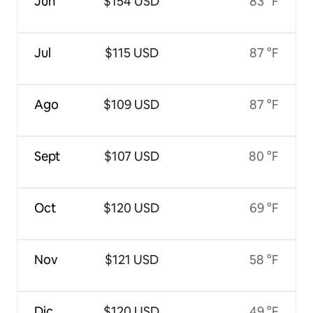
Jun
$154 USD
83 °F
Jul
$115 USD
87 °F
Ago
$109 USD
87 °F
Sept
$107 USD
80 °F
Oct
$120 USD
69 °F
Nov
$121 USD
58 °F
Dic
$120 USD
49 °F