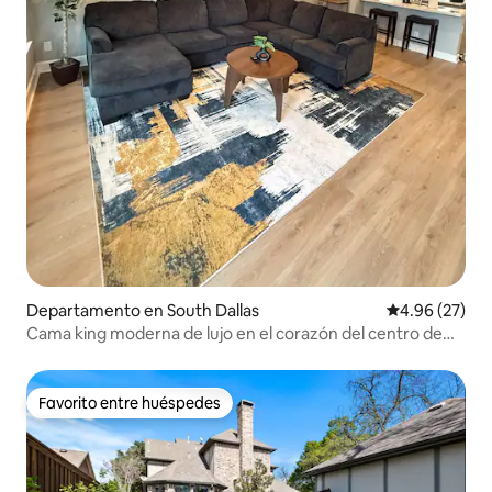
Departamento en South Dallas
Calificación p
4.96 (27)
Cama king moderna de lujo en el corazón del centro de
Dallas
Favorito entre huéspedes
Favorito entre huéspedes