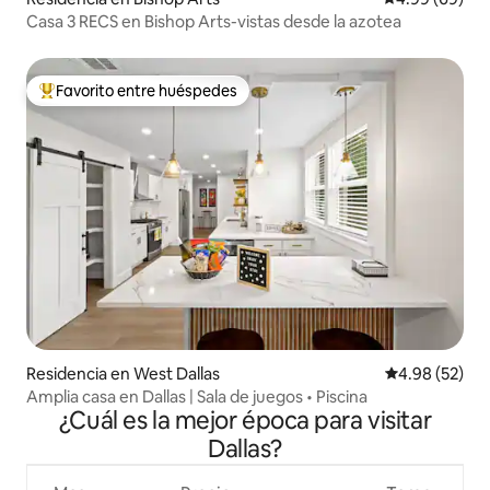
Casa 3 RECS en Bishop Arts-vistas desde la azotea
Favorito entre huéspedes
De los mejores en Favorito entre huéspedes
Residencia en West Dallas
Calificación p
4.98 (52)
Amplia casa en Dallas | Sala de juegos • Piscina
¿Cuál es la mejor época para visitar
Dallas?