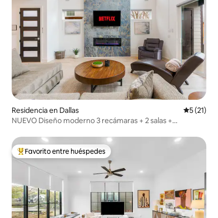
Residencia en Dallas
Calificaci
5 (21)
NUEVO Diseño moderno 3 recámaras + 2 salas +
estacionamiento
Favorito entre huéspedes
De los mejores en Favorito entre huéspedes