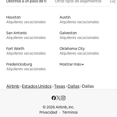
Destinos a un paso de ti
Otros tipos de alojamientos
Lug
Houston
Austin
Alquileres vacacionales
Alquileres vacacionales
San Antonio
Galveston
Alquileres vacacionales
Alquileres vacacionales
Fort Worth
Oklahoma City
Alquileres vacacionales
Alquileres vacacionales
Fredericksburg
Mostrar más
Alquileres vacacionales
Airbnb
Estados Unidos
Texas
Dallas
Dallas
© 2026 Airbnb, Inc.
Privacidad
Términos