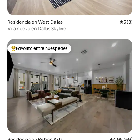
Residencia en West Dallas
Calificac
5 (3)
Villa nueva en Dallas Skyline
Favorito entre huéspedes
De los mejores en Favorito entre huéspedes
Residencia en Bishop Arts
Calificación p
4.99 (69)