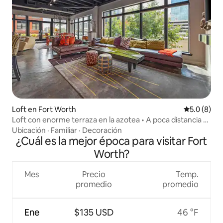
Loft en Fort Worth
Calificació
5.0 (8)
Loft con enorme terraza en la azotea • A poca distancia a
pie de Sundance
Ubicación
·
Familiar
·
Decoración
¿Cuál es la mejor época para visitar Fort
Worth?
Mes
Precio
Temp.
promedio
promedio
Ene
$135 USD
46 °F