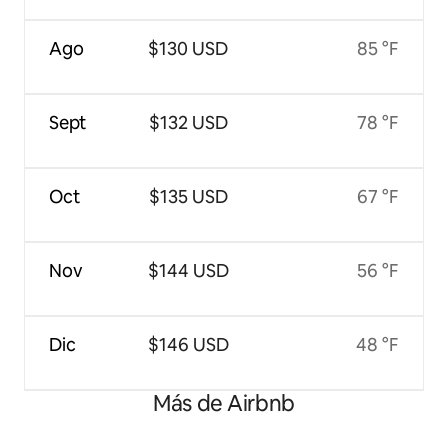
Ago
$130 USD
85 °F
Sept
$132 USD
78 °F
Oct
$135 USD
67 °F
Nov
$144 USD
56 °F
Dic
$146 USD
48 °F
Más de Airbnb