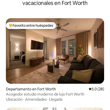
vacacionales en Fort Worth
Favorito entre huéspedes
De los mejores en Favorito entre huéspedes
Departamento en Fort Worth
Calificación
5.0 (28)
Acogedor estudio moderno de lujo Fort Worth
Ubicación
·
Amenidades
·
Llegada