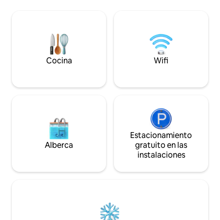
descubrimiento. ✔ 5 amplios dormitorios
especiales para lo
✔ Sala de estar y comedor de concepto
y fuegos artificiale
abierto (asientos para 14 personas). ✔
lago. Acceso a la 
Mesa de billar, futbolín, hockey de aire y
Worth en 20 minut
ping pong ✔ Balcón con vista a los
proporciona acces
aviones que pasan por debajo ✔ Una
área de DFW. 30 
estadía con temática de aviación como
directo desde/hac
Cocina
Wifi
ninguna otra
Estacionamiento
Alberca
gratuito en las
instalaciones