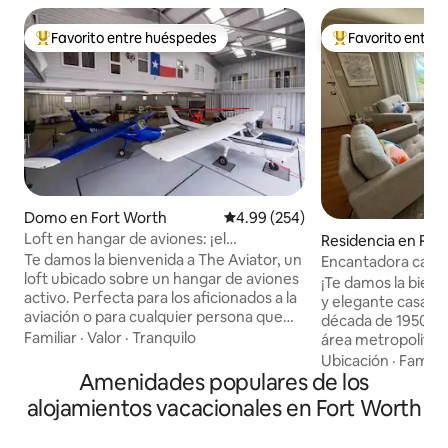
Favorito entre huéspedes
Favorito entre
De los mejores en Favorito entre huéspedes
De los mejores en
Domo en Fort Worth
Calificación promedio: 4.99 de 5
4.99 (254)
Loft en hangar de aviones: ¡el
Residencia en Riv
alojamiento más genial en Fort Worth!
Te damos la bienvenida a The Aviator, un
Encantadora casa
loft ubicado sobre un hangar de aviones
con vistas
¡Te damos la bienv
activo. Perfecta para los aficionados a la
y elegante casa d
aviación o para cualquier persona que
década de 1950, ub
busque una estadía única, esta
Familiar
·
Valor
·
Tranquilo
área metropolitan
residencia privada de 362 metros
una gran vista que
Ubicación
·
Familia
cuadrados ofrece espacio, comodidad y
Amenidades populares de los
del valle que cont
un asiento en primera fila para volar.
Base de Reserva 
alojamientos vacacionales en Fort Worth
Observa aviones, camina hasta el
las vistas al atar
comedor o incluso reserva un vuelo de
disponibles en For