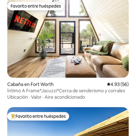
Favorito entre huéspedes
Favorito entre huéspedes
Cabaña en Fort Worth
Calificación p
4.93 (56)
Íntimo A Frame*Jacuzzi*Cerca de senderismo y corrales
Ubicación
·
Valor
·
Aire acondicionado
Favorito entre huéspedes
De los mejores en Favorito entre huéspedes