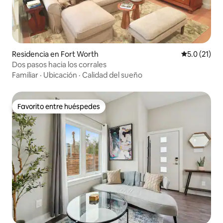
Residencia en Fort Worth
Calificación
5.0 (21)
Dos pasos hacia los corrales
Familiar
·
Ubicación
·
Calidad del sueño
Favorito entre huéspedes
Favorito entre huéspedes