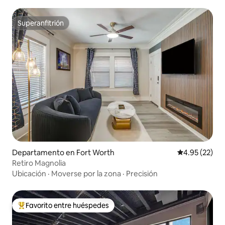
Superanfitrión
Superanfitrión
Departamento en Fort Worth
Calificación 
4.95 (22)
Retiro Magnolia
Ubicación
·
Moverse por la zona
·
Precisión
Favorito entre huéspedes
De los mejores en Favorito entre huéspedes