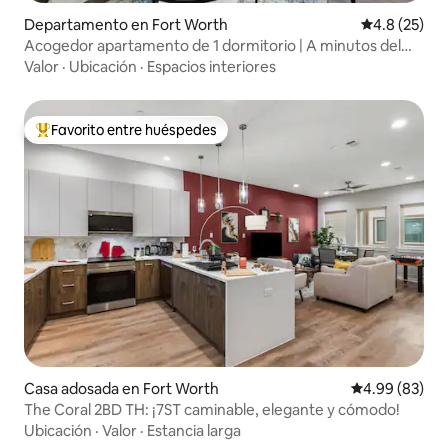
Departamento en Fort Worth
Calificación
4.8 (25)
Acogedor apartamento de 1 dormitorio | A minutos del
centro y de Stockyards
Valor
·
Ubicación
·
Espacios interiores
Favorito entre huéspedes
De los mejores en Favorito entre huéspedes
Casa adosada en Fort Worth
Calificación p
4.99 (83)
The Coral 2BD TH: ¡7ST caminable, elegante y cómodo!
Ubicación
·
Valor
·
Estancia larga