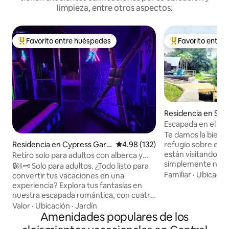
limpieza, entre otros aspectos.
Favorito entre huéspedes
Favorito entre
De los mejores en Favorito entre huéspedes
De los mejores en
Residencia en Su
Escapada en el can
tabla de SUP.
Te damos la bienve
Residencia en Cypress Gard
Calificación promedio: 4.98 de 5
4.98 (132)
refugio sobre el ag
ens
están visitando los
Retiro solo para adultos con alberca y
simplemente nece
spa | 18 años en adelante, privado
🔒⛓️🗝️ Solo para adultos. ¿Todo listo para
tranquila para rec
Familiar
·
Ubicació
convertir tus vacaciones en una
es el lugar ideal!¡
experiencia? Explora tus fantasías en
Practica paddlebo
nuestra escapada romántica, con cuatro
proporcionan) por
opciones de recámaras temáticas*
Valor
·
Ubicación
·
Jardín
hasta cualquiera de
diseñadas para inspirarte. Trae tus
Amenidades populares de los
Disfruta de tu caf
juguetes favoritos, experimenta con