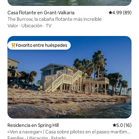
Casa flotante en Grant-Valkaria
Calificación p
4.99 (89)
The Burrow, la cabaña flotante más increíble
Valor
·
Ubicación
·
TV
Favorito entre huéspedes
De los mejores en Favorito entre huéspedes
Residencia en Spring Hill
Calificación
5.0 (16)
«Ven a navegar» | Casa sobre pilotes en el paseo marítimo
del golfo
Familiar
·
Ubicación
·
Estado