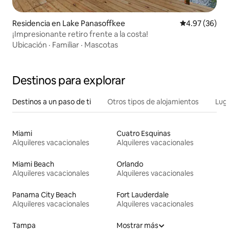
Residencia en Lake Panasoffkee
Calificación p
4.97 (36)
¡Impresionante retiro frente a la costa!
Ubicación
·
Familiar
·
Mascotas
Destinos para explorar
Destinos a un paso de ti
Otros tipos de alojamientos
Lug
Miami
Cuatro Esquinas
Alquileres vacacionales
Alquileres vacacionales
Miami Beach
Orlando
Alquileres vacacionales
Alquileres vacacionales
Panama City Beach
Fort Lauderdale
Alquileres vacacionales
Alquileres vacacionales
Tampa
Mostrar más