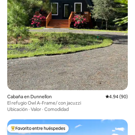
Cabaña en Dunnellon
Calificación p
4.94 (90)
El refugio Owl A-Frame/ con jacuzzi
Ubicación
·
Valor
·
Comodidad
Favorito entre huéspedes
De los mejores en Favorito entre huéspedes