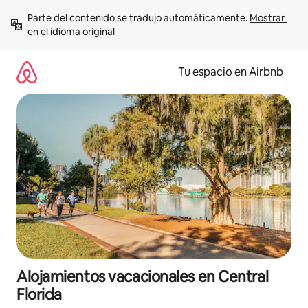
Ir
Parte del contenido se tradujo automáticamente. 
Mostrar 
al
en el idioma original
contenido
Tu espacio en Airbnb
Alojamientos vacacionales en Central
Florida