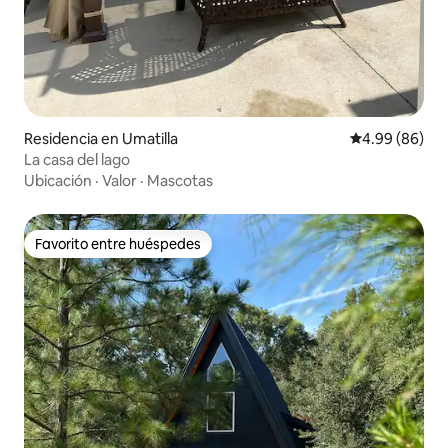
Residencia en Umatilla
Calificación p
4.99 (86)
La casa del lago
Ubicación
·
Valor
·
Mascotas
Favorito entre huéspedes
Favorito entre huéspedes