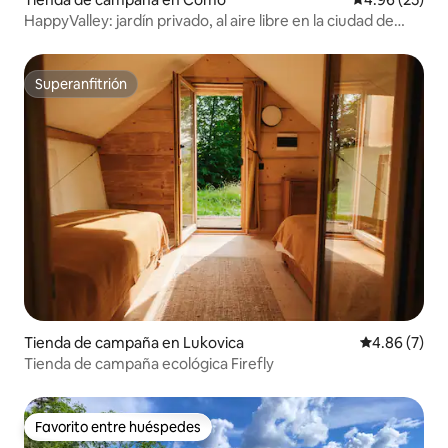
HappyValley: jardín privado, al aire libre en la ciudad de
Como
Superanfitrión
Superanfitrión
Tienda de campaña en Lukovica
Calificación
4.86 (7)
Tienda de campaña ecológica Firefly
Favorito entre huéspedes
Favorito entre huéspedes