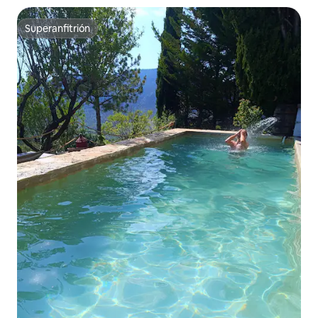
Superanfitrión
Superanfitrión