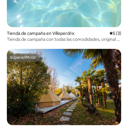
Tienda de campaña en Villeperdrix
Calificac
5 (3)
Tienda de campaña con todas las comodidades, original y
cercada
Superanfitrión
Superanfitrión