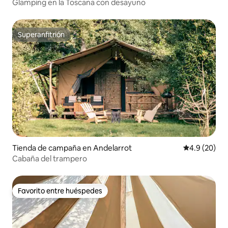
Glamping en la Toscana con desayuno
Superanfitrión
Superanfitrión
Tienda de campaña en Andelarrot
Calificación
4.9 (20)
Cabaña del trampero
Favorito entre huéspedes
Favorito entre huéspedes