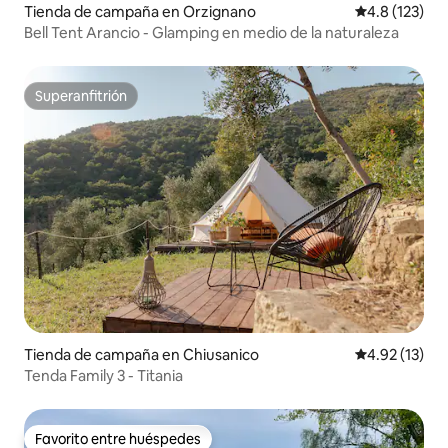
Tienda de campaña en Orzignano
Calificación 
4.8 (123)
Bell Tent Arancio - Glamping en medio de la naturaleza
Superanfitrión
Superanfitrión
Tienda de campaña en Chiusanico
Calificación 
4.92 (13)
Tenda Family 3 - Titania
Favorito entre huéspedes
Favorito entre huéspedes