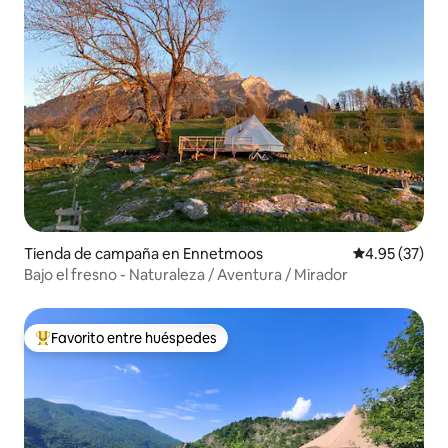
Tienda de campaña en Ennetmoos
Calificación 
4.95 (37)
Bajo el fresno - Naturaleza / Aventura / Mirador
Favorito entre huéspedes
De los mejores en Favorito entre huéspedes