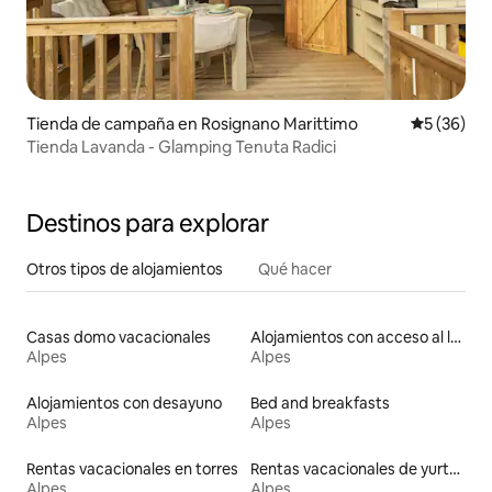
Tienda de campaña en Rosignano Marittimo
Calificaci
5 (36)
Tienda Lavanda - Glamping Tenuta Radici
Destinos para explorar
Otros tipos de alojamientos
Qué hacer
Casas domo vacacionales
Alojamientos con acceso al lago
Alpes
Alpes
Alojamientos con desayuno
Bed and breakfasts
Alpes
Alpes
Rentas vacacionales en torres
Rentas vacacionales de yurtas
Alpes
Alpes