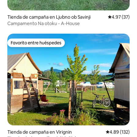
Tienda de campaña en Ljubno ob Savinji
Calificación 
4.97 (37)
Campamento Na otoku - A-House
Favorito entre huéspedes
Favorito entre huéspedes
Tienda de campaña en Virignin
Calificación p
4.89 (132)