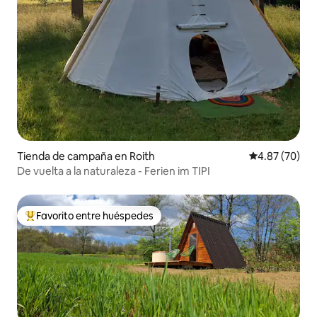
Tienda de campaña en Roith
Calificación p
4.87 (70)
De vuelta a la naturaleza - Ferien im TIPI
Favorito entre huéspedes
De los mejores en Favorito entre huéspedes