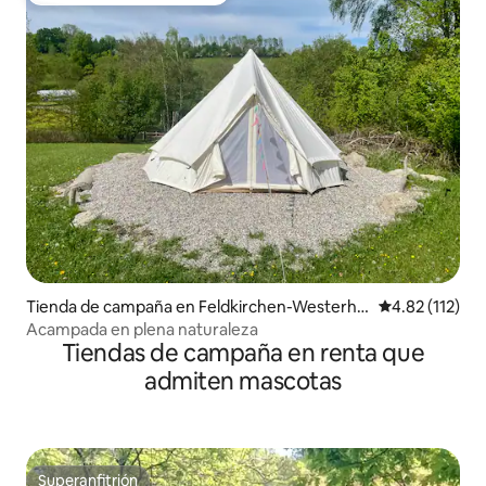
Tienda de campaña en Feldkirchen-Westerha
Calificación p
4.82 (112)
m
Acampada en plena naturaleza
Tiendas de campaña en renta que
admiten mascotas
Superanfitrión