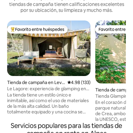
tiendas de campaña tienen calificaciones excelentes
por su ubicación, su limpieza y mucho más.
Favorito entre huéspedes
Favorito entre h
De los mejores en Favorito entre huéspedes
Favorito entre h
Tienda de campaña en Leva
Calificación promedio: 4.98 de 5
4.98 (133)
nto
Le Lagore: experiencia de glamping en
Tienda de campañ
tiendas y establos
La tienda tiene un estilo único e
ano Monferrato
Tienda Glamping 
inimitable, así como el uso de materiales
CIR00613500005
En el corazón del 
de la más alta calidad. Un baño
parque natural de
totalmente equipado y una cocina se
de Crea, ambos sit
encuentran en la antigua ruina
la UNESCO, estará
restaurada del establo, situada junto a la
Servicios populares para las tiendas de
y colinas ondulada
tienda. Los huéspedes pueden disfrutar
metros cuadrados 