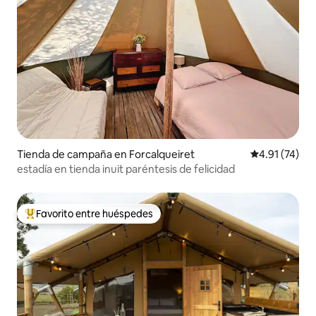
Tienda de campaña en Forcalqueiret
Calificación 
4.91 (74)
estadía en tienda inuit paréntesis de felicidad
Favorito entre huéspedes
De los mejores en Favorito entre huéspedes