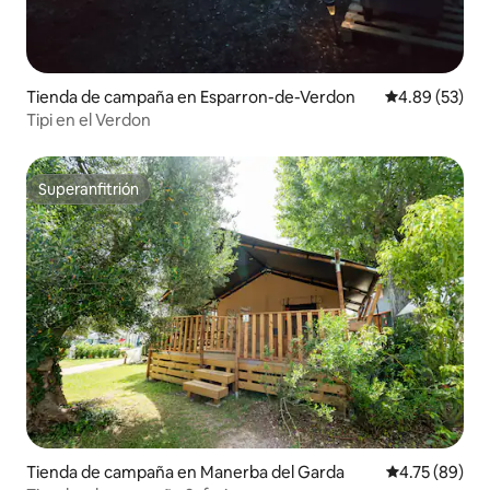
Tienda de campaña en Esparron-de-Verdon
Calificación p
4.89 (53)
Tipi en el Verdon
Superanfitrión
Superanfitrión
Tienda de campaña en Manerba del Garda
Calificación 
4.75 (89)