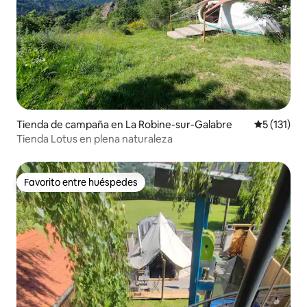
Tienda de campaña en La Robine-sur-Galabre
Calificació
5 (131)
Tienda Lotus en plena naturaleza
Favorito entre huéspedes
Favorito entre huéspedes