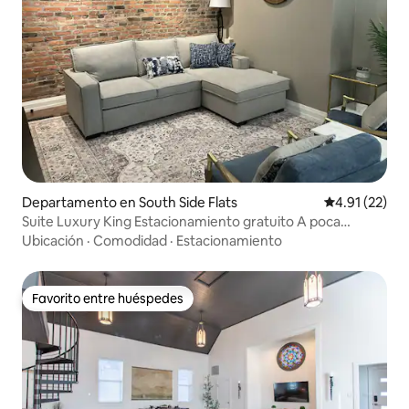
Departamento en South Side Flats
Calificación 
4.91 (22)
Suite Luxury King Estacionamiento gratuito A poca
distancia a pie del South Side
Ubicación
·
Comodidad
·
Estacionamiento
Favorito entre huéspedes
Favorito entre huéspedes