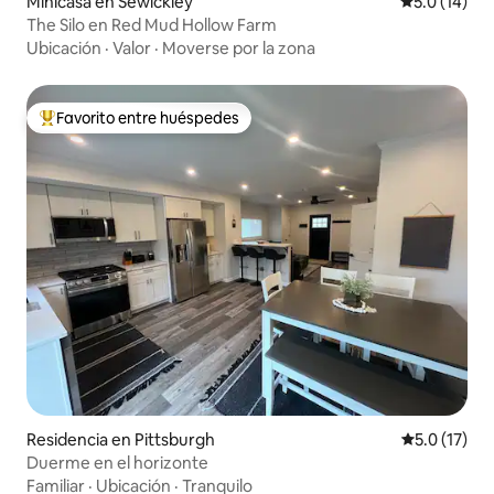
Minicasa en Sewickley
Calificación
5.0 (14)
The Silo en Red Mud Hollow Farm
Ubicación
·
Valor
·
Moverse por la zona
Favorito entre huéspedes
De los mejores en Favorito entre huéspedes
Residencia en Pittsburgh
Calificación
5.0 (17)
Duerme en el horizonte
Familiar
·
Ubicación
·
Tranquilo