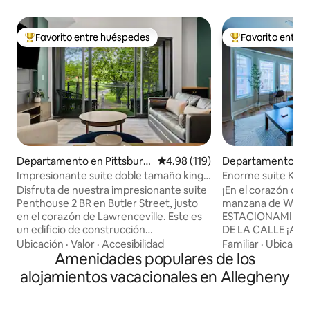
Favorito entre huéspedes
Favorito entre
De los mejores en Favorito entre huéspedes
De los mejores en
Departamento en Pittsburg
Calificación promedio: 4.98 de 5
4.98 (119)
Departamento en 
h
e
Impresionante suite doble tamaño king
Enorme suite King 
con terraza en la azotea
Walnut
Disfruta de nuestra impresionante suite
¡En el corazón de 
Penthouse 2 BR en Butler Street, justo
manzana de Walnu
en el corazón de Lawrenceville. Este es
ESTACIONAMIENT
un edificio de construcción
DE LA CALLE ¡A poca distancia a pie de
completamente nuevo en 2025. A pocos
los hospitales UP
Ubicación
·
Valor
·
Accesibilidad
Familiar
·
Ubicació
pasos de varias tiendas, cafeterías y
Amenidades populares de los
Pitt! ENORME apartamento de 2 plantas,
restaurantes locales en uno de los
1 dormitorio y 1 b
alojamientos vacacionales en Allegheny
vecindarios más vibrantes de Pittsburgh.
privilegiada, ¡con
⭐2 camas tamaño king (colchones de
tiene para ofrecer
espuma viscoelástica) ⭐1 sofá cama
Disfruta de docen