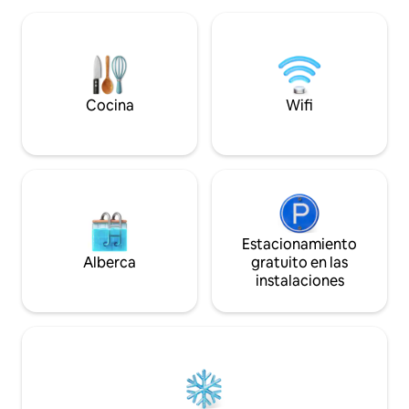
tamaño queen + 1 cama tamaño queen
tiendas, cafeterías
Murphy + Pack N Play ⭐3 terrazas
cerca. El edificio fue destruido y
privadas (+ terraza en la azotea)
totalmente remod
Lavadora y secadora ⭐gratuitas en el
2024, ¡todo hasta l
alojamiento ⭐Aparcamiento gratuito
cocina de granito y
fuera de la calle ⭐Escritorio con wifi
electrodomésticos
Cocina
Wifi
rápido Asistencia para huéspedes ⭐las
la lavandería en la
24 horas, los 7 días
Estacionamiento
Alberca
gratuito en las
instalaciones