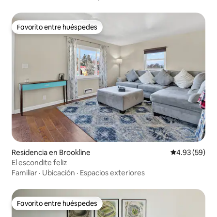
Favorito entre huéspedes
Favorito entre huéspedes
Residencia en Brookline
Calificación p
4.93 (59)
El escondite feliz
Familiar
·
Ubicación
·
Espacios exteriores
Favorito entre huéspedes
Favorito entre huéspedes