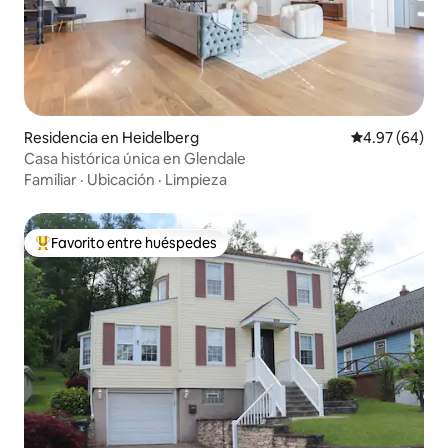
Residencia en Heidelberg
Calificación p
4.97 (64)
Casa histórica única en Glendale
Familiar
·
Ubicación
·
Limpieza
Favorito entre huéspedes
De los mejores en Favorito entre huéspedes