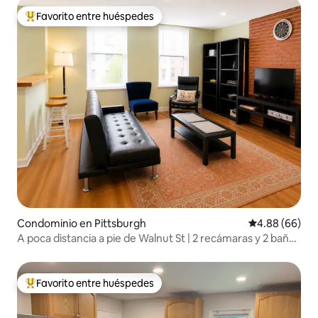
Favorito entre huéspedes
De los mejores en Favorito entre huéspedes
Condominio en Pittsburgh
Calificación p
4.88 (66)
A poca distancia a pie de Walnut St | 2 recámaras y 2 baños
PiTT CMU UPMC
Favorito entre huéspedes
De los mejores en Favorito entre huéspedes