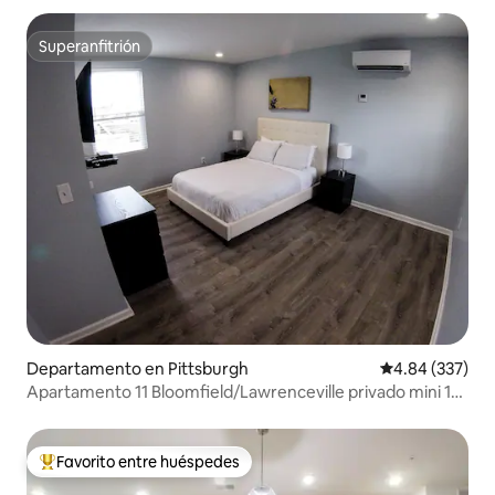
Superanfitrión
Superanfitrión
Departamento en Pittsburgh
Calificación pr
4.84 (337)
Apartamento 11 Bloomfield/Lawrenceville privado mini 1
dormitorio
Favorito entre huéspedes
De los mejores en Favorito entre huéspedes