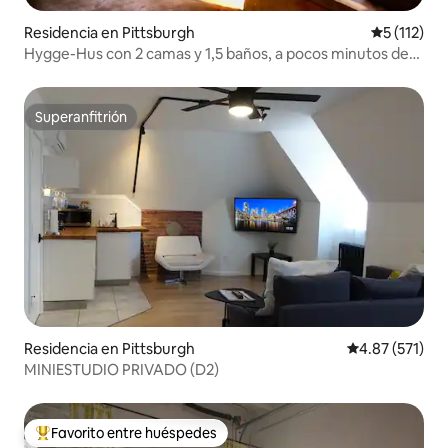
Residencia en Pittsburgh
Calificació
5 (112)
Hygge-Hus con 2 camas y 1,5 baños, a pocos minutos de
cafeterías y tiendas
Superanfitrión
Superanfitrión
Residencia en Pittsburgh
Calificación p
4.87 (571)
MINIESTUDIO PRIVADO (D2)
Favorito entre huéspedes
De los mejores en Favorito entre huéspedes