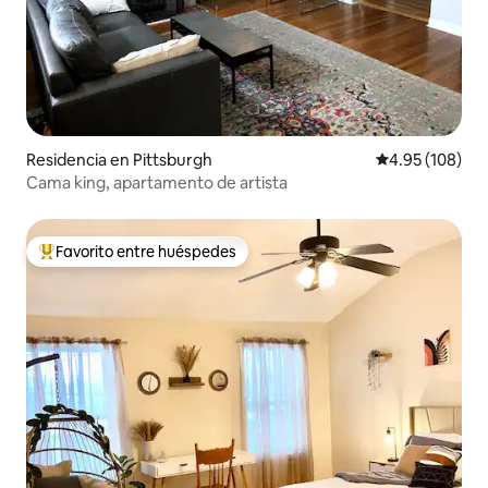
Residencia en Pittsburgh
Calificación pr
4.95 (108)
Cama king, apartamento de artista
Favorito entre huéspedes
De los mejores en Favorito entre huéspedes