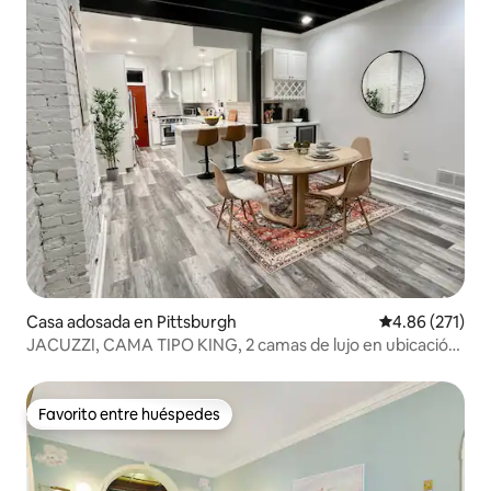
Casa adosada en Pittsburgh
Calificación p
4.86 (271)
JACUZZI, CAMA TIPO KING, 2 camas de lujo en ubicación
PRIVILEGIADA
Favorito entre huéspedes
Favorito entre huéspedes