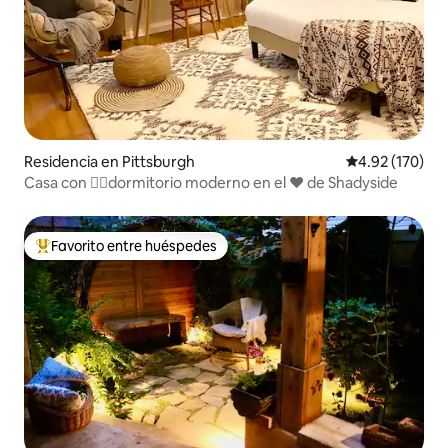
Residencia en Pittsburgh
Calificación p
4.92 (170)
Casa con ✌🏾dormitorio moderno en el ❤️ de Shadyside
Favorito entre huéspedes
De los mejores en Favorito entre huéspedes