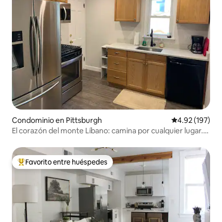
Condominio en Pittsburgh
Calificación p
4.92 (197)
El corazón del monte Líbano: camina por cualquier lugar.
Asy 2 en el centro de la ciudad.
Favorito entre huéspedes
De los mejores en Favorito entre huéspedes