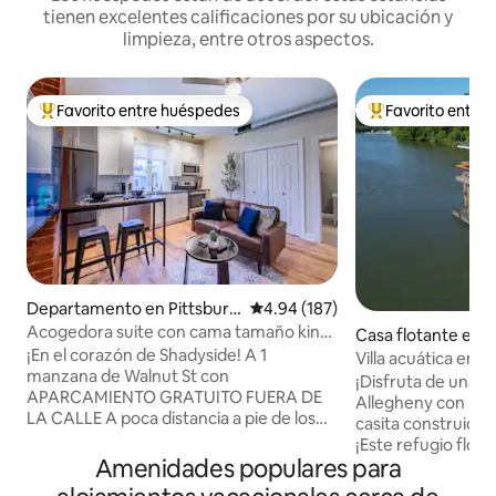
tienen excelentes calificaciones por su ubicación y
limpieza, entre otros aspectos.
Favorito entre huéspedes
Favorito entre
De los mejores en Favorito entre huéspedes
De los mejores en
Departamento en Pittsburg
Calificación promedio: 4.94 de 5
4.94 (187)
h
Acogedora suite con cama tamaño king
Casa flotante en 
junto a Walnut
¡En el corazón de Shadyside! A 1
Villa acuática en e
manzana de Walnut St con
¡Disfruta de una e
APARCAMIENTO GRATUITO FUERA DE
Allegheny con nue
LA CALLE A poca distancia a pie de los
casita construida 
hospitales UPMC y West Penn, a 3
¡Este refugio flot
minutos en coche de CMU y Pitt.
Amenidades populares para
distintivo plano de
Apartamento de 1 dormitorio y 1 baño en
y vistas impresiona