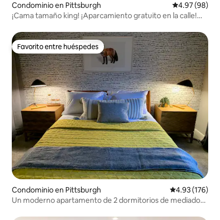
Condominio en Pittsburgh
Calificación p
4.97 (98)
¡Cama tamaño king! ¡Aparcamiento gratuito en la calle!
Ubicación transitable
Favorito entre huéspedes
Favorito entre huéspedes
Condominio en Pittsburgh
Calificación p
4.93 (176)
Un moderno apartamento de 2 dormitorios de mediados
de siglo en el East End