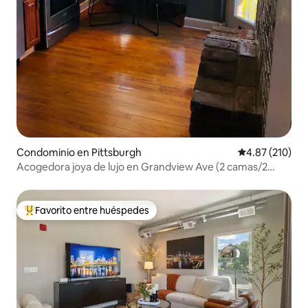
Condominio en Pittsburgh
Calificación p
4.87 (210)
Acogedora joya de lujo en Grandview Ave (2 camas/2
baños)
Favorito entre huéspedes
De los mejores en Favorito entre huéspedes