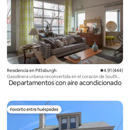
Residencia en Pittsburgh
Calificación p
4.91 (444)
Gasolinera urbana reconvertida en el corazón de South
Departamentos con aire acondicionado
Side
Favorito entre huéspedes
Favorito entre huéspedes