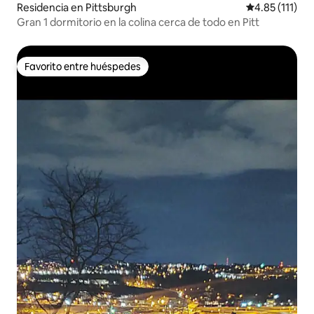
Residencia en Pittsburgh
Calificación p
4.85 (111)
Gran 1 dormitorio en la colina cerca de todo en Pitt
Favorito entre huéspedes
Favorito entre huéspedes