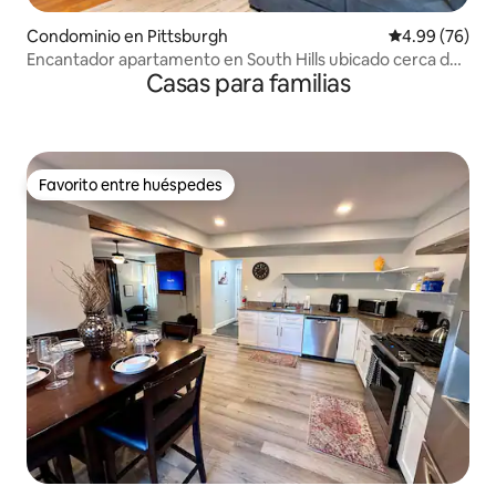
Condominio en Pittsburgh
Calificación p
4.99 (76)
Encantador apartamento en South Hills ubicado cerca de
Casas para familias
parques
Favorito entre huéspedes
Favorito entre huéspedes