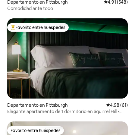
Departamento en Pittsburgh
Calificación pr
4.91 (548)
Comodidad ante todo
Favorito entre huéspedes
De los mejores en Favorito entre huéspedes
Departamento en Pittsburgh
Calificación 
4.98 (61)
Elegante apartamento de 1 dormitorio en Squirrel Hill •
Amplio apartamento de 1 dormitorio + estacionamiento y
gimnasio
Favorito entre huéspedes
Favorito entre huéspedes