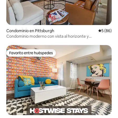
Condominio en Pittsburgh
Calificaci
5 (86)
Condominio moderno con vista al horizonte y
estacionamiento
Favorito entre huéspedes
Favorito entre huéspedes