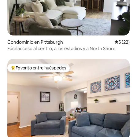
Condominio en Pittsburgh
Calificaci
5 (22)
Fácil acceso al centro, a los estadios y a North Shore
Favorito entre huéspedes
De los mejores en Favorito entre huéspedes