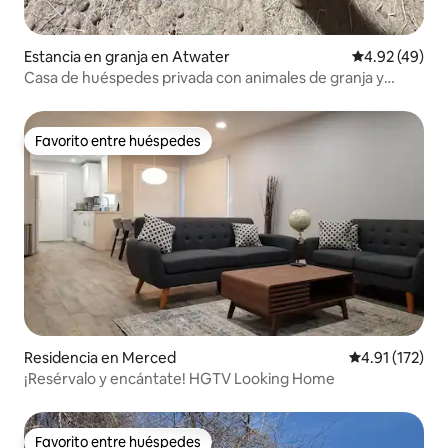
Estancia en granja en Atwater
Calificación 
4.92 (49)
Casa de huéspedes privada con animales de granja y
alberca
Favorito entre huéspedes
Favorito entre huéspedes
Residencia en Merced
Calificación p
4.91 (172)
¡Resérvalo y encántate! HGTV Looking Home
Favorito entre huéspedes