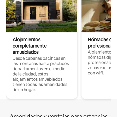
Alojamientos
Nómadas digit
completamente
profesionales 
amueblados
Alojamientos 
nómadas digita
Desde cabañas pacíficas en
profesionales d
las montañas hasta prácticos
zonas exclusiva
departamentos en el medio
con wifi.
de la ciudad, estos
alojamientos amueblados
tienen todas las amenidades
de un hogar.
Amenidades y ventajas para estancias