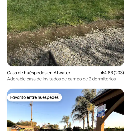
Casa de huéspedes en Atwater
Calificación pr
4.83 (203)
Adorable casa de invitados de campo de 2 dormitorios
Favorito entre huéspedes
Favorito entre huéspedes