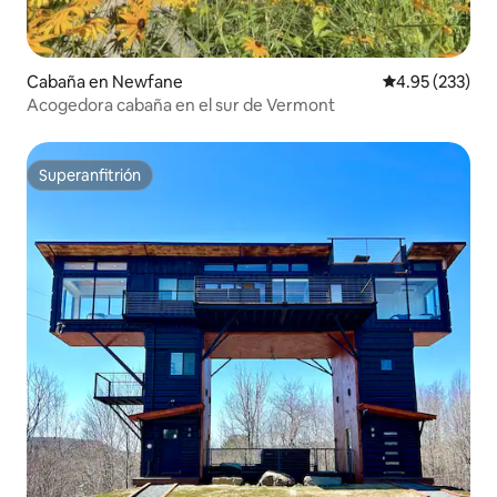
Cabaña en Newfane
Calificación pr
4.95 (233)
Acogedora cabaña en el sur de Vermont
Superanfitrión
Superanfitrión