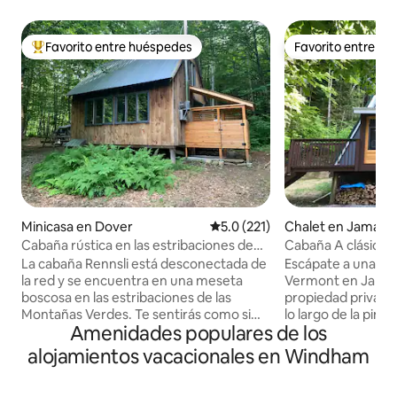
Favorito entre huéspedes
Favorito entre h
De los mejores en Favorito entre huéspedes
Favorito entre h
Minicasa en Dover
Calificación promedio: 5.0 de 5
5.0 (221)
Chalet en Jamaic
Cabaña rústica en las estribaciones de
Cabaña A clásica 
las montañas Verdes
para hacer fogata 
La cabaña Rennsli está desconectada de
Escápate a una clá
la red y se encuentra en una meseta
Vermont en Jamai
boscosa en las estribaciones de las
propiedad privada
Montañas Verdes. Te sentirás como si
lo largo de la pint
Amenidades populares de los
estuvieras en medio de la nada,
de Stratton Mount
desconectado y capaz de regenerarte.
parque estatal de J
alojamientos vacacionales en Windham
La cocina está equipada con elementos
este tranquilo re
básicos de cocina, agua, café, té, leche,
perfecto para pra