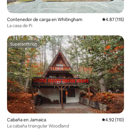
Contenedor de carga en Whitingham
Calificación p
4.87 (115)
La casa de Pi
Superanfitrión
Superanfitrión
Cabaña en Jamaica
Calificación p
4.92 (110)
La cabaña triangular Woodland