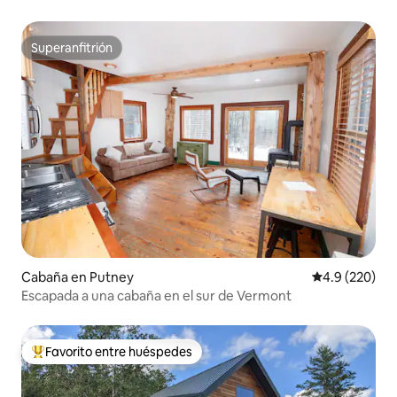
Superanfitrión
Superanfitrión
Cabaña en Putney
Calificación p
4.9 (220)
Escapada a una cabaña en el sur de Vermont
Favorito entre huéspedes
De los mejores en Favorito entre huéspedes