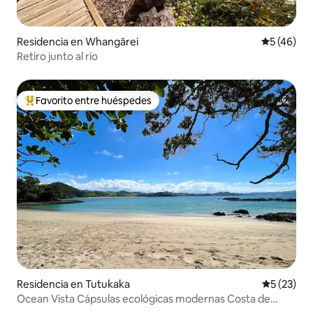
Residencia en Whangārei
Calificaci
5 (46)
Retiro junto al río
Favorito entre huéspedes
De los mejores en Favorito entre huéspedes
Residencia en Tutukaka
Calificaci
5 (23)
Ocean Vista Cápsulas ecológicas modernas Costa de
Tutukaka