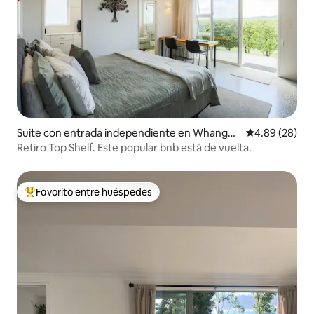
Suite con entrada independiente en Whangār
Calificación p
4.89 (28)
ei
Retiro Top Shelf. Este popular bnb está de vuelta.
Favorito entre huéspedes
De los mejores en Favorito entre huéspedes