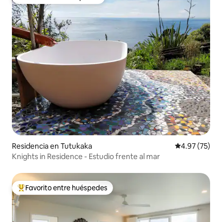
Favorito entre huéspedes
Residencia en Tutukaka
Calificación 
4.97 (75)
Knights in Residence - Estudio frente al mar
Favorito entre huéspedes
De los mejores en Favorito entre huéspedes