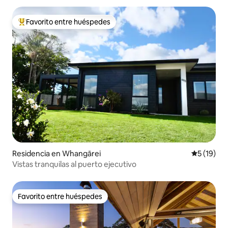
Favorito entre huéspedes
De los mejores en Favorito entre huéspedes
Residencia en Whangārei
Calificaci
5 (19)
Vistas tranquilas al puerto ejecutivo
Favorito entre huéspedes
Favorito entre huéspedes