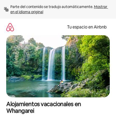
Ir
Parte del contenido se tradujo automáticamente. 
Mostrar 
al
en el idioma original
contenido
Tu espacio en Airbnb
Alojamientos vacacionales en
Whangarei