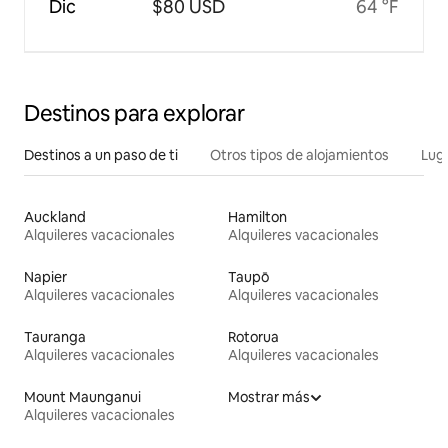
Dic
$80 USD
64 °F
Destinos para explorar
Destinos a un paso de ti
Otros tipos de alojamientos
Lug
Auckland
Hamilton
Alquileres vacacionales
Alquileres vacacionales
Napier
Taupō
Alquileres vacacionales
Alquileres vacacionales
Tauranga
Rotorua
Alquileres vacacionales
Alquileres vacacionales
Mount Maunganui
Mostrar más
Alquileres vacacionales