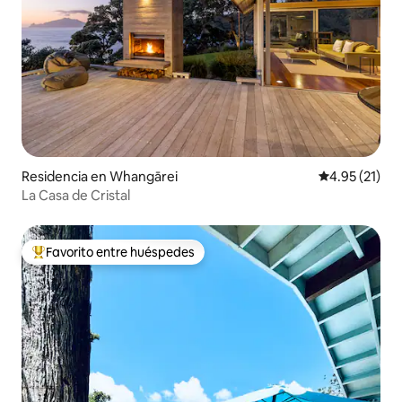
Residencia en Whangārei
Calificación 
4.95 (21)
La Casa de Cristal
Favorito entre huéspedes
De los mejores en Favorito entre huéspedes