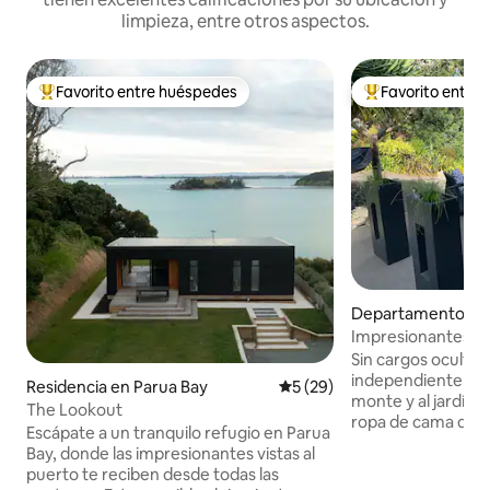
limpieza, entre otros aspectos.
Favorito entre huéspedes
Favorito entre
De los mejores en Favorito entre huéspedes
De los mejores en
Departamento en
ei
Impresionantes vis
de jardines
Sin cargos oculto
independiente con 
Residencia en Parua Bay
Calificación promedio: 5 de 
5 (29)
monte y al jardín. Cama tamaño king con
The Lookout
ropa de cama de c
Escápate a un tranquilo refugio en Parua
con gran presión de agua.
Bay, donde las impresionantes vistas al
barra de desayuno c
puerto te reciben desde todas las
puerto, o al aire li