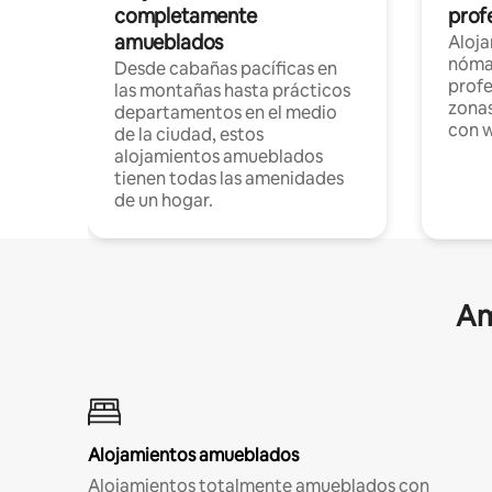
completamente
profe
amueblados
Aloj
nómad
Desde cabañas pacíficas en
profe
las montañas hasta prácticos
zonas
departamentos en el medio
con w
de la ciudad, estos
alojamientos amueblados
tienen todas las amenidades
de un hogar.
Am
Alojamientos amueblados
Alojamientos totalmente amueblados con