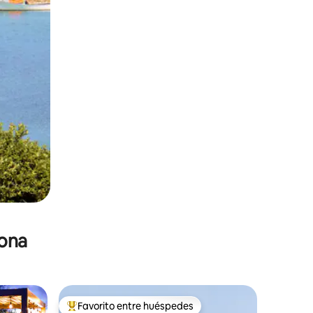
zona
Favorito entre huéspedes
re huéspedes
De los mejores en Favorito entre huéspedes