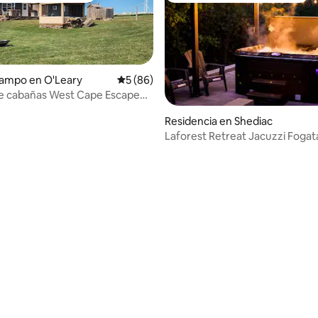
campo en O'Leary
Calificación promedio: 5 de 5; 86 evaluac
5 (86)
de cabañas West Cape Escape
 privada
Residencia en Shediac
io: 5 de 5; 88 evaluaciones
Laforest Retreat Jacuzzi Foga
billar Sala de juegos