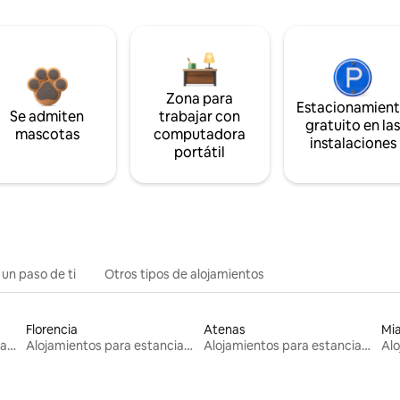
Zona para
Estacionamien
Se admiten
trabajar con
gratuito en la
mascotas
computadora
instalaciones
portátil
 un paso de ti
Otros tipos de alojamientos
Florencia
Atenas
Mi
Alojamientos para estancias largas
Alojamientos para estancias largas
Alojamientos para estancias largas