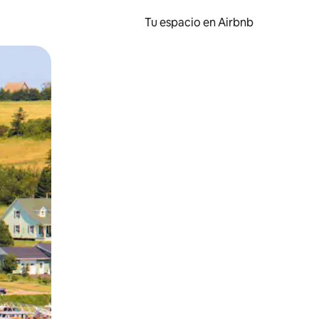
Tu espacio en Airbnb
ien tocando y deslizando la pantalla.