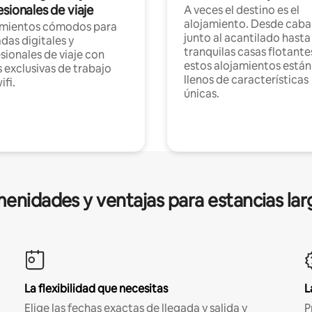
sionales de viaje
A veces el destino es el
alojamiento. Desde caba
amientos cómodos para
junto al acantilado hasta
as digitales y
tranquilas casas flotante
sionales de viaje con
estos alojamientos están
 exclusivas de trabajo
llenos de características
ifi.
únicas.
enidades y ventajas para estancias lar
La flexibilidad que necesitas
L
Elige las fechas exactas de llegada y salida y
P