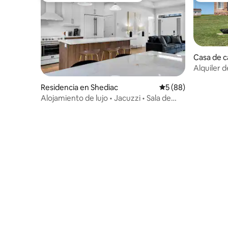
Casa de 
Alquiler 
con playa
Residencia en Shediac
Calificación promed
5 (88)
Alojamiento de lujo • Jacuzzi • Sala de
juegos