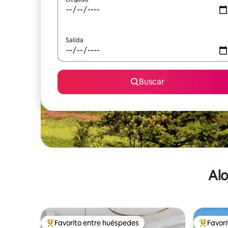
Salida
Buscar
Alo
Favorito entre huéspedes
Favor
De los mejores en Favorito entre huéspedes
De los m