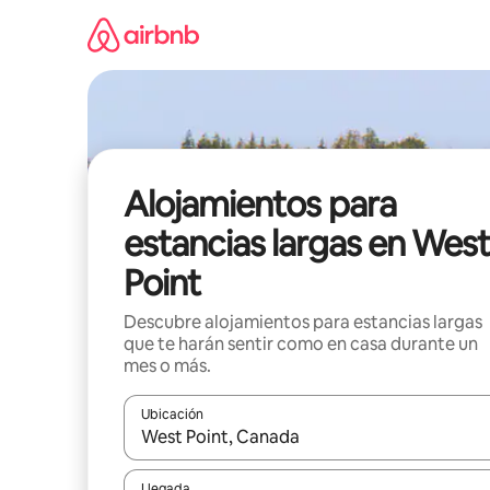
Ir
al
contenido
Alojamientos para
estancias largas en West
Point
Descubre alojamientos para estancias largas
que te harán sentir como en casa durante un
mes o más.
Ubicación
Cuando los resultados estén disponibles, podrás na
Llegada