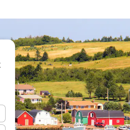
vegar usando las teclas de las flechas hacia arriba y hacia abajo, o b