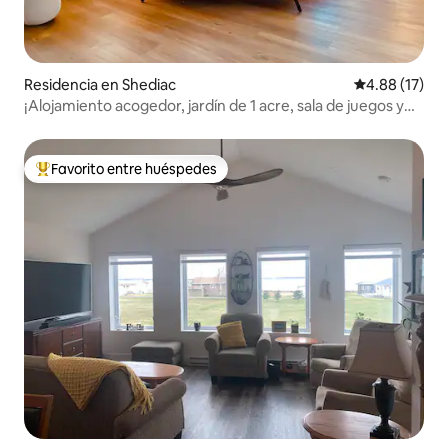
Residencia en Shediac
Calificación 
4.88 (17)
¡Alojamiento acogedor, jardín de 1 acre, sala de juegos y
jacuzzi!
Favorito entre huéspedes
De los mejores en Favorito entre huéspedes