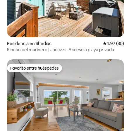
Residencia en Shediac
Calificación p
4.97 (30)
Rincón del marinero | Jacuzzi · Acceso a playa privada
Favorito entre huéspedes
Favorito entre huéspedes