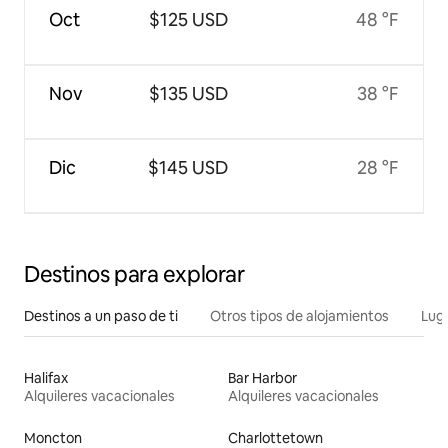
Oct
$125 USD
48 °F
Nov
$135 USD
38 °F
Dic
$145 USD
28 °F
Destinos para explorar
Destinos a un paso de ti
Otros tipos de alojamientos
Lug
Halifax
Bar Harbor
Alquileres vacacionales
Alquileres vacacionales
Moncton
Charlottetown