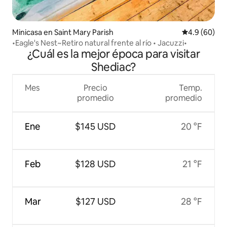
Minicasa en Saint Mary Parish
Calificación
4.9 (60)
•Eagle's Nest~Retiro natural frente al río • Jacuzzi•
¿Cuál es la mejor época para visitar
Shediac?
Mes
Precio
Temp.
promedio
promedio
Ene
$145 USD
20 °F
Feb
$128 USD
21 °F
Mar
$127 USD
28 °F