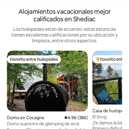
Alojamientos vacacionales mejor
calificados en Shediac
Los huéspedes están de acuerdo: estas estancias
tienen excelentes calificaciones por su ubicación y
limpieza, entre otros aspectos.
Favorito entre huéspedes
Favorito entre
Favorito entre huéspedes
De los mejores en
Casa de huéspede
ston Point
El Snug
Domo en Cocagne
Calificación promedio: 4.96 de 5
4.96 (386)
¡Te damos la bienv
Domo supremo de glamping de arce
Primero disfruta d