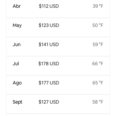
Abr
$112 USD
39 °F
May
$123 USD
50 °F
Jun
$141 USD
59 °F
Jul
$178 USD
66 °F
Ago
$177 USD
65 °F
Sept
$127 USD
58 °F