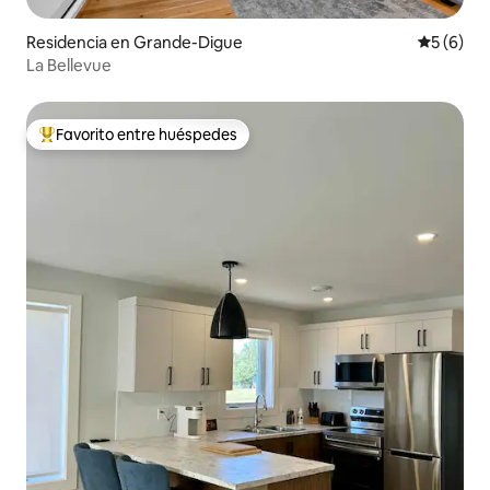
Residencia en Grande-Digue
Calificac
5 (6)
La Bellevue
Favorito entre huéspedes
De los mejores en Favorito entre huéspedes