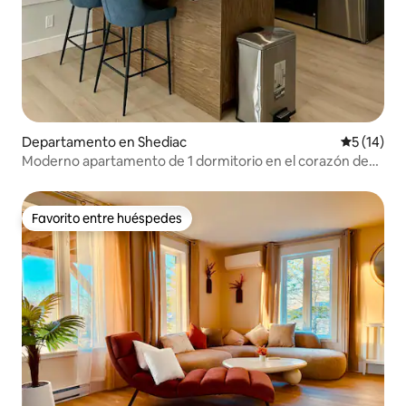
Departamento en Shediac
Calificaci
5 (14)
Moderno apartamento de 1 dormitorio en el corazón de
Shediac
Favorito entre huéspedes
Favorito entre huéspedes