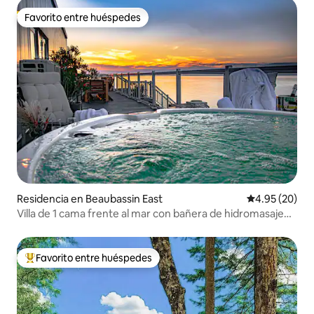
Favorito entre huéspedes
Favorito entre huéspedes
Residencia en Beaubassin East
Calificación p
4.95 (20)
Villa de 1 cama frente al mar con bañera de hidromasaje
privada y piscina
Favorito entre huéspedes
De los mejores en Favorito entre huéspedes