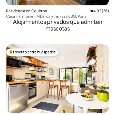
Residencia en Coubron
Calificación p
4.92 (36)
Casa Harmonie • Alberca y Terraza BBQ, París
Alojamientos privados que admiten
mascotas
Favorito entre huéspedes
De los mejores en Favorito entre huéspedes