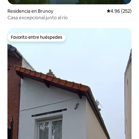
Residencia en Brunoy
Calificación pr
4.96 (252)
Casa excepcional junto al río
Favorito entre huéspedes
Favorito entre huéspedes