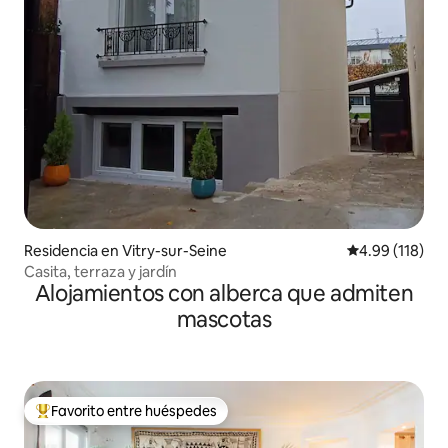
Residencia en Vitry-sur-Seine
Calificación p
4.99 (118)
Casita, terraza y jardín
Alojamientos con alberca que admiten
mascotas
Favorito entre huéspedes
De los mejores en Favorito entre huéspedes