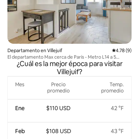
Departamento en Villejuif
Calificación
4.78 (9)
El departamento Max cerca de París - Metro L14 a 5
¿Cuál es la mejor época para visitar
minutos
Villejuif?
Mes
Precio
Temp.
promedio
promedio
Ene
$110 USD
42 °F
Feb
$108 USD
43 °F