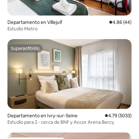
Departamento en Villejuif
Calificación p
4.86 (44)
Estudio Metro
Superanfitrión
Superanfitrión
Departamento en Ivry-sur-Seine
Calificación pro
4.79 (5033)
Estudio para 2 - cerca de BNF y Accor Arena Bercy