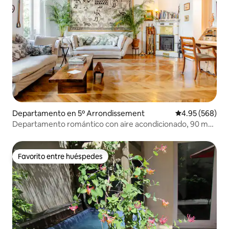
Departamento en 5º Arrondissement
Calificación pr
4.95 (568)
Departamento romántico con aire acondicionado, 90 m2,
2 recámaras/2 baños/6 personas, cerca de Notre-Dame
Favorito entre huéspedes
Favorito entre huéspedes