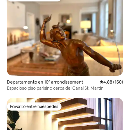
Departamento en 10º arrondissement
Calificación pr
4.88 (160)
Espacioso piso parisino cerca del Canal St. Martin
Favorito entre huéspedes
Favorito entre huéspedes