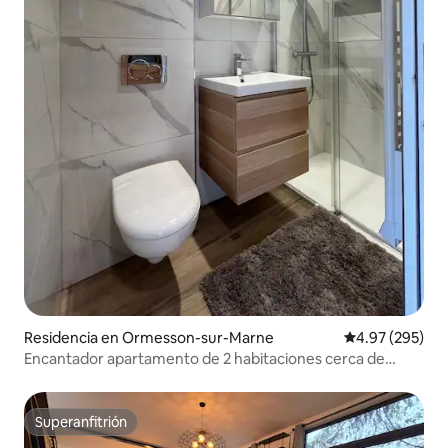
Residencia en Ormesson-sur-Marne
Calificación pr
4.97 (295)
Encantador apartamento de 2 habitaciones cerca de
Disney
Superanfitrión
Superanfitrión