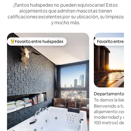
¡Tantos huéspedes no pueden equivocarse! Estos
alojamientos que admiten mascotas tienen
calificaciones excelentes por su ubicación, su limpieza
y mucho más.
Favorito entre huéspedes
Favorito entre h
De los mejores en Favorito entre huéspedes
Favorito entre h
Departamento en 
Te damos la bienve
cerca del metro de 
Bienvenido a tu re
colina
alojamiento combi
modernidad y acce
100 metros) del a
10 minutos, estará