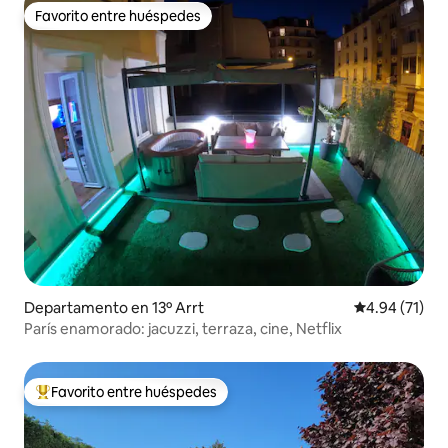
Favorito entre huéspedes
Favorito entre huéspedes
Departamento en 13º Arrt
Calificación 
4.94 (71)
París enamorado: jacuzzi, terraza, cine, Netflix
Favorito entre huéspedes
De los mejores en Favorito entre huéspedes