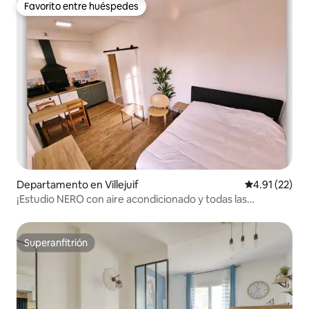
Favorito entre huéspedes
Favorito entre huéspedes
Departamento en Villejuif
Calificación 
4.91 (22)
¡Estudio NERO con aire acondicionado y todas las
comodidades!
Superanfitrión
Superanfitrión