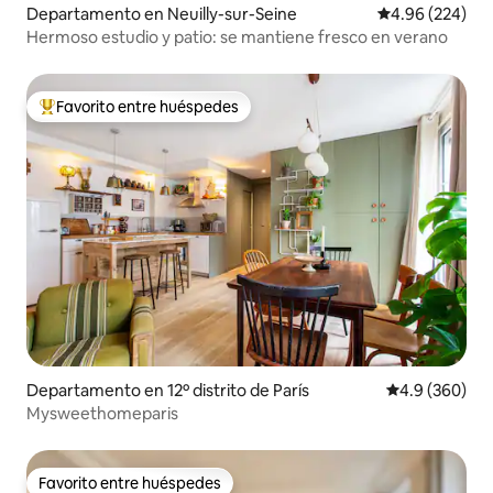
Departamento en Neuilly-sur-Seine
Calificación pr
4.96 (224)
Hermoso estudio y patio: se mantiene fresco en verano
Favorito entre huéspedes
De los mejores en Favorito entre huéspedes
Departamento en 12º distrito de París
Calificación p
4.9 (360)
Mysweethomeparis
Favorito entre huéspedes
Favorito entre huéspedes