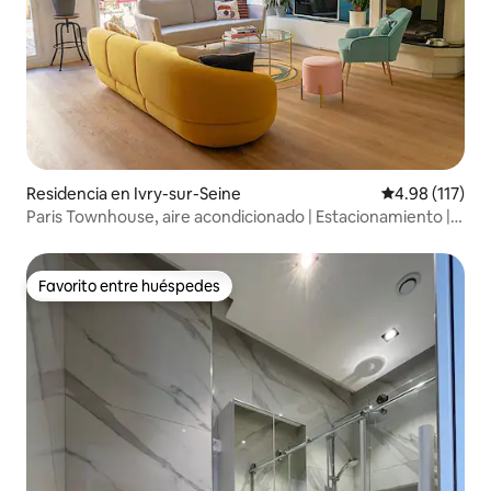
Residencia en Ivry-sur-Seine
Calificación p
4.98 (117)
Paris Townhouse, aire acondicionado | Estacionamiento |
Jardín
Favorito entre huéspedes
Favorito entre huéspedes