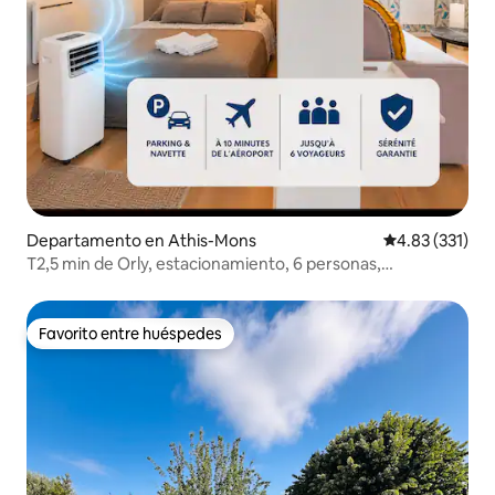
Departamento en Athis-Mons
Calificación p
4.83 (331)
T2,5 min de Orly, estacionamiento, 6 personas,
transporte, chofer adicional
Favorito entre huéspedes
Favorito entre huéspedes