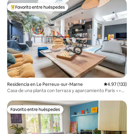
Favorito entre huéspedes
De los mejores en Favorito entre huéspedes
Residencia en Le Perreux-sur-Marne
Calificación p
4.97 (133)
Casa de una planta con terraza y aparcamiento París <>
Disney
Favorito entre huéspedes
Favorito entre huéspedes