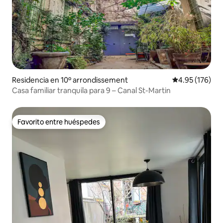
Residencia en 10º arrondissement
Calificación p
4.95 (176)
Casa familiar tranquila para 9 – Canal St-Martin
Favorito entre huéspedes
Favorito entre huéspedes