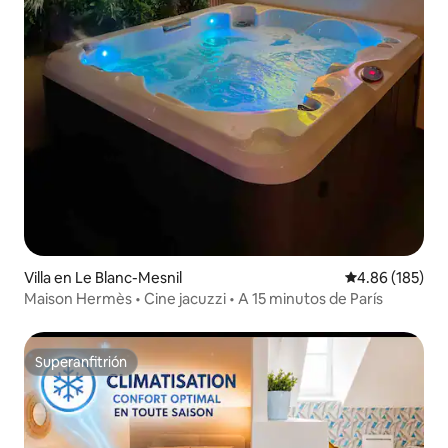
Villa en Le Blanc-Mesnil
Calificación pr
4.86 (185)
Maison Hermès • Cine jacuzzi • A 15 minutos de París
Superanfitrión
Superanfitrión