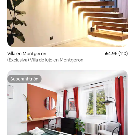
Villa en Montgeron
Calificación p
4.96 (110)
(Exclusiva) Villa de lujo en Montgeron
Superanfitrión
Superanfitrión