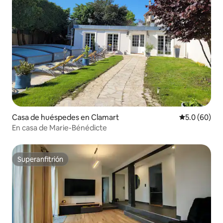
Casa de huéspedes en Clamart
Calificación
5.0 (60)
En casa de Marie-Bénédicte
Superanfitrión
Superanfitrión