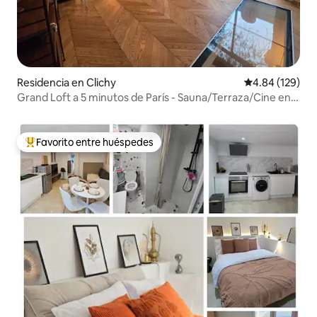
Residencia en Clichy
Calificación pr
4.84 (129)
Grand Loft a 5 minutos de París - Sauna/Terraza/Cine en
casa
Favorito entre huéspedes
De los mejores en Favorito entre huéspedes