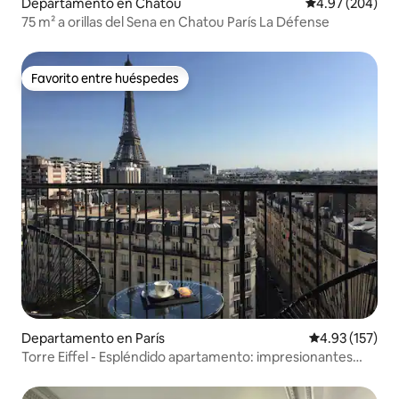
Departamento en Chatou
Calificación pr
4.97 (204)
75 m² a orillas del Sena en Chatou París La Défense
Favorito entre huéspedes
Favorito entre huéspedes
Departamento en París
Calificación p
4.93 (157)
Torre Eiffel - Espléndido apartamento: impresionantes
vistas y aire acondicionado