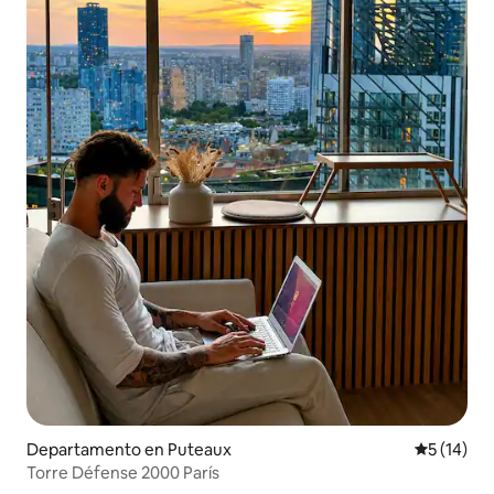
Departamento en Puteaux
Calificaci
5 (14)
Torre Défense 2000 París