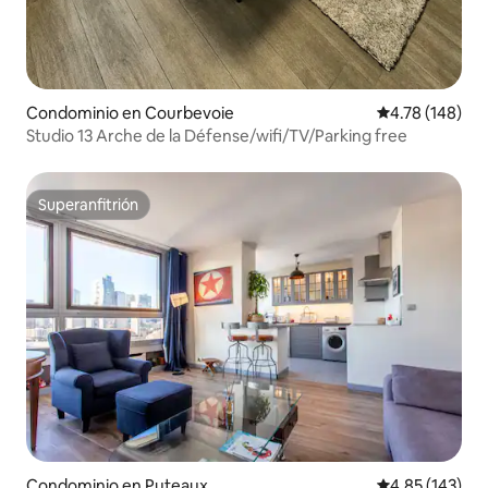
Condominio en Courbevoie
Calificación p
4.78 (148)
Studio 13 Arche de la Défense/wifi/TV/Parking free
Superanfitrión
Superanfitrión
Condominio en Puteaux
Calificación p
4.85 (143)