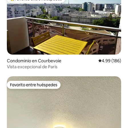
De los mejores en Favorito entre huéspedes
Condominio en Courbevoie
Calificación pr
4.99 (186)
Vista excepcional de París
Favorito entre huéspedes
Favorito entre huéspedes