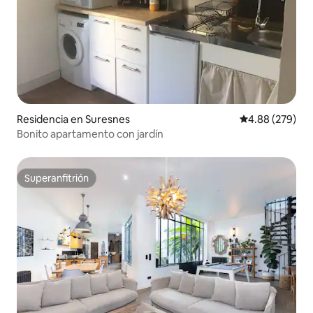
Residencia en Suresnes
Calificación pr
4.88 (279)
Bonito apartamento con jardín
Superanfitrión
Superanfitrión