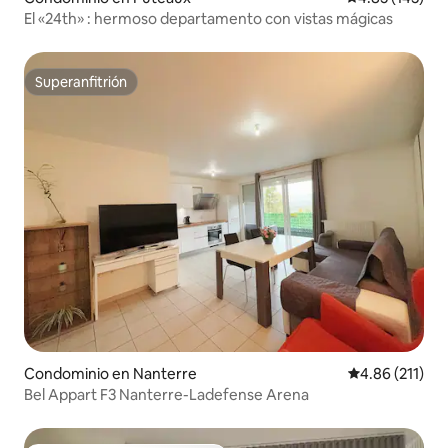
El «24th» : hermoso departamento con vistas mágicas
Superanfitrión
Superanfitrión
Condominio en Nanterre
Calificación p
4.86 (211)
Bel Appart F3 Nanterre-Ladefense Arena