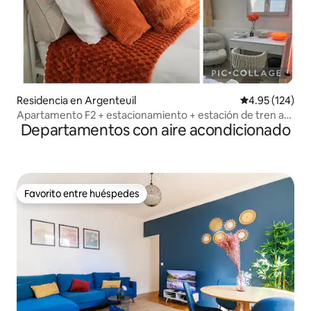
Residencia en Argenteuil
Calificación p
4.95 (124)
Apartamento F2 + estacionamiento + estación de tren a
Departamentos con aire acondicionado
10 minutos
Favorito entre huéspedes
Favorito entre huéspedes