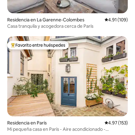
Residencia en La Garenne-Colombes
Calificación p
4.91 (109)
Casa tranquila y acogedora cerca de París
Favorito entre huéspedes
De los mejores en Favorito entre huéspedes
Residencia en París
Calificación p
4.97 (153)
Mi pequeña casa en París - Aire acondicionado -
Estacionamiento