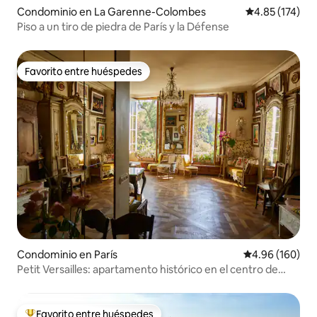
Condominio en La Garenne-Colombes
Calificación p
4.85 (174)
Piso a un tiro de piedra de París y la Défense
Favorito entre huéspedes
Favorito entre huéspedes
Condominio en París
Calificación pr
4.96 (160)
Petit Versailles: apartamento histórico en el centro de
París
Favorito entre huéspedes