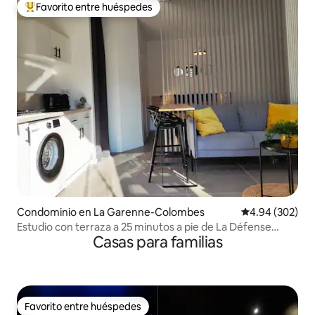
Favorito entre huéspedes
De los mejores en Favorito entre huéspedes
Condominio en La Garenne-Colombes
Calificación pr
4.94 (302)
Estudio con terraza a 25 minutos a pie de La Défense
Casas para familias
Arena
Favorito entre huéspedes
Favorito entre huéspedes