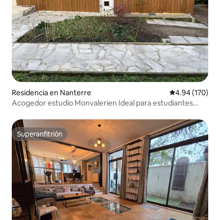
Residencia en Nanterre
Calificación pr
4.94 (170)
Acogedor estudio Monvalerien Ideal para estudiantes
Aeroschool
Superanfitrión
Superanfitrión