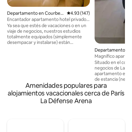
Departamento en Courbev
Calificación promedio: 4.93 de 5
4.93 (147)
oie
Encantador apartamento hotel privado
La Défense - París
Ya sea que estés de vacaciones o en un
viaje de negocios, nuestros estudios
totalmente equipados (simplemente
desempacar y instalarse) están
cuidadosamente diseñados para
Departamento en
proporcionar toda la comodidad que
oie
Magnífico apartam
necesitas para una estancia agradable, a
azotea
Situado en el coraz
aproximadamente 13 minutos a pie de la
negocios de La Dé
estación de La Défense, que conecta
apartamento es ide
directamente con el centro de la ciudad
de estancia (negoc
de París en solo 15 minutos. Nuestros
Amenidades populares para
Disfrute de una g
estudios están situados en una
vista excepcional d
alojamientos vacacionales cerca de París
residencia moderna y segura, rodeada
Défense, el Arco d
de parques, en un barrio tranquilo y
La Défense Arena
Corazón. A 5 minut
acogedor, cerca de todos los servicios
Quatre Temps, de 
(tiendas locales, restaurantes, 4 Temps,
La Défense (metro 
Arena...)
mercado de Navid
las comodidades (
cine, etc.) La Déf