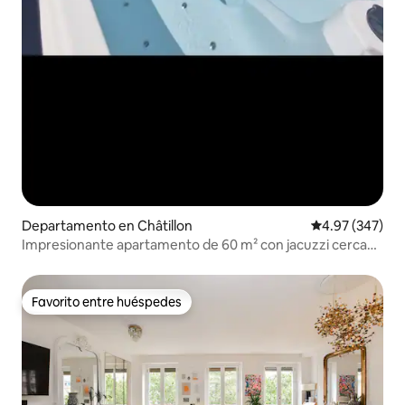
Departamento en Châtillon
Calificación pr
4.97 (347)
Impresionante apartamento de 60 m² con jacuzzi cerca
de París
Favorito entre huéspedes
Favorito entre huéspedes