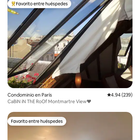
Favorito entre huéspedes
De los mejores en Favorito entre huéspedes
Condominio en París
Calificación pr
4.94 (239)
CaBiN iN ThE RoOf Montmartre View♥
Favorito entre huéspedes
Favorito entre huéspedes