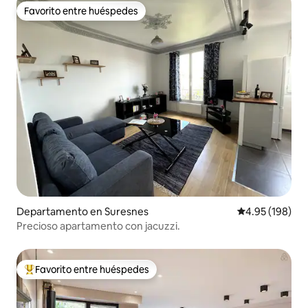
Favorito entre huéspedes
Favorito entre huéspedes
Departamento en Suresnes
Calificación pr
4.95 (198)
Precioso apartamento con jacuzzi.
Favorito entre huéspedes
De los mejores en Favorito entre huéspedes