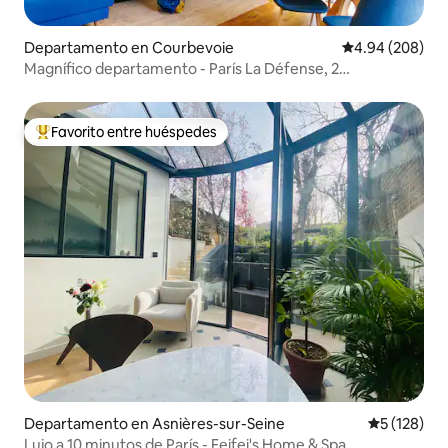
Departamento en Courbevoie
Calificación pr
4.94 (208)
Magnífico departamento - París La Défense, 2
habitaciones
Favorito entre huéspedes
De los mejores en Favorito entre huéspedes
Departamento en Asnières-sur-Seine
Calificació
5 (128)
Lujo a 10 minutos de París - Feifei's Home & Spa