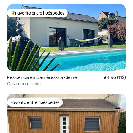
Favorito entre huéspedes
De los mejores en Favorito entre huéspedes
Residencia en Carrières-sur-Seine
Calificación p
4.96 (112)
Casa con piscina
Favorito entre huéspedes
Favorito entre huéspedes