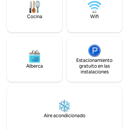
minutos a pie. RER: 
Ópera 8 minutos -
Disney 45 minuto
Cocina
Wifi
Estacionamiento
Alberca
gratuito en las
instalaciones
Aire acondicionado