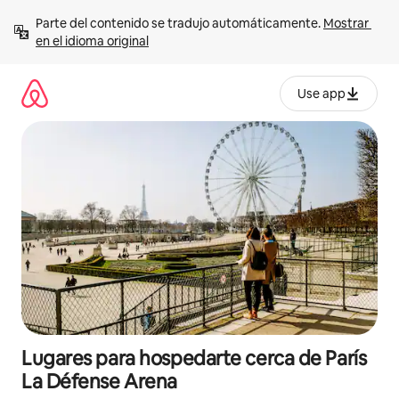
Ir
Parte del contenido se tradujo automáticamente. 
Mostrar 
al
en el idioma original
contenido
Use app
Lugares para hospedarte cerca de París
La Défense Arena