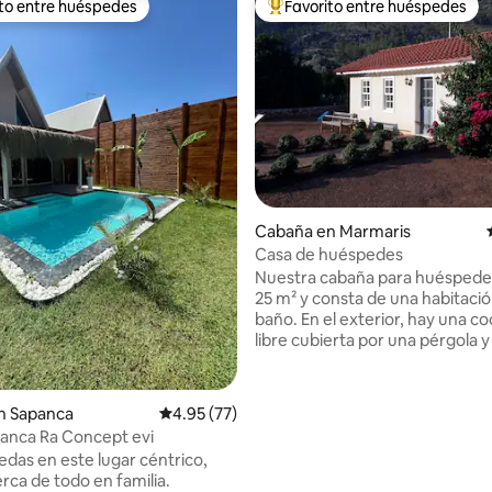
ito entre huéspedes
Favorito entre huéspedes
ejores en Favorito entre huéspedes
De los mejores en Favorito ent
Cabaña en Marmaris
Casa de huéspedes
Nuestra cabaña para huéspede
25 m² y consta de una habitació
baño. En el exterior, hay una coc
libre cubierta por una pérgola y
terraza donde se puede cenar,
exclusivo para los huéspedes q
dio: 5 de 5; 6 evaluaciones
alojen en nuestra cabaña. Hay 
n Sapanca
Calificación promedio: 4.95 de 5; 77 evaluac
4.95 (77)
alberca de 5 × 10 m (50 m²) en el
anca Ra Concept evi
con una profundidad de 1.5 a 1.
edas en este lugar céntrico,
alberca es compartida por los
rca de todo en familia.
que se alojan en la casa de hu