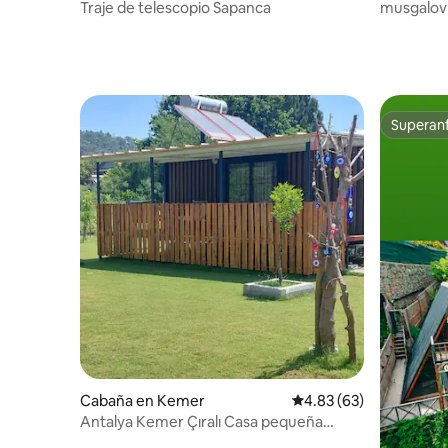
Traje de telescopio Sapanca
musgalov
Superanf
Superanf
Cabaña en Kemer
Calificación promedio:
4.83 (63)
Antalya Kemer Çıralı Casa pequeña
Alquiler Bungalow