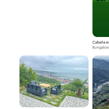
Cabaña en
Bungalow c
única