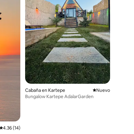
Cabaña en Kartepe
Nuevo alojamiento
Nuevo
Bungalow Kartepe AdalarGarden
Calificación promedio: 4.36 de 5; 14 evaluaciones
4.36 (14)