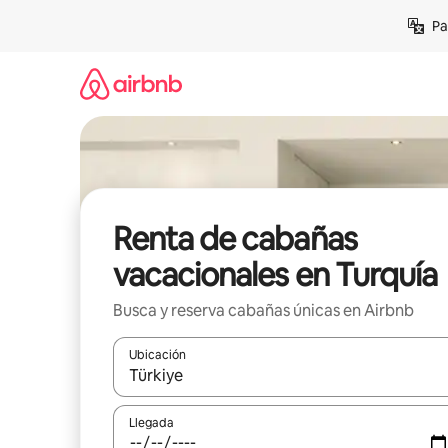
Ir
Pa
al
contenido
Renta de cabañas
vacacionales en Turquía
Busca y reserva cabañas únicas en Airbnb
Ubicación
Cuando los resultados estén disponibles, podrás na
Llegada