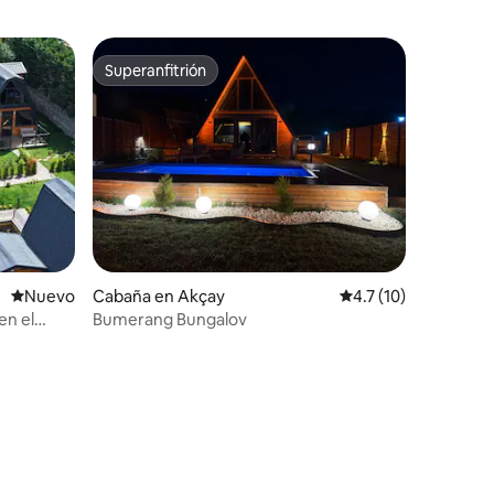
Superanfitrión
Superanfitrión
Nuevo alojamiento
Nuevo
Cabaña en Akçay
Calificación promedi
4.7 (10)
en el
Bumerang Bungalov
iones