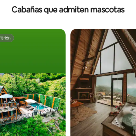
Cabañas que admiten mascotas
itrión
itrión
 4.83 de 5; 63 evaluaciones