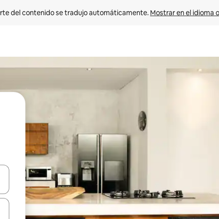
rte del contenido se tradujo automáticamente. 
Mostrar en el idioma o
vegar usando las teclas de las flechas hacia arriba y hacia abajo, o b