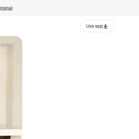
riginal
Use app
ien tocando y deslizando la pantalla.