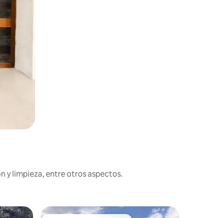
n y limpieza, entre otros aspectos.
Cabaña 