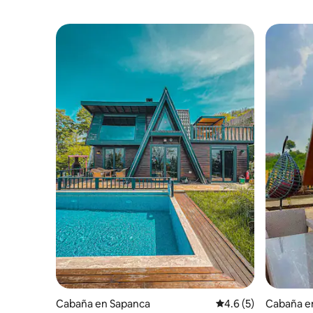
Cabaña en Sapanca
Calificación promedi
4.6 (5)
Cabaña en