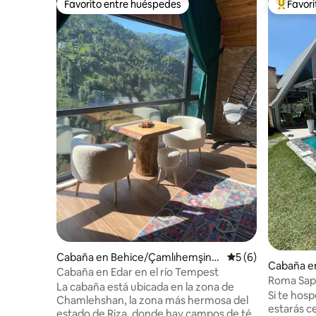
Favorito entre huéspedes
Favor
Favorito entre huéspedes
De los m
Cabaña en Behice/Çamlıhemşin/
Calificación prome
5 (6)
Cabaña e
Rize,
Cabaña en Edar en el río Tempest
Roma Sap
La cabaña está ubicada en la zona de
Si te hosp
Chamlehshan, la zona más hermosa del
estarás ce
estado de Riza, donde hay campos de té