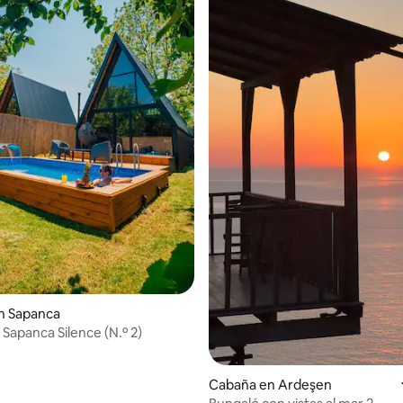
n Sapanca
Sapanca Silence (N.º 2)
Cabaña en Ardeşen