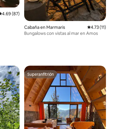
Calificación promedio: 4.69 de 5; 87 evaluaciones
4.69 (87)
Cabaña en Marmaris
Calificación promedio
4.73 (11)
Bungalows con vistas al mar en Amos
Superanfitrión
Superanfitrión