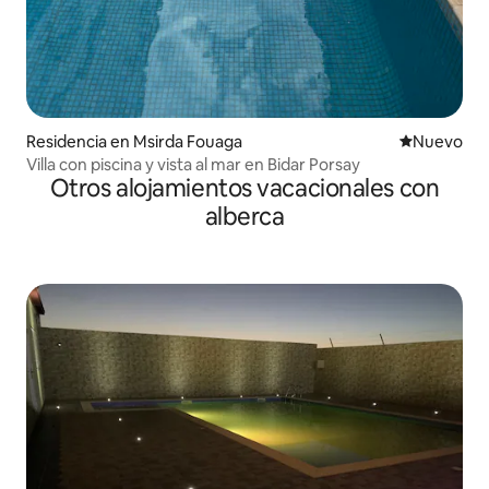
Residencia en Msirda Fouaga
Nuevo aloj
Nuevo
Villa con piscina y vista al mar en Bidar Porsay
Otros alojamientos vacacionales con
alberca