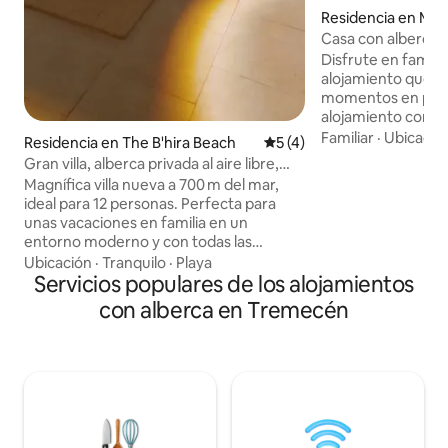
Residencia en Ma
Casa con alberca
Disfrute en famili
alojamiento que o
momentos en pers
alojamiento consta
con cuatro camas, a
Familiar
·
Ubicació
Residencia en The B'hira Beach
Calificación promedio: 5 de
5 (4)
parrilla, cocina al a
Gran villa, alberca privada al aire libre,
de estar con TV, d
playa a 700 m
Magnífica villa nueva a 700 m del mar,
planta baja y otro 
ideal para 12 personas. Perfecta para
la habitación princ
unas vacaciones en familia en un
es muy seguro, c
entorno moderno y con todas las
vigilancia en el ext
comodidades a dos pasos de la playa de
Ubicación
·
Tranquilo
·
Playa
medio de la natura
B'hira. El alojamiento: Cinco amplias
Servicios populares de los alojamientos
enfrente. El pueb
habitaciones 4 baños 1 hermosa sala de
con alberca en Tremecén
cinco minutos en au
estar 1 cocina equipada Instalaciones:
Piscina privada Vista al mar Barbacoa
Patio Sistema de climatización
Aparcamiento privado. Cerca: la playa, la
mezquita y varias tiendas Un entorno
tranquilo e ideal para relajarse y pasar
momentos inolvidables en familia.