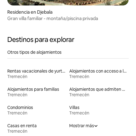
Residencia en Djebala
Gran villa familiar - montaña/piscina privada
Destinos para explorar
Otros tipos de alojamientos
Rentas vacacionales de yurtas con jacuzzi
Alojamientos con acceso a la playa
Tremecén
Tremecén
Alojamientos para familias
Alojamientos que admiten mascotas
Tremecén
Tremecén
Condominios
Villas
Tremecén
Tremecén
Casas en renta
Mostrar más
Tremecén