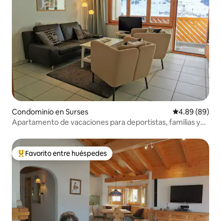
Condominio en Surses
Calificación p
4.89 (89)
Apartamento de vacaciones para deportistas, familias y
sibaritas
Favorito entre huéspedes
De los mejores en Favorito entre huéspedes