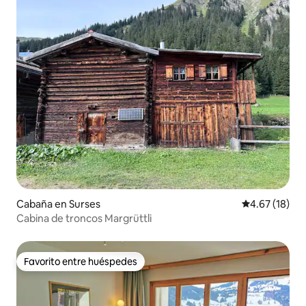
Cabaña en Surses
Calificación 
4.67 (18)
Cabina de troncos Margrüttli
Favorito entre huéspedes
Favorito entre huéspedes