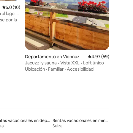
iones
Calificación promedio: 5.0 de 5; 10 evaluaciones
5.0 (10)
 al lago y
e por la
Departamento en Vionnaz
Calificación promedio:
4.97 (59)
Jacuzzi y sauna • Vista XXL • Loft único
Ubicación
·
Familiar
·
Accesibilidad
Rentas vacacionales en departamentos con cama de altura accesible
Rentas vacacionales en minicasas
za
Suiza