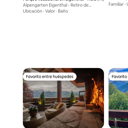
Familiar
·
Alpengarten Eigenthal - Retiro de
bienestar privado
Ubicación
·
Valor
·
Baño
Favorito entre huéspedes
Favorito
Favorito entre huéspedes
Favorito