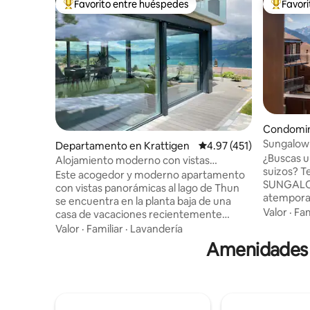
Favorito entre huéspedes
Favor
De los mejores en Favorito entre huéspedes
De los m
Condomin
Sungalow 
Departamento en Krattigen
Calificación promedio: 
4.97 (451)
vintage-c
¿Buscas u
Alojamiento moderno con vistas
suizos? T
panorámicas al lago de Thun
Este acogedor y moderno apartamento
SUNGALOW
con vistas panorámicas al lago de Thun
atemporal
se encuentra en la planta baja de una
moderna. Recién renovado en 202
Valor
·
Fam
casa de vacaciones recientemente
disfruta 
renovada. Se encuentra en una zona
Valor
·
Familiar
·
Lavandería
totalment
tranquila del pueblo y es el punto de
Amenidades p
espacios 
partida para excursiones a montañas y
con vistas
lagos. Ideal para 4 personas. Terraza con
Eiger, Mönch y
vistas al lago y 2 tumbonas, gran zona de
metros de
barbacoa con 1 caja de madera Incl. mapa
Interlake
panorámico (varios descuentos) En los