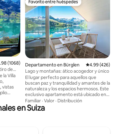
Favorito entre huéspedes
Favorit
re huéspedes
Favorito entre huéspedes
Favorit
ndaz
Estudio e
El estudi
las afuer
esquí Ha
naturalez
construi
Valor
·
Ub
completa
cama ple
único, co
iones
Ródano d
ificación promedio: 4.98 de 5; 1068 evaluaciones
.98 (1068)
los ojos. 
Departamento en Bürglen
Calificación promedio: 
4.99 (426)
encantar
tiro de
Lago y montañas: ático acogedor y único
la calefa
 la Villa
El lugar perfecto para aquellos que
verano, l
o,
buscan paz y tranquilidad y amantes de la
invitará 
 vistas
naturaleza y los espacios hermosos. Este
valle o c
plio
exclusivo apartamento está ubicado en
lón
el último piso de una casa de campo
Familiar
·
Valor
·
Distribución
año (toda
ales en Suiza
independiente completamente
pedes, se
renovada. Senderismo o esquí... compras
vado
o turismo en Lucerna o Interlaken... o
 abajo
simplemente disfrutar del lago en sus
artida).
colores brillantes. Rodeado de