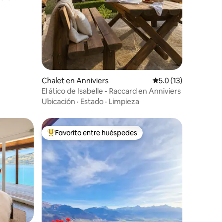
rheide |
Chalet en Anniviers
Calificación promedi
5.0 (13)
El ático de Isabelle - Raccard en Anniviers
Ubicación
·
Estado
·
Limpieza
Favorito entre huéspedes
De los mejores en Favorito entre huéspedes