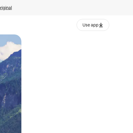
riginal
Use app
ien tocando y deslizando la pantalla.