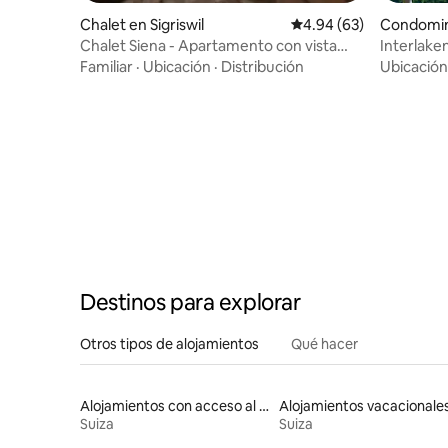
Chalet en Sigriswil
Calificación promedio:
4.94 (63)
Condomin
Chalet Siena - Apartamento con vista
Interlake
panorámica
lago_Pan
Familiar
·
Ubicación
·
Distribución
Ubicación
Destinos para explorar
Otros tipos de alojamientos
Qué hacer
Alojamientos con acceso al lago
Alojamientos vacacionale
Suiza
Suiza