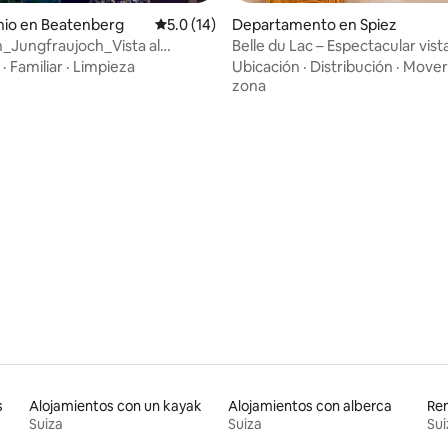
 4.94 de 5; 63 evaluaciones
io en Beatenberg
Calificación promedio: 5.0 de 5; 14 evaluac
5.0 (14)
Departamento en Spiez
n_Jungfraujoch_Vista al
Belle du Lac – Espectacular vista
orama_Familia
a la bahía
·
Familiar
·
Limpieza
Ubicación
·
Distribución
·
Movers
zona
s
Alojamientos con un kayak
Alojamientos con alberca
Suiza
Suiza
Sui