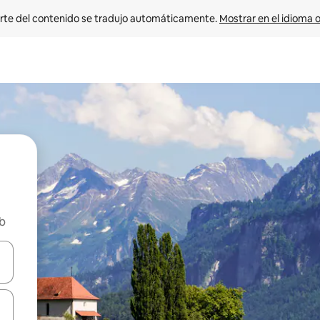
rte del contenido se tradujo automáticamente. 
Mostrar en el idioma o
nb
vegar usando las teclas de las flechas hacia arriba y hacia abajo, o b