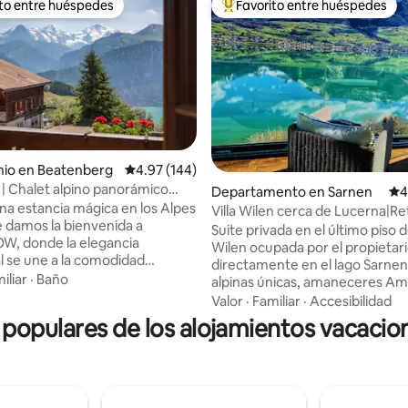
ito entre huéspedes
Favorito entre huéspedes
ejores en Favorito entre huéspedes
De los mejores en Favorito ent
io en Beatenberg
Calificación promedio: 4.97 de 5; 144 evaluac
4.97 (144)
| Chalet alpino panorámico
4.97 de 5; 451 evaluaciones
Departamento en Sarnen
Cal
4
hic
na estancia mágica en los Alpes
Villa Wilen cerca de Lucerna|Re
e damos la bienvenida a
lujo frente al lago
Suite privada en el último piso de
, donde la elegancia
Wilen ocupada por el propietari
 se une a la comodidad
directamente en el lago Sarnen,
4,
iliar
·
Baño
alpinas únicas, amaneceres Am
de una cocina gourmet
dormitorio con cine en casa, sa
Valor
·
Familiar
·
Accesibilidad
e equipada, elegantes
panorámico, cocina grande y b
opulares de los alojamientos vacacion
de estar y un balcón envolvente
el área privada). Para 3–5 hués
 al lago Thun y las montañas
proporciona un dormitorio pri
 Jungfrau. Situado a 10
adicional con baño un piso más
 la parada de autobús a
(acceso al ascensor - área comp
n y la estación de Beatenberg.
Acceso al lago y al jardín, SUP,