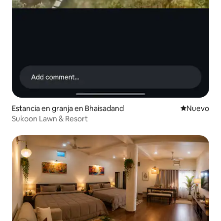
Estancia en granja en Bhaisadand
Nuevo aloj
Nuevo
Sukoon Lawn & Resort