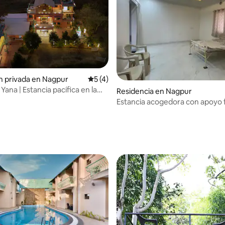
n privada en Nagpur
Calificación promedio: 5 de 5; 4 evaluac
5 (4)
Yana | Estancia pacífica en la
Residencia en Nagpur
a
Estancia acogedora con apoyo f
comodidades.
dio: 5 de 5; 3 evaluaciones