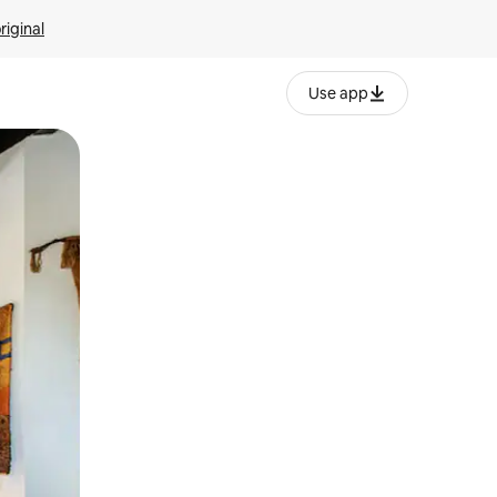
riginal
Use app
ien tocando y deslizando la pantalla.