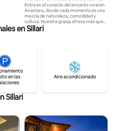
nch.
Entra en el corazón del encanto rural en
Anantara, donde cada momento es una
mezcla de naturaleza, comodidad y
cultura. Nuestra granja ofrece más que
es en Sillari
una estancia, es una experiencia.
Saborea la auténtica comida rústica de la
aldea preparada con amor y recetas
tradicionales, emprende emocionantes
safaris de tigres a través de santuarios de
vida silvestre cercanos y relájate en
nuestro acogedor refugio rural rodeado
de paisajes serenos. Descubre lo salvaje,
ionamiento
prueba la tradición y quédate en la
ito en las
Aire acondicionado
simplicidad conmovedora.
alaciones
Sillari