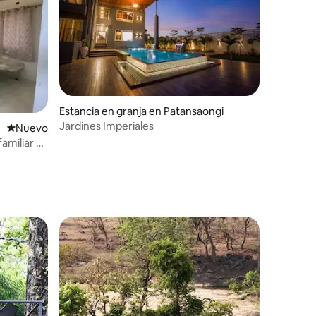
iones
Estancia en granja en Patansaongi
Jardines Imperiales
Nuevo alojamiento
Nuevo
amiliar y