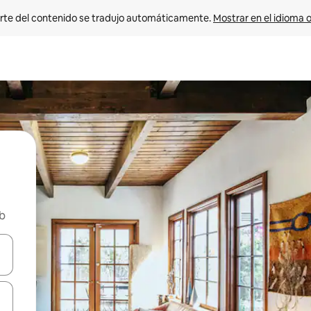
rte del contenido se tradujo automáticamente. 
Mostrar en el idioma o
nb
vegar usando las teclas de las flechas hacia arriba y hacia abajo, o b