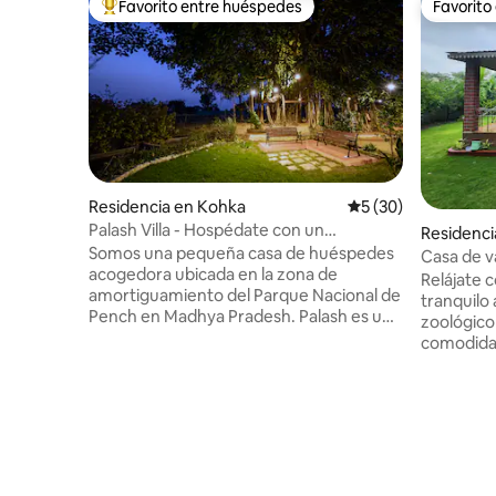
Favorito entre huéspedes
Favorito
De los mejores en Favorito entre huéspedes
Favorito
Residencia en Kohka
Calificación promed
5 (30)
Palash Villa - Hospédate con un
Residenci
naturalista
Somos una pequeña casa de huéspedes
Casa de 
acogedora ubicada en la zona de
Relájate c
amortiguamiento del Parque Nacional de
tranquilo
Pench en Madhya Pradesh. Palash es una
zoológico
casa de campo que tiene 3 dormitorios
comodida
que ofrecemos a los huéspedes. La
cerrada. 
propiedad se encuentra a 4 km de la
en el barr
puerta de Khursapar y a 12 km de Touria.
Catering/
Tenemos varias zonas comunes que
organizac
puedes utilizar para relajarte. La
cargo adic
propiedad cuenta con un cocinero a
Exuberan
tiempo completo y 2 empleados de
y muchos 