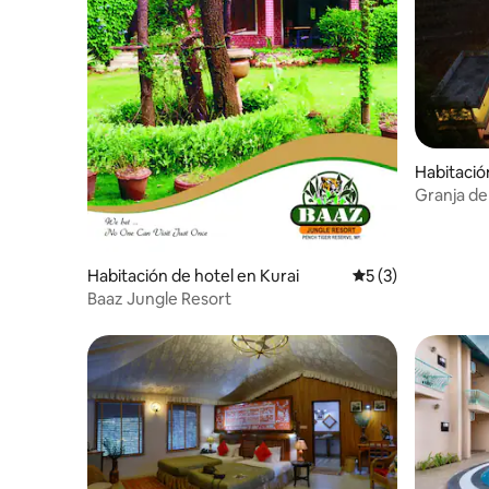
Habitació
Granja de 
naturalez
Habitación de hotel en Kurai
Calificación prome
5 (3)
Baaz Jungle Resort