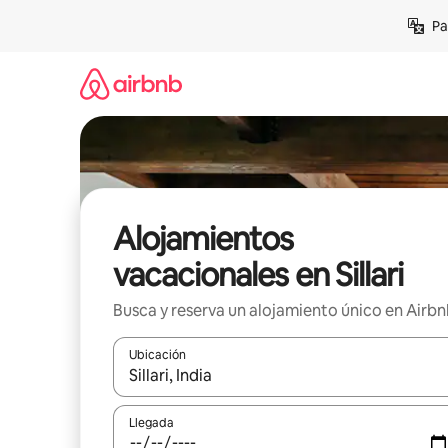
Ir
Pa
al
contenido
Alojamientos
vacacionales en Sillari
Busca y reserva un alojamiento único en Airb
Ubicación
Cuando los resultados estén disponibles, podrás na
Llegada