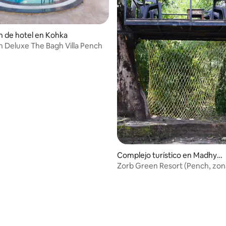
n de hotel en Kohka
n Deluxe The Bagh Villa Pench
Complejo turístico en Madhya
Pradesh
Zorb Green Resort (Pench, zon
amortiguamiento)