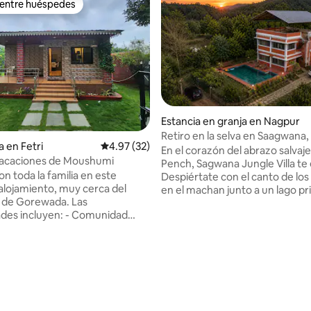
 entre huéspedes
 entre huéspedes
Estancia en granja en Nagpur
io: 5 de 5; 30 evaluaciones
Retiro en la selva en Saagwana
a en Fetri
Calificación promedio: 4.97 de 5; 32 evaluac
4.97 (32)
Nacional de Pench
En el corazón del abrazo salvaj
vacaciones de Moushumi
Pench, Sagwana Jungle Villa te
on toda la familia en este
Despiértate con el canto de los
 alojamiento, muy cerca del
en el machan junto a un lago pr
 de Gorewada. Las
donde la niebla baila al amanec
des incluyen: - Comunidad
en tu piscina, comparte fiestas
- Cuidador dedicado las 24 horas
barbacoa ahumada y reúnete ju
io de servicio. -
hoguera bajo cielos estrellados
cocinero a petición y
por senderos forestales, sabor
ión de fiestas bajo pedido (con
comidas frescas de granja y dej
ional, notifica con antelación). -
susurros de la selva te adorme
te césped verde con columpio
serenidad. Aquí, el lujo y la nat
árboles. - Reflectores LED en la
encuentran, creando recuerdo