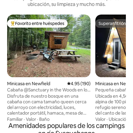
ubicación, su limpieza y mucho más.
Favorito entre huéspedes
Superanfitrión
De los mejores en Favorito entre huéspedes
Superanfitrión
Minicasa en Newfield
Calificación promedio: 4.95 de 5
4.95 (190)
Minicasa en Newf
Cabaña @Sanctuary in the Woods en los
Pequeña cabaña al
Finger Lakes
privado, jacuzzi, c
Disfruta de nuestro bosque en una
Ubicada en 4,56 a
acondicionado, Wi
cabaña con cama tamaño queen cerca
alpina de 100 pies
del arroyo con electricidad, luces,
refugio sereno. Di
calentador portátil, hamaca, mesa de
del canto de las ave
picnic, chimenea con parrilla, barbacoay
mientras despiert
Familiar
·
Valor
·
Baño
Valor
·
Ubicación
·
sillas. A poca distancia a pie cuesta
Amenidades populares de los campings
vistas al estanque
arriba, 2 regaderas privadas al aire libre
con comodidades