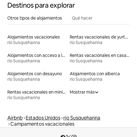
Destinos para explorar
Otros tipos de alojamientos
Qué hacer
Alojamientos vacacionales
Rentas vacacionales de yurtas
río Susquehanna
río Susquehanna
Alojamientos con acceso a las pistas de esquí
Rentas vacacionales en casas de huéspedes
río Susquehanna
río Susquehanna
Alojamientos con desayuno
Alojamientos con alberca
río Susquehanna
río Susquehanna
Rentas vacacionales en minicasas
Mostrar más
río Susquehanna
Airbnb
Estados Unidos
río Susquehanna
Campamentos vacacionales