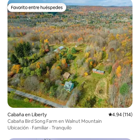
Favorito entre huéspedes
Favorito entre huéspedes
Cabaña en Liberty
Calificación p
4.94 (114)
Cabaña Bird Song Farm en Walnut Mountain
Ubicación
·
Familiar
·
Tranquilo