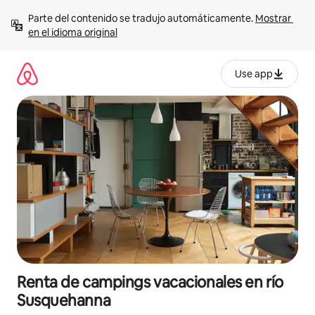
Ir
Parte del contenido se tradujo automáticamente. 
Mostrar 
al
en el idioma original
contenido
Use app
Renta de campings vacacionales en río
Susquehanna