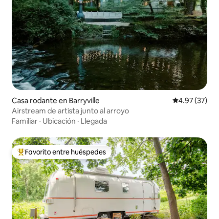
Casa rodante en Barryville
Calificación 
4.97 (37)
Airstream de artista junto al arroyo
Familiar
·
Ubicación
·
Llegada
Favorito entre huéspedes
De los mejores en Favorito entre huéspedes