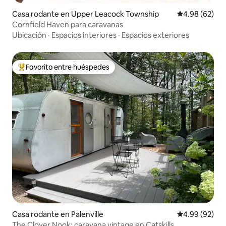
Casa rodante en Upper Leacock Township
Calificación p
4.98 (62)
Cornfield Haven para caravanas
Ubicación
·
Espacios interiores
·
Espacios exteriores
Favorito entre huéspedes
De los mejores en Favorito entre huéspedes
Casa rodante en Palenville
Calificación p
4.99 (92)
The Clover Nook: caravana vintage en Catskills