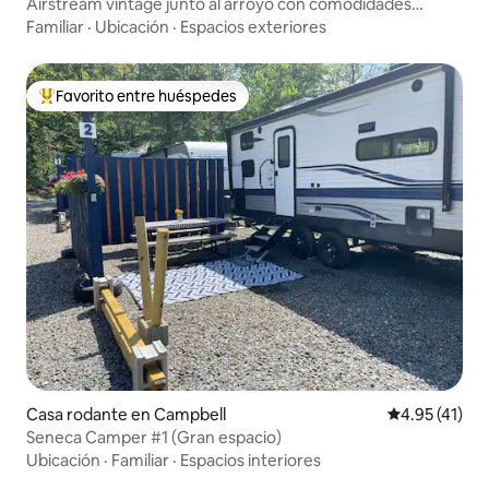
Airstream vintage junto al arroyo con comodidades
modernas y aire acondicionado
Familiar
·
Ubicación
·
Espacios exteriores
Favorito entre huéspedes
De los mejores en Favorito entre huéspedes
Casa rodante en Campbell
Calificación 
4.95 (41)
Seneca Camper #1 (Gran espacio)
Ubicación
·
Familiar
·
Espacios interiores