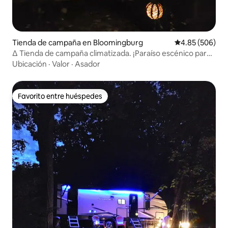
Tienda de campaña en Bloomingburg
Calificación pr
4.85 (506)
Δ Tienda de campaña climatizada. ¡Paraíso escénico para
senderismo!
Ubicación
·
Valor
·
Asador
Favorito entre huéspedes
Favorito entre huéspedes