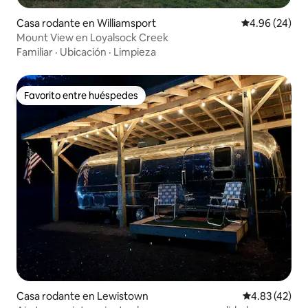
Casa rodante en Williamsport
Calificación p
4.96 (24)
Mount View en Loyalsock Creek
Familiar
·
Ubicación
·
Limpieza
Favorito entre huéspedes
Favorito entre huéspedes
Casa rodante en Lewistown
Calificación 
4.83 (42)