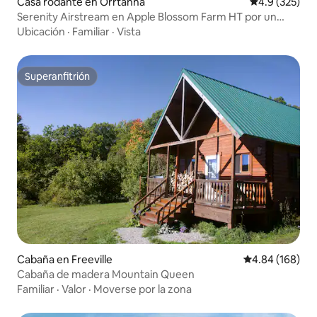
Casa rodante en Orrtanna
Calificación 
4.9 (325)
Serenity Airstream en Apple Blossom Farm HT por un
suplemento
Ubicación
·
Familiar
·
Vista
Superanfitrión
Superanfitrión
Cabaña en Freeville
Calificación pr
4.84 (168)
Cabaña de madera Mountain Queen
Familiar
·
Valor
·
Moverse por la zona