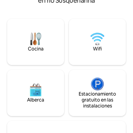
en río Susquehanna
con agua caliente a pedido y un inodoro
calefacción/aire a
portátil. Agua de pozo del fregadero y
WiFi, una combina
del grifo. No puede entrar leña en b/c de
rústico y comodi
especies invasoras, por lo que
Explora el estanq
vendemos paquetes en el porche.
remos, prueba a p
Estaciona junto a la cabaña. Cerca de
alrededor de la c
Ithaca, Watkins Glen, parques estatales:
historias y cancion
Treman, Buttermilk, Taughannock &
estrellado. Descu
Watkins Glen y 60 bodegas/cervecerías
tranquila que comb
Cocina
Wifi
alrededor de los lagos Seneca y Cayuga.
naturaleza con el 
Estacionamiento
Alberca
gratuito en las
instalaciones