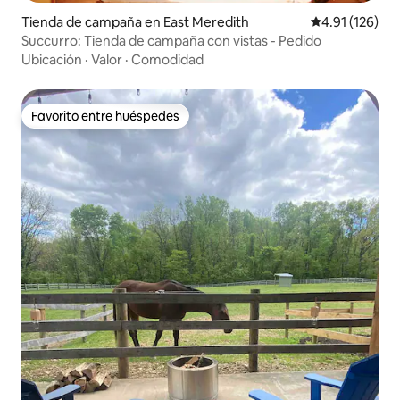
Tienda de campaña en East Meredith
Calificación p
4.91 (126)
Succurro: Tienda de campaña con vistas - Pedido
Ubicación
·
Valor
·
Comodidad
Favorito entre huéspedes
Favorito entre huéspedes