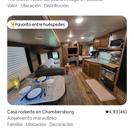
Valor
·
Ubicación
·
Distribución
Favorito entre huéspedes
De los mejores en Favorito entre huéspedes
Casa rodante en Chambersburg
Calificación 
4.93 (46)
Alojamiento maravilloso
Familiar
·
Ubicación
·
Decoración