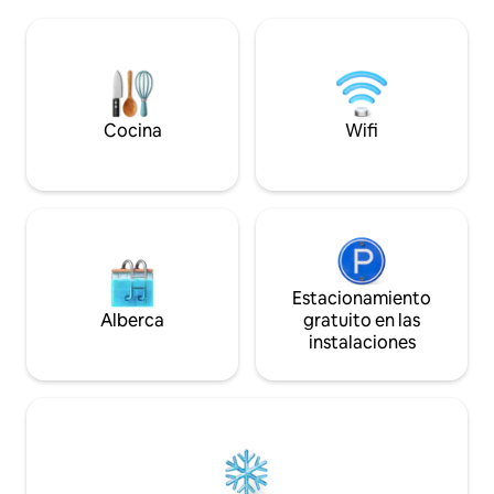
cama doble con litera individual adjunta
un suave resplandor
(3 plazas). Nota: Trae tu propia ropa de
de planta abierta, 
cama (se proporcionan almohadas y
en un festín para 
mantas, pero los huéspedes deberán
solo por un vino y 
traer fundas de almohadas, fundas
océano de primer
nórdicas, sábanas ajustables y toallas, a
extensa cubierta 
menos que se acuerde previamente con
Cocina
Wifi
el anfitrión por un cargo adicional).
Estacionamiento
Alberca
gratuito en las
instalaciones