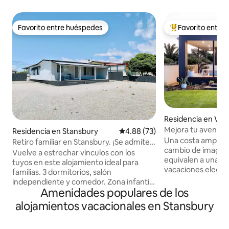
Favorito entre huéspedes
Favorito entre
Favorito entre huéspedes
De los mejores en
Residencia en Woo
Mejora tu aventur
Residencia en Stansbury
Calificación promedio: 4.88 de 
4.88 (73)
toque moderno
Una costa amplia 
Retiro familiar en Stansbury. ¡Se admiten
cambio de imagen 
mascotas!
Vuelve a estrechar vínculos con los
equivalen a una ca
tuyos en este alojamiento ideal para
vacaciones elegan
familias. 3 dormitorios, salón
es, y su sofisticaci
independiente y comedor. Zona infantil
Costa de piedra ca
Amenidades populares de los
para jugar y mucho espacio en el patio.
explanada que se 
Dormitorio principal: cama tamaño
alojamientos vacacionales en Stansbury
rápidamente en tu
queen; segundo dormitorio: dos literas
escapada... A medida que el amanecer
individuales (4 plazas); tercer dormitorio:
llena su pared de cr