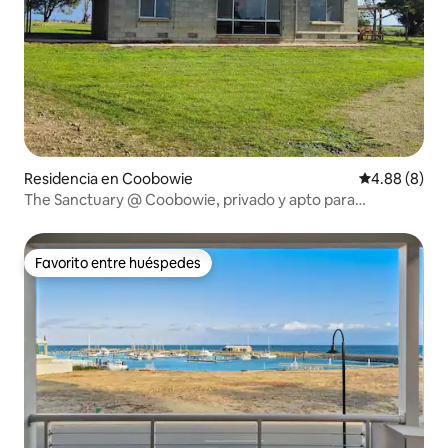
Residencia en Coobowie
Calificación
4.88 (8)
The Sanctuary @ Coobowie, privado y apto para
mascotas
Favorito entre huéspedes
Favorito entre huéspedes