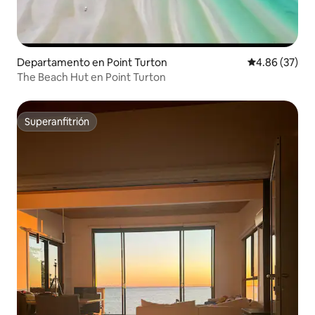
Departamento en Point Turton
Calificación p
4.86 (37)
The Beach Hut en Point Turton
Superanfitrión
Superanfitrión