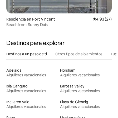
Residencia en Port Vincent
Calificación 
4.93 (27)
Beachfront Sunny Dais
Destinos para explorar
Destinos a un paso de ti
Otros tipos de alojamientos
Lug
Adelaida
Horsham
Alquileres vacacionales
Alquileres vacacionales
Isla Canguro
Barossa Valley
Alquileres vacacionales
Alquileres vacacionales
McLaren Vale
Playa de Glenelg
Alquileres vacacionales
Alquileres vacacionales
Robe
Mostrar más