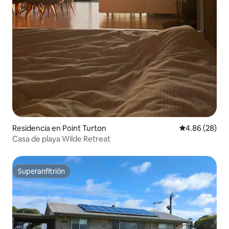
Residencia en Point Turton
Calificación p
4.86 (28)
Casa de playa Wilde Retreat
Superanfitrión
Superanfitrión