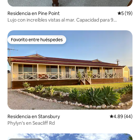
Residencia en Pine Point
Calificaci
5 (19)
Lujo con increíbles vistas al mar. Capacidad para 9
personas -Linen inc
Favorito entre huéspedes
Favorito entre huéspedes
Residencia en Stansbury
Calificación p
4.89 (44)
Phylyn's en Seacliff Rd