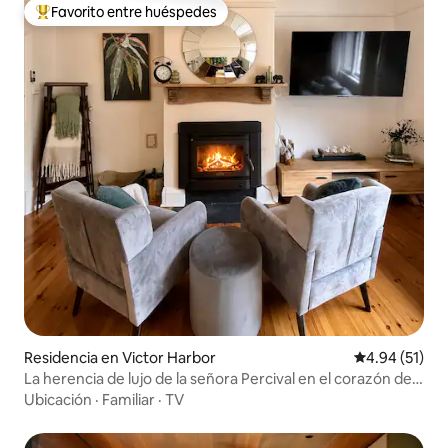
Favorito entre huéspedes
De los mejores en Favorito entre huéspedes
Residencia en Victor Harbor
Calificación 
4.94 (51)
La herencia de lujo de la señora Percival en el corazón de
Víctor
Ubicación
·
Familiar
·
TV