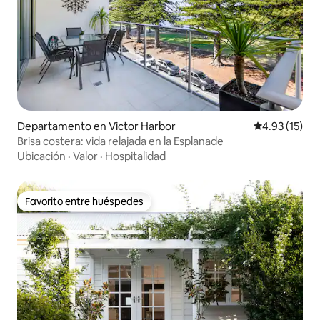
Departamento en Victor Harbor
Calificación 
4.93 (15)
Brisa costera: vida relajada en la Esplanade
Ubicación
·
Valor
·
Hospitalidad
Favorito entre huéspedes
Favorito entre huéspedes