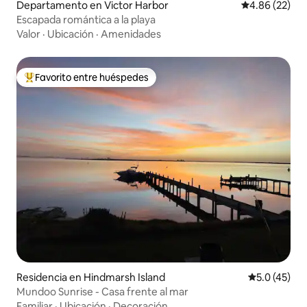
Departamento en Victor Harbor
Calificación p
4.86 (22)
Escapada romántica a la playa
Valor
·
Ubicación
·
Amenidades
Favorito entre huéspedes
De los mejores en Favorito entre huéspedes
Residencia en Hindmarsh Island
Calificación
5.0 (45)
Mundoo Sunrise - Casa frente al mar
Familiar
·
Ubicación
·
Decoración