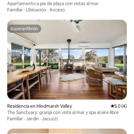
Apartamento a pie de playa con vistas al mar
Familiar
·
Ubicación
·
Acceso
Superanfitrión
Superanfitrión
Residencia en Hindmarsh Valley
Calificació
5.0 (4)
The Sanctuary: granja con vista al mar y spa al aire libre
Familiar
·
Jardín
·
Jacuzzi