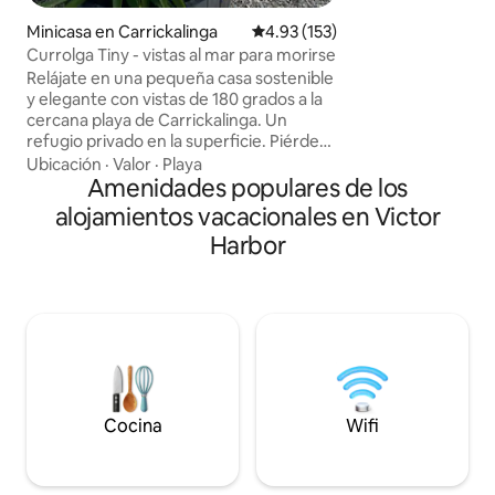
queen, vistas esp
Minicasa en Carrickalinga
Calificación promedio: 4.93 de 5
4.93 (153)
propia terraza o e
Currolga Tiny - vistas al mar para morirse
cómodamente en el
Relájate en una pequeña casa sostenible
numerosas bodega
y elegante con vistas de 180 grados a la
restaurantes. Un 
cercana playa de Carrickalinga. Un
para relajarse y dis
refugio privado en la superficie. Piérdete
vistas después de 
en las puestas de sol diarias, las
o aventuras en la
Ubicación
·
Valor
·
Playa
impresionantes nubes de tormenta y las
Amenidades populares de los
península de Fleur
amplias vistas a Rapid Head y al Golfo
alojamientos vacacionales en Victor
Disfruta de la observación de estrellas
Harbor
desde las ventanas o la terraza.
Carrickalinga es una comunidad
internacional del cielo oscuro oficial El
interior de la pequeña es comodidad
total. Una cama tamaño queen, aire
acondicionado, TV y romántica
chimenea interior para noches más frías.
Cocina pequeña. Luces de café en la
terraza y fogata
Cocina
Wifi