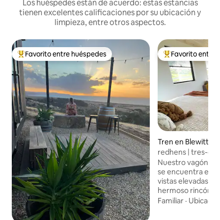
Los huéspedes están de acuerdo: estas estancias
tienen excelentes calificaciones por su ubicación y
limpieza, entre otros aspectos.
Favorito entre huéspedes
Favorito entre
De los mejores en Favorito entre huéspedes
De los mejores en
Tren en Blewitt Sp
redhens | tres-ci
Nuestro vagón Re
se encuentra entr
vistas elevadas so
hermoso rincón de 
McLaren Vale. Cad
Familiar
·
Ubicació
conductor y tres-
cocinas bien equi