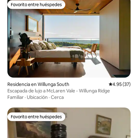
Favorito entre huéspedes
Favorito entre huéspedes
Residencia en Willunga South
Calificación 
4.95 (37)
Escapada de lujo a McLaren Vale - Willunga Ridge
Familiar
·
Ubicación
·
Cerca
Favorito entre huéspedes
Favorito entre huéspedes