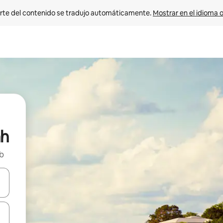
rte del contenido se tradujo automáticamente. 
Mostrar en el idioma o
ah
nb
vegar usando las teclas de las flechas hacia arriba y hacia abajo, o b