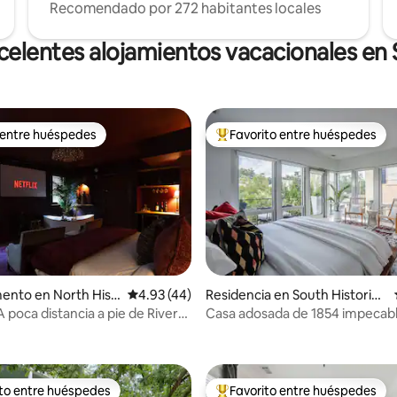
Recomendado por 272 habitantes locales
celentes alojamientos vacacionales en
 entre huéspedes
Favorito entre huéspedes
 entre huéspedes
De los mejores en Favorito ent
 4.92 de 5; 13 evaluaciones
ento en North Hist
Calificación promedio: 4.93 de 5; 44 evaluac
4.93 (44)
Residencia en South Historic
ct
District
A poca distancia a pie de River
Casa adosada de 1854 impeca
ama king |
renovada | Patio
ito entre huéspedes
Favorito entre huéspedes