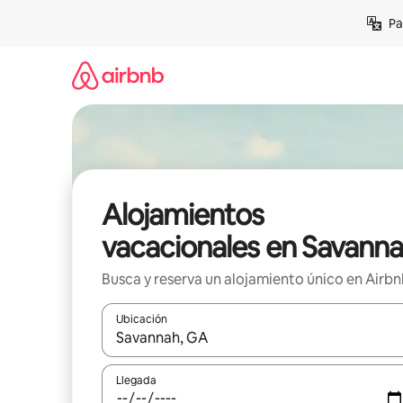
Ir
Pa
al
contenido
Alojamientos
vacacionales en Savann
Busca y reserva un alojamiento único en Airb
Ubicación
Cuando los resultados estén disponibles, podrás na
Llegada