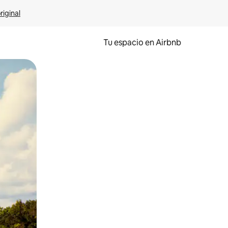
riginal
Tu espacio en Airbnb
ien tocando y deslizando la pantalla.