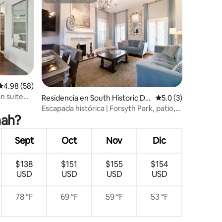
re huéspedes
Superanfitrión
iones
Calificación promedio: 4.98 de 5; 58 evaluaciones
4.98 (58)
n suite
Residencia en South Historic Dis
Calificación promed
5.0 (3)
la ciudad
trict
Escapada histórica | Forsyth Park, patio,
nah?
estacionamiento
Sept
Oct
Nov
Dic
$138
$151
$155
$154
USD
USD
USD
USD
78 °F
69 °F
59 °F
53 °F