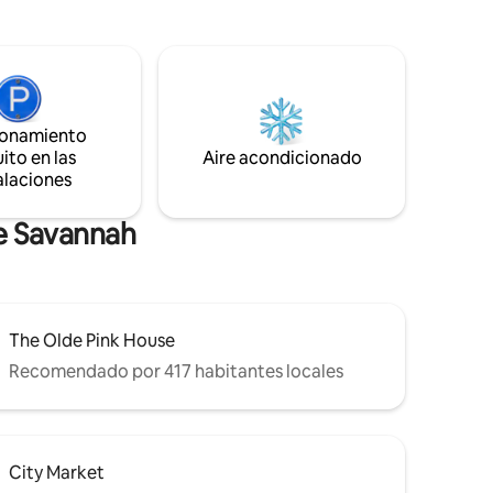
jestuoso
encantadoras calles de la ciudad. ¡Tu
doquines
estancia en The Violet Villa promete una
arás
mezcla perfecta de comodidad y
aurantes. SVR-01588
elegancia, por lo que es un hogar
inolvidable lejos de casa! SVR #02571
ionamiento
ito en las
Aire acondicionado
alaciones
de Savannah
The Olde Pink House
Recomendado por 417 habitantes locales
City Market