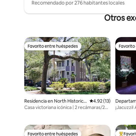
Recomendado por 276 habitantes locales
Otros ex
Favorito entre huéspedes
Favorito
Favorito entre huéspedes
Favorito
Residencia en North Historic
Calificación promedio:
4.92 (13)
Departam
District
oric Distri
Casa victoriana icónica | 2 recámaras/2
¡Jacuzzi! 
baños | Patio | Estacionamiento
Street | C
Favorito entre huéspedes
Favor