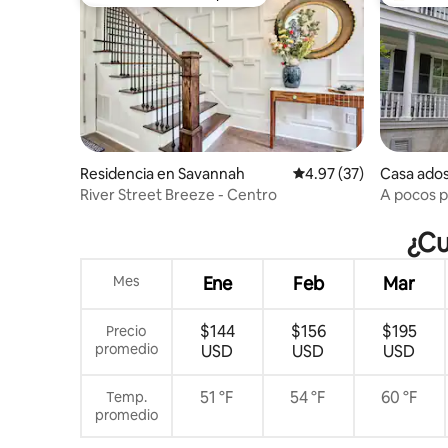
Favorito entre huéspedes
De los m
Residencia en Savannah
Calificación promedio:
4.97 (37)
Casa ados
c District
River Street Breeze - Centro
A pocos p
centro de
¿Cu
Mes
Ene
Feb
Mar
$144
$156
$195
Precio
promedio
USD
USD
USD
51 °F
54 °F
60 °F
Temp.
promedio