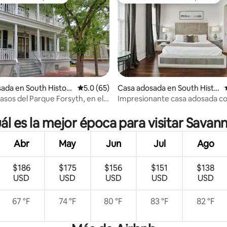
ejores en Favorito entre huéspedes
De los mejores en Favorito ent
 4.97 de 5; 37 evaluaciones
ada en South Histori
Calificación promedio: 5.0 de 5; 65 evaluac
5.0 (65)
Casa adosada en South Histo
ric District
asos del Parque Forsyth, en el
Impresionante casa adosada co
 Savannah, de primer nivel
principal doble en el centro de 
ál es la mejor época para visitar Savan
Abr
May
Jun
Jul
Ago
$186
$175
$156
$151
$138
USD
USD
USD
USD
USD
67 °F
74 °F
80 °F
83 °F
82 °F