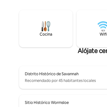
Street en un sentido, las tiendas de
incluye u
Broughton Street en el otro, y
garaje cer
restaurantes dignos de una estrella
meticulo
Michelin en el medio. En la parte trasera:
comodida
una sauna, una tina de inmersión fría y la
estancia 
mejor parte de tu mañana. Amado como
un hogar, porque lo es. Bosch Huis
Cocina
Wifi
comenzó como un sueño. Los
huéspedes como tú lo hacen realidad.
Toca el corazón, consulta mi perfil de
anfitrión o haz tu reservación.
Alójate ce
Distrito Histórico de Savannah
Recomendado por 45 habitantes locales
Sitio Histórico Wormsloe