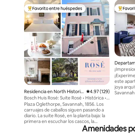
Favorito entre huéspedes
Favor
De los mejores en Favorito entre huéspedes
De los m
Departam
toric Distr
¡Impresion
de 1857!
¡Experim
este apar
joya arqui
Residencia en North Historic
Calificación promedio: 
4.97 (129)
Savannah 
District
Bosch Huis Rosé: Suite Rosé • Histórica •
espacioso 
Estacionamiento
Plaza Oglethorpe, Savannah, 1856. Los
baño comb
carruajes de caballos siguen pasando a
comodida
diario. La suite Rosé, en la planta baja: la
cocina to
primera en escuchar los cascos, la
en la bar
Amenidades pop
primera en salir a la sabana, en primera
amplia sal
fila en la plaza. Olvídate del auto: River
rápido y l