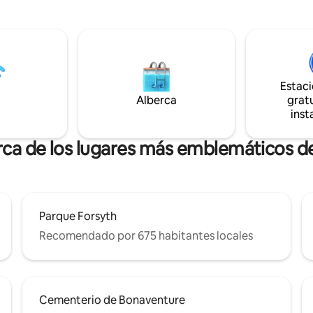
n pase de aparcamiento para un
centro. Corre a lo largo del ma
cano. ¡Esta joya,
río Savannah y pasea por los a
samente diseñada con
de River Street, donde encontr
des modernas, ofrece una
cafeterías y rest
excepcional en el corazón del
centro histórico! SVR-02994
Estac
Alberca
gratu
inst
rca de los lugares más emblemáticos 
Parque Forsyth
Recomendado por 675 habitantes locales
Cementerio de Bonaventure