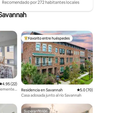
Recomendado por 272 habitantes locales
 Savannah
Favorito entre huéspedes
re huéspedes
De los mejores en Favorito entre huéspedes
iones
Calificación promedio: 4.95 de 5; 22 evaluaciones
4.95 (22)
blemente
Residencia en Savannah
Calificación promedi
5.0 (70)
Casa adosada junto al río Savannah
Superanfitrión