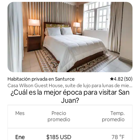
Habitación privada en Santurce
Calificación p
4.82 (50)
Casa Wilson Guest House, suite de lujo para lunas de miel |
¿Cuál es la mejor época para visitar San
Habitación 15
Juan?
Mes
Precio
Temp.
promedio
promedio
Ene
$185 USD
78 °F