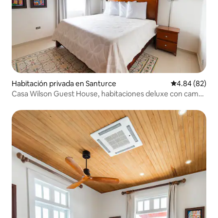
Habitación privada en Santurce
Calificación p
4.84 (82)
Casa Wilson Guest House, habitaciones deluxe con cama
tamaño king | Segundo piso | Terraza