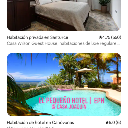
Habitación privada en Santurce
Calificación p
4.75 (550)
Casa Wilson Guest House, habitaciones deluxe regulares |
Camas tamaño queen
Habitación de hotel en Canóvanas
Calificació
5.0 (6)