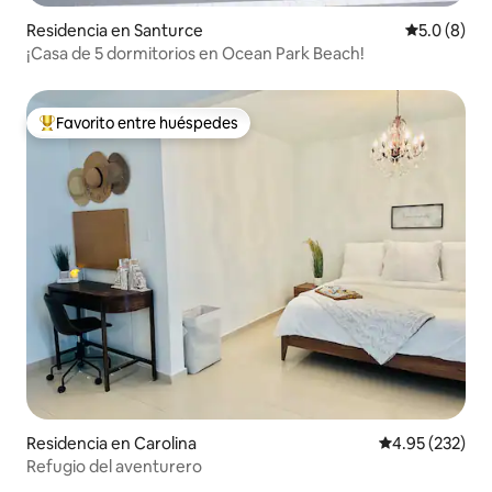
Residencia en Santurce
Calificació
5.0 (8)
¡Casa de 5 dormitorios en Ocean Park Beach!
Favorito entre huéspedes
De los mejores en Favorito entre huéspedes
Residencia en Carolina
Calificación pr
4.95 (232)
Refugio del aventurero