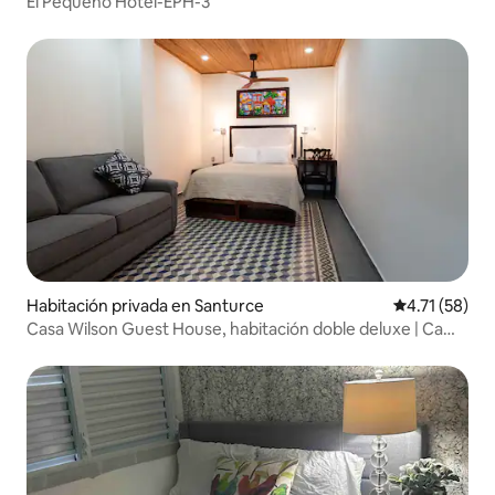
El Pequeño Hotel-EPH-3
Habitación privada en Santurce
Calificación 
4.71 (58)
Casa Wilson Guest House, habitación doble deluxe | Cama
tamaño queen y sofá cama