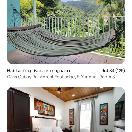
Habitación privada en naguabo
Calificación p
4.84 (125)
Casa Cubuy Rainforest EcoLodge, El Yunque- Room 8