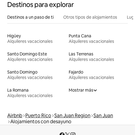
Destinos para explorar
Destinos a un paso de ti
Otros tipos de alojamientos
Lug
Higüey
Punta Cana
Alquileres vacacionales
Alquileres vacacionales
Santo Domingo Este
Las Terrenas
Alquileres vacacionales
Alquileres vacacionales
Santo Domingo
Fajardo
Alquileres vacacionales
Alquileres vacacionales
La Romana
Mostrar más
Alquileres vacacionales
Airbnb
Puerto Rico
San Juan Region
San Juan
Alojamientos con desayuno