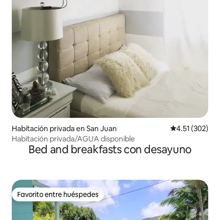
Habitación privada en San Juan
Calificación p
4.51 (302)
Habitación privada/AGUA disponible
Bed and breakfasts con desayuno
Favorito entre huéspedes
Favorito entre huéspedes