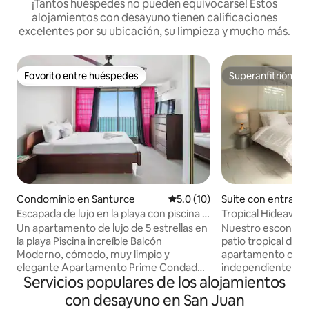
¡Tantos huéspedes no pueden equivocarse! Estos
alojamientos con desayuno tienen calificaciones
excelentes por su ubicación, su limpieza y mucho más.
Favorito entre huéspedes
Superanfitrión
Favorito entre huéspedes
Superanfitrión
Condominio en Santurce
Calificación promedio: 5.0 de 
5.0 (10)
Suite con entrada
iente en Carolina
Escapada de lujo en la playa con piscina y
Tropical Hideaway,
vista al mar Prime Condado
playa de Isla Verd
Un apartamento de lujo de 5 estrellas en
Nuestro escondite
la playa Piscina increíble Balcón
patio tropical de 
Moderno, cómodo, muy limpio y
apartamento com
elegante Apartamento Prime Condado
independiente y pr
Servicios populares de los alojamientos
San Juan se encuentra directamente en
un puente peatona
la playa justo en Ashford Ave Espacios
impresionante play
con desayuno en San Juan
720 pies cuadrados. Lavadora y secadora
maravillosos resta