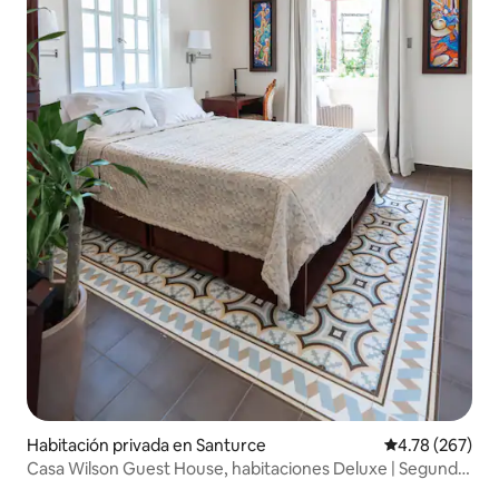
Habitación privada en Santurce
Calificación pr
4.78 (267)
Casa Wilson Guest House, habitaciones Deluxe | Segundo
piso | Terraza