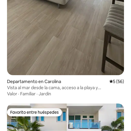
Departamento en Carolina
Calificaci
5 (56)
Vista al mar desde la cama, acceso a la playa y
estacionamiento gratuito
Valor
·
Familiar
·
Jardín
Favorito entre huéspedes
Favorito entre huéspedes