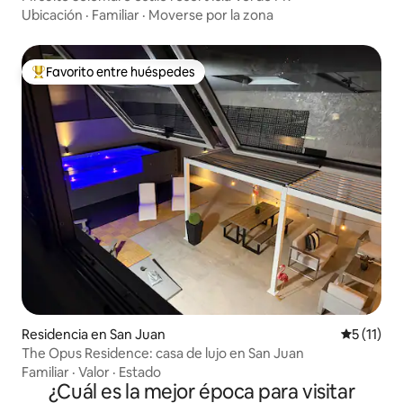
Ubicación
·
Familiar
·
Moverse por la zona
Favorito entre huéspedes
De los mejores en Favorito entre huéspedes
Residencia en San Juan
Calificaci
5 (11)
The Opus Residence: casa de lujo en San Juan
Familiar
·
Valor
·
Estado
¿Cuál es la mejor época para visitar