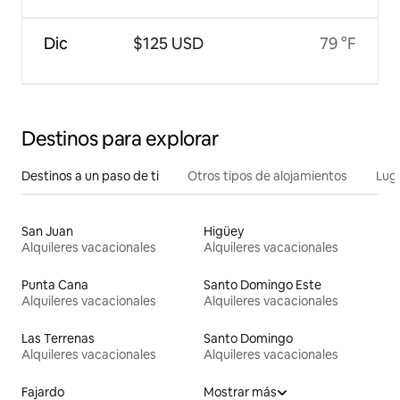
Dic
$125 USD
79 °F
Destinos para explorar
Destinos a un paso de ti
Otros tipos de alojamientos
Lug
San Juan
Higüey
Alquileres vacacionales
Alquileres vacacionales
Punta Cana
Santo Domingo Este
Alquileres vacacionales
Alquileres vacacionales
Las Terrenas
Santo Domingo
Alquileres vacacionales
Alquileres vacacionales
Fajardo
Mostrar más