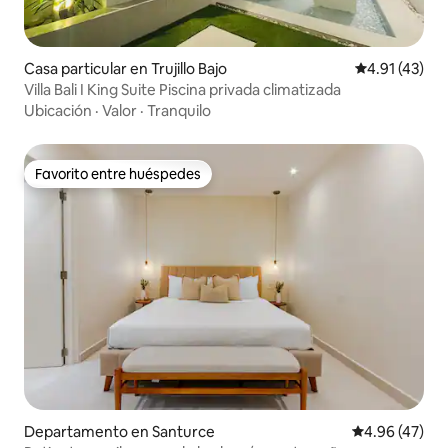
Casa particular en Trujillo Bajo
Calificación 
4.91 (43)
Villa Bali I King Suite Piscina privada climatizada
Ubicación
·
Valor
·
Tranquilo
Favorito entre huéspedes
Favorito entre huéspedes
Departamento en Santurce
Calificación 
4.96 (47)