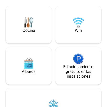
para 4 personas) 🍽 Comedor interior y
exterior para 4 personas con vistas 🚿
Ducha exterior (perfecta después de la
playa) 🌅 Impresionantes vistas al
amanecer desde una ubicación elevada
⚡ Wifi rápido, aire acondicionado, TV
inteligente y estacionamiento cerrado
Cocina
Wifi
🪑 Sillas de playa, refrigerador y toallas
de playa
Estacionamiento
Alberca
gratuito en las
instalaciones