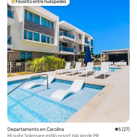
Favorito entre huéspedes
De los mejores en Favorito entre huéspedes
Departamento en Carolina
Calificaci
5 (27)
Mi suite Solemare estilo resort Isla Verde PR