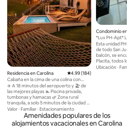
Condominio en Sa
*Lux PH-Apt* La me
lavadora/secadora,
Esta unidad PH tie
de todo San Juan 
balcón, se encuent
Placita, todos los 
vida nocturna está
Ubicación
·
Familia
La playa está a sol
Residencia en Carolina
Calificación promedio: 4.99 de 5
4.99 (184)
desde el aeropuert
Cabaña en la cima de una colina con
San Juan está a u
piscina y vistas – A 18 minutos del
✈️ A 18 minutos del aeropuerto y 🏖️ de
auto. La unidad tie
aeropuerto
las mejores playas 🏊 Piscina privada,
alta velocidad. y 2 televisores.
tumbonas y hamacas 🌿 Zona rural
Estacionamiento a
tranquila, a solo 5 minutos de la ciudad 🌴
mismo condominio
A 45 minutos del Bosque Nacional El
Valor
·
Familiar
·
Estacionamiento
control. El apart
Yunque y la playa de Luquillo 🏡 Cabaña
Amenidades populares de los
remodelado y equi
en la cima de una colina con vistas al mar
alojamientos vacacionales en Carolina
necesitas para ten
y las montañas 🛏 Cama tamaño queen
agradable.
+ cama abatible completa (capacidad