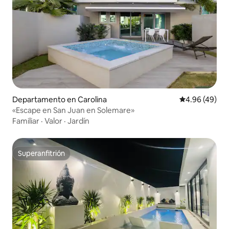
Departamento en Carolina
Calificación p
4.96 (49)
«Escape en San Juan en Solemare»
Familiar
·
Valor
·
Jardín
Superanfitrión
Superanfitrión