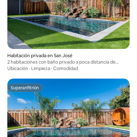
Habitación privada en San José
2 habitaciones con baño privado a poca distancia de
Santana Row
Ubicación
·
Limpieza
·
Comodidad
Superanfitrión
Superanfitrión