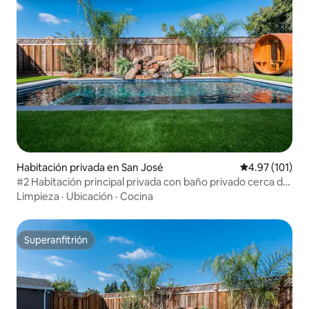
Habitación privada en San José
Calificación p
4.97 (101)
#2 Habitación principal privada con baño privado cerca de
Santana Row
Limpieza
·
Ubicación
·
Cocina
Superanfitrión
Superanfitrión