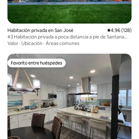
Habitación privada en San José
Calificación pr
4.96 (128)
#3 Habitación privada a poca distancia a pie de Santana
Row
Valor
·
Ubicación
·
Áreas comunes
Favorito entre huéspedes
Favorito entre huéspedes