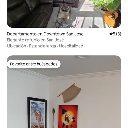
Departamento en Downtown San Jose
Calificac
5 (3)
Elegante refugio en San José
Ubicación
·
Estancia larga
·
Hospitalidad
Favorito entre huéspedes
Favorito entre huéspedes