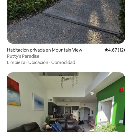
Habitación privada en Mountain View
Calificación 
4.67 (12)
Putty's Paradise
Limpieza
·
Ubicación
·
Comodidad