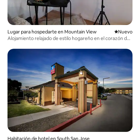
Lugar para hospedarte en Mountain View
Nuevo aloj
Nuevo
Alojamiento relajado de estilo hogareño en el corazón de
Silicon Valley
Habitación de hotel en South San Jose