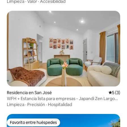
Row
Limpieza
·
Valor
·
Accesibilidad
Residencia en San José
Calificac
5 (3)
WFH + Estancia lista para empresas - Japandi Zen Largo
Plazo
Limpieza
·
Precisión
·
Hospitalidad
Favorito entre huéspedes
Favorito entre huéspedes