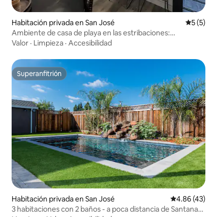
Habitación privada en San José
Calificac
5 (5)
Ambiente de casa de playa en las estribaciones:
habitación con vistas a la colina
Valor
·
Limpieza
·
Accesibilidad
Superanfitrión
Superanfitrión
Habitación privada en San José
Calificación 
4.86 (43)
3 habitaciones con 2 baños - a poca distancia de Santana