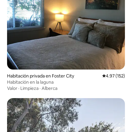
Habitación privada en Foster City
Calificación p
4.97 (152)
Habitación en la laguna
Valor
·
Limpieza
·
Alberca