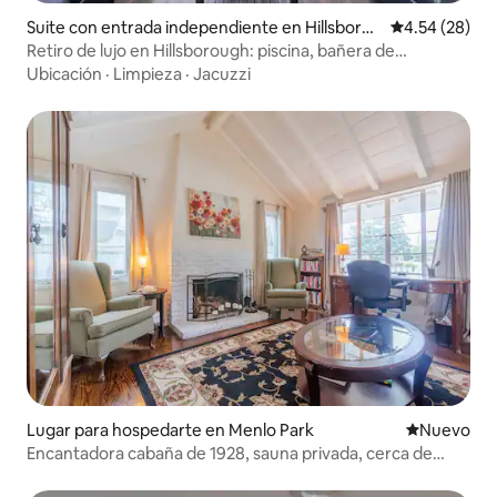
Suite con entrada independiente en Hillsborou
Calificación p
4.54 (28)
gh
Retiro de lujo en Hillsborough: piscina, bañera de
hidromasaje y vistas
Ubicación
·
Limpieza
·
Jacuzzi
Lugar para hospedarte en Menlo Park
Nuevo aloj
Nuevo
Encantadora cabaña de 1928, sauna privada, cerca de
Meta