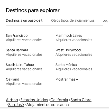
Destinos para explorar
Destinos a un paso de ti
Otros tipos de alojamientos
Lug
San Francisco
Mammoth Lakes
Alquileres vacacionales
Alquileres vacacionales
Santa Bárbara
West Hollywood
Alquileres vacacionales
Alquileres vacacionales
South Lake Tahoe
Santa Mónica
Alquileres vacacionales
Alquileres vacacionales
Oakland
Mostrar más
Alquileres vacacionales
Airbnb
Estados Unidos
California
Santa Clara
San José
Alojamientos con sauna