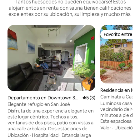
¡Tantos huéspedes no pueden equivocarse! Estos
alojamientos en renta con sauna tienen calificaciones
excelentes por su ubicación, su limpieza y mucho más.
Favorito entre h
Favorito entre h
Residencia en Mou
Caminata a Castro 
Departamento en Downtown Sa
Calificación promedio: 5 de
5 (3)
para familias con 
Luminosa casa de 2
n Jose
Elegante refugio en San José
vecindario de Mou
Disfruta de una experiencia elegante en
minutos a pie del 
este lugar céntrico. Techos altos,
Esta espaciosa res
ventanas de dos pisos, patio con vistas a
dormitorios y 2 ba
Valor
·
Ubicación
·
una calle arbolada. Dos estaciones de
dormitorios (1 ca
trabajo (escritorios y sillas)
Ubicación
·
Hospitalidad
·
Estancia larga
camas tamaño quee