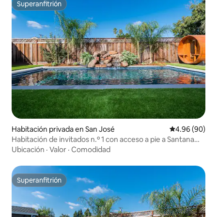
Superanfitrión
Superanfitrión
Habitación privada en San José
Calificación p
4.96 (90)
Habitación de invitados n.º 1 con acceso a pie a Santana
Row
Ubicación
·
Valor
·
Comodidad
Superanfitrión
Superanfitrión