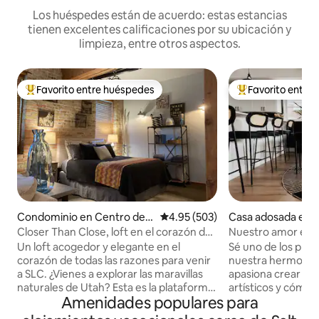
Los huéspedes están de acuerdo: estas estancias
tienen excelentes calificaciones por su ubicación y
limpieza, entre otros aspectos.
Favorito entre huéspedes
Favorito entre
De los mejores en Favorito entre huéspedes
De los mejores en
Condominio en Centro de S
Calificación promedio: 4.95 de 5
4.95 (503)
Casa adosada en S
alt Lake City
ity
Closer Than Close, loft en el corazón del
Nuestro amor es n
centro de SLC
Un loft acogedor y elegante en el
Sé uno de los prim
corazón de todas las razones para venir
nuestra hermosa y
a SLC. ¿Vienes a explorar las maravillas
apasiona crear es
naturales de Utah? Esta es la plataforma
artísticos y cómo
Amenidades populares para
de lanzamiento perfecta, a 10 minutos
deseando hospedarte! •
del aeropuerto. ¿Fans de los deportes,
completa, estacio