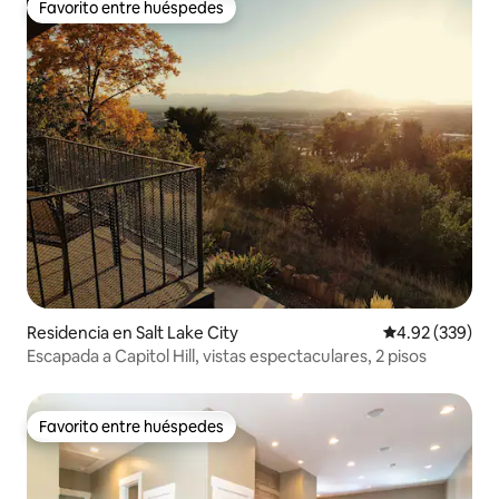
Favorito entre huéspedes
Favorito entre huéspedes
Residencia en Salt Lake City
Calificación pr
4.92 (339)
Escapada a Capitol Hill, vistas espectaculares, 2 pisos
Favorito entre huéspedes
Favorito entre huéspedes