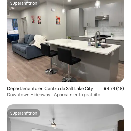
Superanfitrión
Superanfitrión
Departamento en Centro de Salt Lake City
Calificación 
4.79 (48)
Downtown Hideaway - Aparcamiento gratuito
Superanfitrión
Superanfitrión