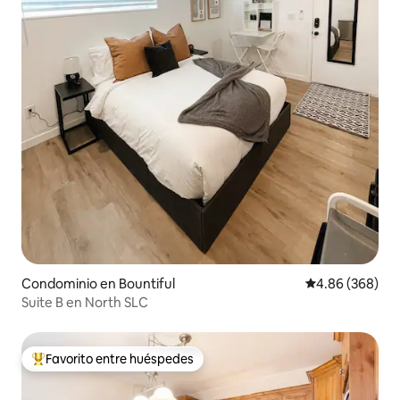
Condominio en Bountiful
Calificación pr
4.86 (368)
Suite B en North SLC
Favorito entre huéspedes
De los mejores en Favorito entre huéspedes