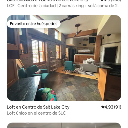
LCF | Centro de la ciudad | 2 camas king + sofá cama de 2,5
plazas | Garaje
Favorito entre huéspedes
Favorito entre huéspedes
Loft en Centro de Salt Lake City
Calificación 
4.93 (91)
Loft único en el centro de SLC