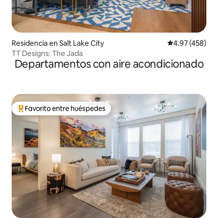
Residencia en Salt Lake City
Calificación pr
4.97 (458)
TT Designs: The Jada
Departamentos con aire acondicionado
Favorito entre huéspedes
De los mejores en Favorito entre huéspedes