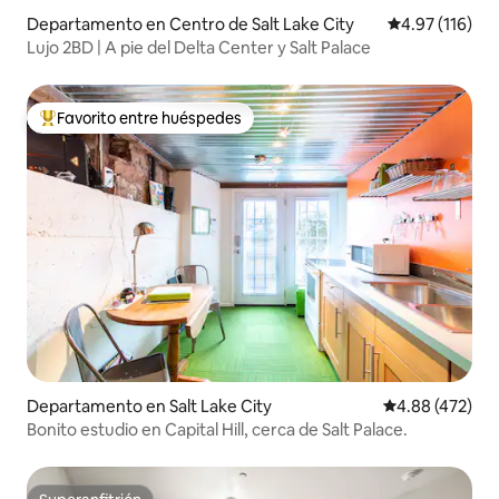
Departamento en Centro de Salt Lake City
Calificación p
4.97 (116)
Lujo 2BD | A pie del Delta Center y Salt Palace
Favorito entre huéspedes
De los mejores en Favorito entre huéspedes
Departamento en Salt Lake City
Calificación pr
4.88 (472)
Bonito estudio en Capital Hill, cerca de Salt Palace.