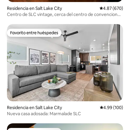
Residencia en Salt Lake City
Calificación pr
4.87 (670)
Centro de SLC vintage, cerca del centro de convenciones
y la capital
Favorito entre huéspedes
Favorito entre huéspedes
Residencia en Salt Lake City
Calificación pr
4.99 (100)
Nueva casa adosada: Marmalade SLC