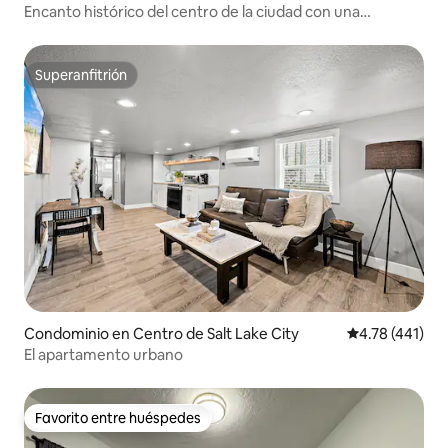
Encanto histórico del centro de la ciudad con una
ubicación perfecta.
Superanfitrión
Superanfitrión
Condominio en Centro de Salt Lake City
Calificación p
4.78 (441)
El apartamento urbano
Favorito entre huéspedes
Favorito entre huéspedes