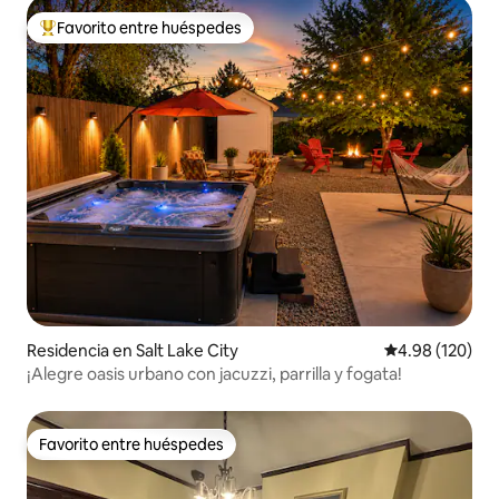
Favorito entre huéspedes
De los mejores en Favorito entre huéspedes
Residencia en Salt Lake City
Calificación pr
4.98 (120)
¡Alegre oasis urbano con jacuzzi, parrilla y fogata!
Favorito entre huéspedes
Favorito entre huéspedes