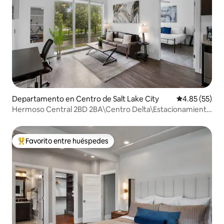
Departamento en Centro de Salt Lake City
Calificación 
4.85 (55)
Hermoso Central 2BD 2BA\Centro Delta\Estacionamiento
gratuito
Favorito entre huéspedes
De los mejores en Favorito entre huéspedes