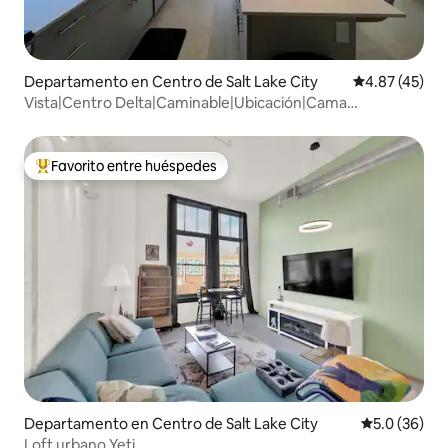
Departamento en Centro de Salt Lake City
Calificación 
4.87 (45)
Vista|Centro Delta|Caminable|Ubicación|Cama
King|Gimnasio
Favorito entre huéspedes
De los mejores en Favorito entre huéspedes
Departamento en Centro de Salt Lake City
Calificación
5.0 (36)
Loft urbano Yeti