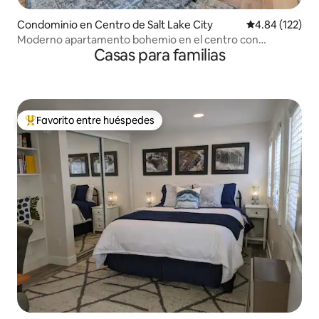
Condominio en Centro de Salt Lake City
Calificación p
4.84 (122)
Moderno apartamento bohemio en el centro con
Casas para familias
estacionamiento seguro
Favorito entre huéspedes
De los mejores en Favorito entre huéspedes