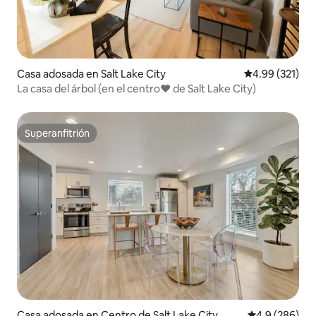
Casa adosada en Salt Lake City
Calificación p
4.99 (321)
La casa del árbol (en el centro♥ de Salt Lake City)
Superanfitrión
Superanfitrión
Casa adosada en Centro de Salt Lake City
Calificación p
4.9 (286)