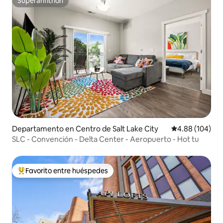
Superanfitrión
Superanfitrión
Departamento en Centro de Salt Lake City
Calificación pr
4.88 (104)
SLC - Convención - Delta Center - Aeropuerto - Hot tu
Favorito entre huéspedes
De los mejores en Favorito entre huéspedes