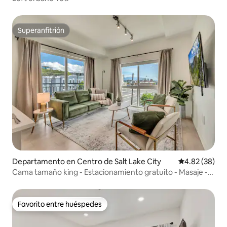
Superanfitrión
Superanfitrión
Departamento en Centro de Salt Lake City
Calificación p
4.82 (38)
Cama tamaño king - Estacionamiento gratuito - Masaje -
Mesa de billar
Favorito entre huéspedes
Favorito entre huéspedes