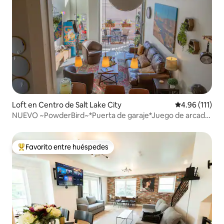
Loft en Centro de Salt Lake City
Calificación p
4.96 (111)
NUEVO ~PowderBird~*Puerta de garaje*Juego de arcade
*Exclusivo*
Favorito entre huéspedes
De los mejores en Favorito entre huéspedes