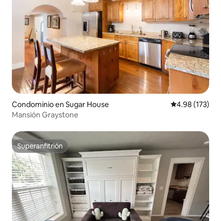
Condominio en Sugar House
Calificación p
4.98 (173)
Mansión Graystone
Superanfitrión
Superanfitrión