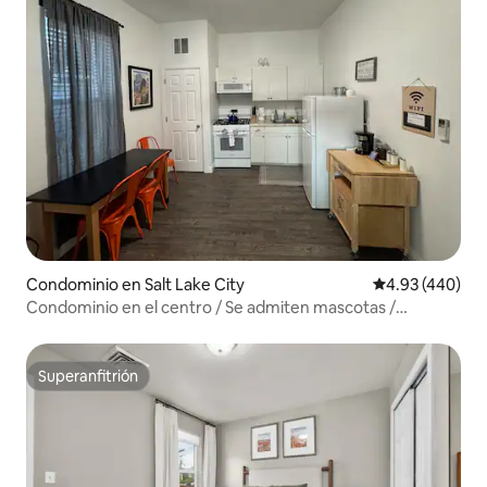
Condominio en Salt Lake City
Calificación pr
4.93 (440)
Condominio en el centro / Se admiten mascotas /
Lavadora y secadora / Chimenea
Superanfitrión
Superanfitrión