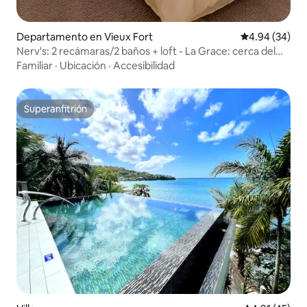
Departamento en Vieux Fort
Calificación p
4.94 (34)
Nerv's: 2 recámaras/2 baños + loft - La Grace: cerca del
aeropuerto UVF
Familiar
·
Ubicación
·
Accesibilidad
Superanfitrión
Superanfitrión