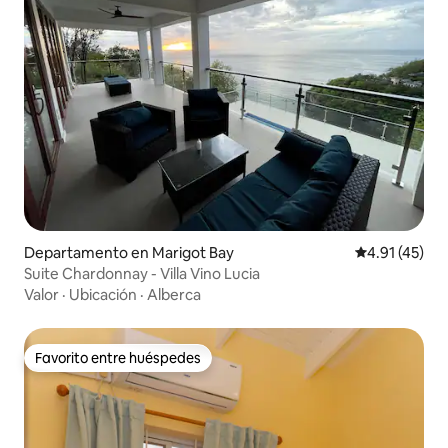
Departamento en Marigot Bay
Calificación 
4.91 (45)
Suite Chardonnay - Villa Vino Lucia
Valor
·
Ubicación
·
Alberca
Favorito entre huéspedes
Favorito entre huéspedes