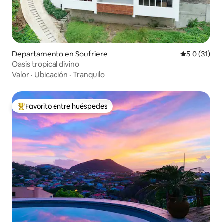
Departamento en Soufriere
Calificación
5.0 (31)
Oasis tropical divino
Valor
·
Ubicación
·
Tranquilo
Favorito entre huéspedes
De los mejores en Favorito entre huéspedes