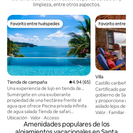
limpieza, entre otros aspectos.
Favorito entre huéspedes
Favorito entre h
Favorito entre huéspedes
Favorito entre h
Villa
Tienda de campaña
Calificación promedio: 4.94 de 
4.94 (65)
Castillo caribeño Vi
Una experiencia de lujo en tienda de
Certificado para an
campaña: 1 cama y piscina
Sumérgete en una exuberante
gobierno de Santa 
propiedad de una hectárea frente al
y proporciona un 
agua que ofrece Piscina privada infinita
aislado lejos de cu
de agua salada Tienda de safari
Ofrecemos servici
Valor
·
Familiar
·
Ca
romántica (*solo hay 2 en la propiedad)
desayuno, el almue
Ubicación
·
Valor
·
Acceso
Ducha en el jardín Cocina al aire libre
Amenidades populares de los
extra de $20 por 
Acceso A LA playa Plataforma frente al
Incorporamos pro
alojamientos vacacionales en Santa