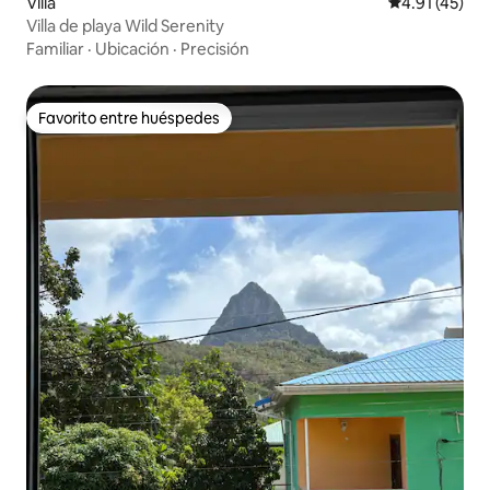
Villa
Calificación 
4.91 (45)
Villa de playa Wild Serenity
Familiar
·
Ubicación
·
Precisión
Favorito entre huéspedes
Favorito entre huéspedes