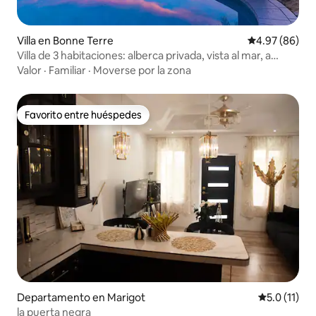
Villa en Bonne Terre
Calificación p
4.97 (86)
Villa de 3 habitaciones: alberca privada, vista al mar, a
10 min de la playa
Valor
·
Familiar
·
Moverse por la zona
Favorito entre huéspedes
Favorito entre huéspedes
Departamento en Marigot
Calificación
5.0 (11)
la puerta negra