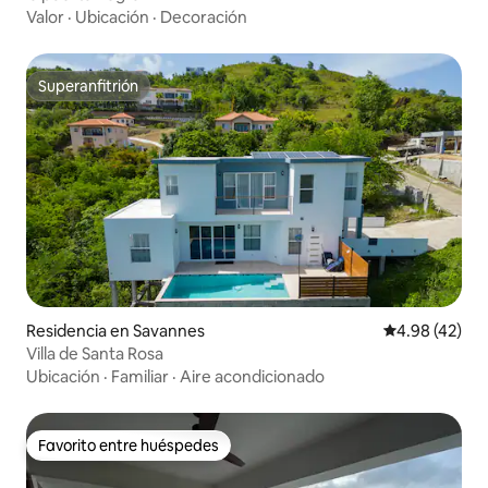
Valor
·
Ubicación
·
Decoración
Superanfitrión
Superanfitrión
Residencia en Savannes
Calificación 
4.98 (42)
Villa de Santa Rosa
Ubicación
·
Familiar
·
Aire acondicionado
Favorito entre huéspedes
Favorito entre huéspedes