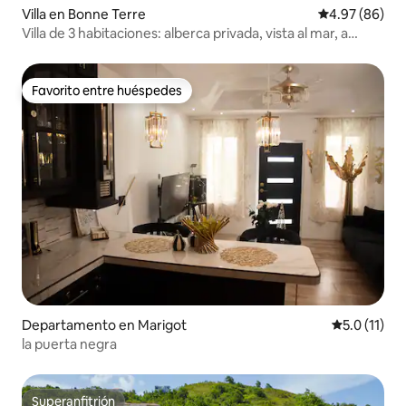
Villa en Bonne Terre
Calificación p
4.97 (86)
Villa de 3 habitaciones: alberca privada, vista al mar, a
10 min de la playa
Favorito entre huéspedes
Favorito entre huéspedes
Departamento en Marigot
Calificación
5.0 (11)
la puerta negra
Superanfitrión