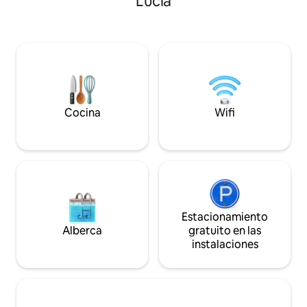
Lucía
mar Tablas de surf de remo Caleta para
limpieza intensifi
practicar esnórquel y equipo Ubicación
capacitado. Constr
central segura Puestas de sol/vistas
diseñador del mu
mágicas Huerto y jardines Hamacas
centro vacacional L
Masajes profesionales Tours por tierra y
desarrolla el conce
mar Opciones de chef privado
ofrece impresiona
Estacionamiento Lumière es único en
partes. ¡Ubicación 
Santa Lucía y ofrece una experiencia de
que necesitan ser 
“glamping” de lujo frente al mar. Disfruta
Cocina
Wifi
de la paz Y la aventura.
Estacionamiento
Alberca
gratuito en las
instalaciones