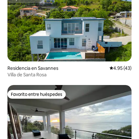
Superanfitrión
Residencia en Savannes
Calificación 
4.95 (43)
Villa de Santa Rosa
Favorito entre huéspedes
Favorito entre huéspedes