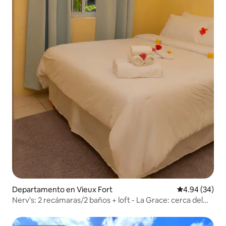
Departamento en Vieux Fort
Calificación p
4.94 (34)
Nerv's: 2 recámaras/2 baños + loft - La Grace: cerca del
aeropuerto UVF