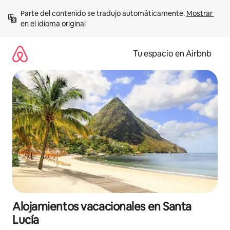
Ir
Parte del contenido se tradujo automáticamente. 
Mostrar 
al
en el idioma original
contenido
Tu espacio en Airbnb
Alojamientos vacacionales en Santa
Lucía