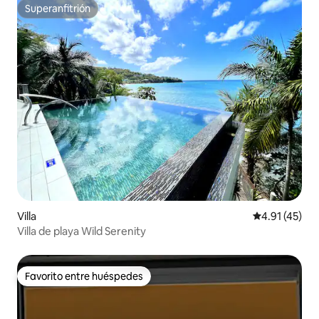
Superanfitrión
Superanfitrión
Villa
Calificación 
4.91 (45)
Villa de playa Wild Serenity
Favorito entre huéspedes
Favorito entre huéspedes