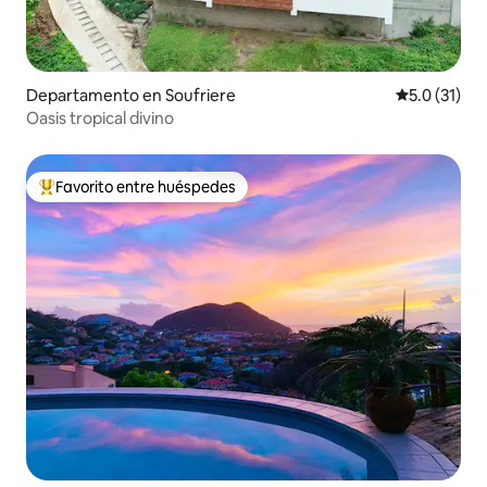
Departamento en Soufriere
Calificación
5.0 (31)
Oasis tropical divino
Favorito entre huéspedes
De los mejores en Favorito entre huéspedes