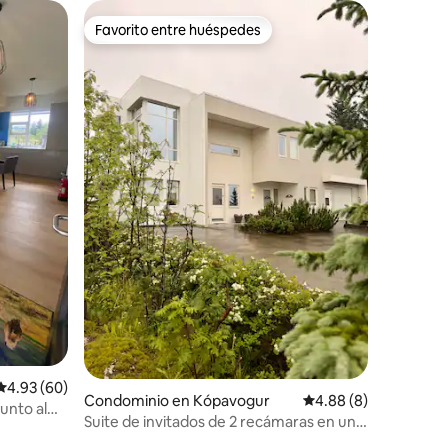
Favorito entre huéspedes
re huéspedes
Favorito entre huéspedes
iones
Calificación promedio: 4.93 de 5; 60 evaluaciones
4.93 (60)
Condominio en Kópavogur
Calificación promedio
4.88 (8)
unto al
Suite de invitados de 2 recámaras en una
hermosa casa privada