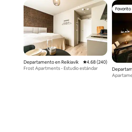
Favorito
Favorito
Departamento en Reikiavik
Calificación promedio: 
4.68 (240)
Frost Apartments - Estudio estándar
Departam
ær
Apartamen
centrum