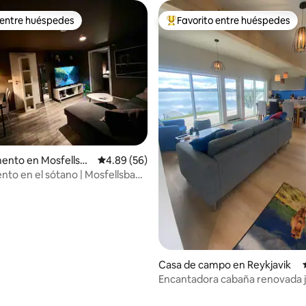
 entre huéspedes
Favorito entre huéspedes
 entre huéspedes
De los mejores en Favorito ent
4.68 de 5; 240 evaluaciones
ento en Mosfellsb
Calificación promedio: 4.89 de 5; 56 evaluac
4.89 (56)
to en el sótano | Mosfellsbaer
Casa de campo en Reykjavik
Encantadora cabaña renovada j
lago con 3 kayaks