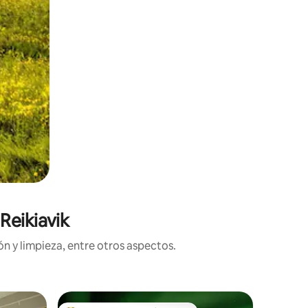
Reikiavik
n y limpieza, entre otros aspectos.
Departa