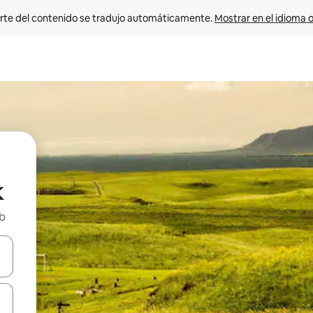
rte del contenido se tradujo automáticamente. 
Mostrar en el idioma o
k
nb
vegar usando las teclas de las flechas hacia arriba y hacia abajo, o b