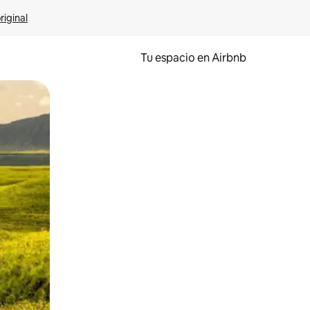
riginal
Tu espacio en Airbnb
ien tocando y deslizando la pantalla.