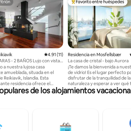
itrión
Favorito entre huéspedes
itrión
De los mejores en Favorito ent
4.83 de 5; 272 evaluaciones
ikiavik
Calificación promedio: 4.91 de 5; 11 evaluac
4.91 (11)
Residencia en Mosfellsbær
RAS - 2 BAÑOS Lujo con vista
La casa de cristal - bajo Aurora
Estacionamiento gratuito
o a nuestra lujosa casa
¡Te damos la bienvenida a nues
e amueblada, situada en el
de vidrio! Es el lugar perfecto para
 Reikiavik, Islandia. Esta
disfrutar de la tranquilidad de la
ante residencia ofrece el
naturaleza y esperar a ver qué 
ulares de los alojamientos vacacional
e la comodidad, la elegancia y
Diseñamos esta casa para que d
dad, enclavada en la mejor
de la máxima experiencia de luj
 de la ciudad. Embarcémonos
mientras se sumerge en la natu
orrido detallado por esta
Las ventanas del techo están
al propiedad: ✔4 dormitorios
especialmente diseñadas para
ecador
observar las estrellas y no dejar
Lavadora y secadora✔ gratis
ninguna aurora boreal sin que s
trona, parque infantil✔ al aire
¡Todo es nuevo y ya queremos