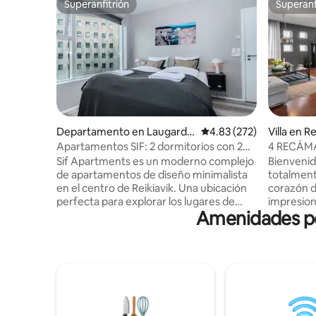
Superanfitrión
Superanf
Superanfitrión
Superanf
Departamento en Laugardal
Calificación promedio: 
4.83 (272)
Villa en Re
ur
Apartamentos SIF: 2 dormitorios con 2
4 RECÁMA
baños
al mar - 
Sif Apartments es un moderno complejo
Bienvenid
de apartamentos de diseño minimalista
totalment
en el centro de Reikiavik. Una ubicación
corazón de
perfecta para explorar los lugares de
impresion
Amenidades pop
interés locales y a un tiro de piedra de los
epítome d
mejores restaurantes y bares de
la comodi
Reykjavik. Ten en cuenta que se trata de
ubicación
una propiedad de varias listas, por lo que
en un rec
puede haber una ligera diferencia en los
excepcion
detalles entre apartamentos. Los
y✔ 2 baños ✔Televisión ✔WIFI ✔S
apartamentos están en el segundo-7
de pelo ✔
piso, por lo que la vista también es
✔Cuna, ✔ 