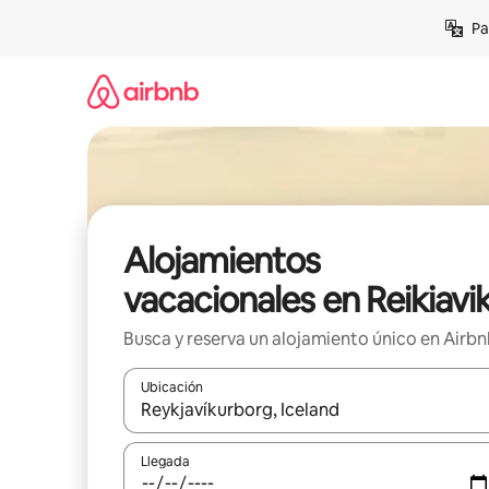
Ir
Pa
al
contenido
Alojamientos
vacacionales en Reikiavi
Busca y reserva un alojamiento único en Airb
Ubicación
Cuando los resultados estén disponibles, podrás na
Llegada