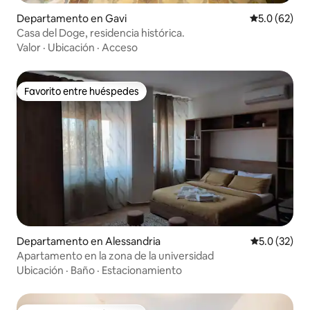
Departamento en Gavi
Calificación
5.0 (62)
Casa del Doge, residencia histórica.
Valor
·
Ubicación
·
Acceso
Favorito entre huéspedes
Favorito entre huéspedes
Departamento en Alessandria
Calificación
5.0 (32)
Apartamento en la zona de la universidad
Ubicación
·
Baño
·
Estacionamiento