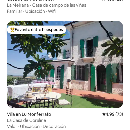
La Meirana - Casa de campo de las viñas
Familiar
·
Ubicación
·
Wifi
Favorito entre huéspedes
De los mejores en Favorito entre huéspedes
Villa en Lu Monferrato
Calificación p
4.99 (73)
La Casa de Coraline
Valor
·
Ubicación
·
Decoración