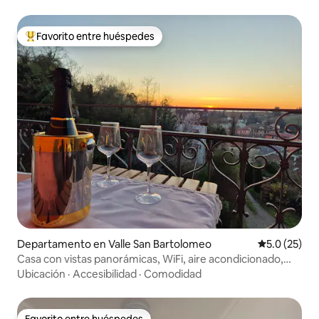
Favorito entre huéspedes
De los mejores en Favorito entre huéspedes
Departamento en Valle San Bartolomeo
Calificación
5.0 (25)
Casa con vistas panorámicas, WiFi, aire acondicionado,
Monferrato
Ubicación
·
Accesibilidad
·
Comodidad