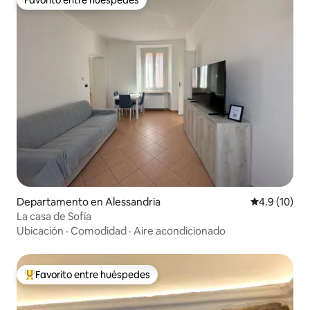
Favorito entre huéspedes
Favorito entre huéspedes
Departamento en Alessandria
Calificación
4.9 (10)
La casa de Sofía
Ubicación
·
Comodidad
·
Aire acondicionado
Favorito entre huéspedes
De los mejores en Favorito entre huéspedes