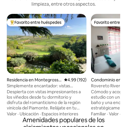
limpieza, entre otros aspectos.
Favorito entre huéspedes
Favorito entre h
De los mejores en Favorito entre huéspedes
Favorito entre h
Residencia en Montegrosso
Calificación promedio: 4.99 de 5
4.99 (192)
Condominio en Al
D'asti
Simplemente encantador: vistas
Rovereto River & 
románticas al viñedo
Alessandria
Despierta con vistas impresionantes a
Cómodo y acogedo
los viñedos desde tu dormitorio y
estudio con una es
disfruta del romanticismo de la región
baño y una encant
vinícola del Piamonte. Relájate en tu
estratégicamente 
patio privado con una copa de Barbera
centro histórico. La amplia variedad de
Valor
·
Ubicación
·
Espacios interiores
Familiar
·
Valor
·
De
mientras el sol se pone sobre las colinas
Amenidades populares de los
servicios disponibl
onduladas. Este departamento de dos
inmediaciones, c