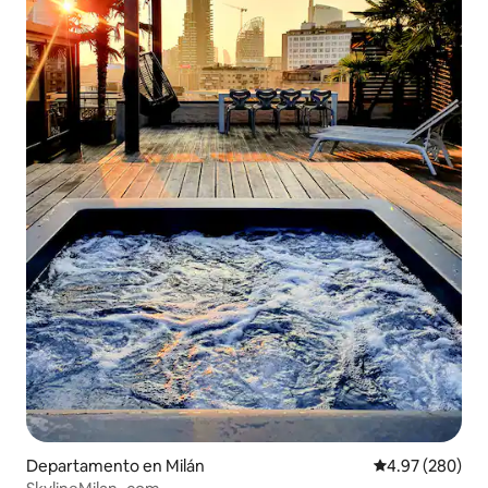
Departamento en Milán
Calificación pr
4.97 (280)