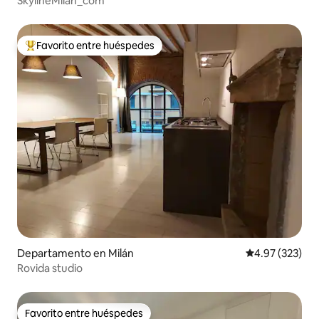
SkylineMilan_com
Favorito entre huéspedes
De los mejores en Favorito entre huéspedes
Departamento en Milán
Calificación pr
4.97 (323)
Rovida studio
Favorito entre huéspedes