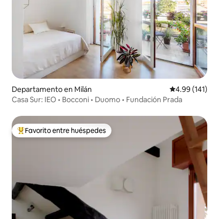
Departamento en Milán
Calificación p
4.99 (141)
Casa Sur: IEO • Bocconi • Duomo • Fundación Prada
Favorito entre huéspedes
De los mejores en Favorito entre huéspedes