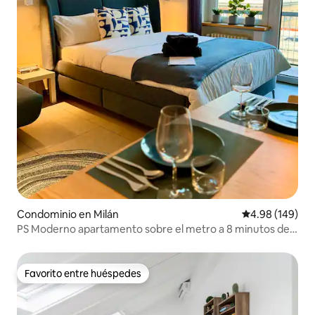
Condominio en Milán
Calificación pr
4.98 (149)
PS Moderno apartamento sobre el metro a 8 minutos del
Duomo
Favorito entre huéspedes
Favorito entre huéspedes