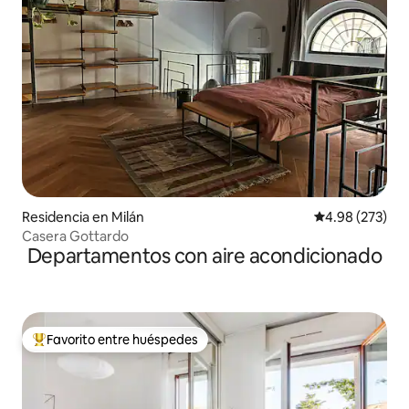
Residencia en Milán
Calificación pr
4.98 (273)
Casera Gottardo
Departamentos con aire acondicionado
Favorito entre huéspedes
De los mejores en Favorito entre huéspedes