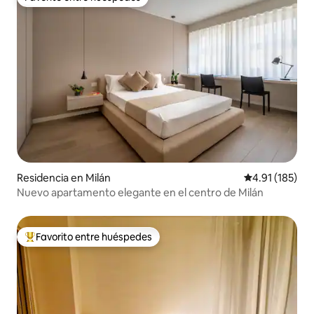
Favorito entre huéspedes
Residencia en Milán
Calificación p
4.91 (185)
Nuevo apartamento elegante en el centro de Milán
Favorito entre huéspedes
De los mejores en Favorito entre huéspedes