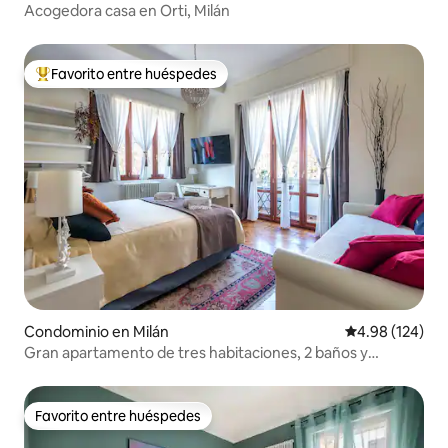
Acogedora casa en Orti, Milán
Favorito entre huéspedes
De los mejores en Favorito entre huéspedes
Condominio en Milán
Calificación pr
4.98 (124)
Gran apartamento de tres habitaciones, 2 baños y
balcones, Lujo, Milán
Favorito entre huéspedes
Favorito entre huéspedes