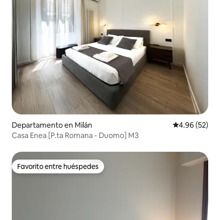
Departamento en Milán
Calificación p
4.96 (52)
Casa Enea [P.ta Romana - Duomo] M3
Favorito entre huéspedes
Favorito entre huéspedes