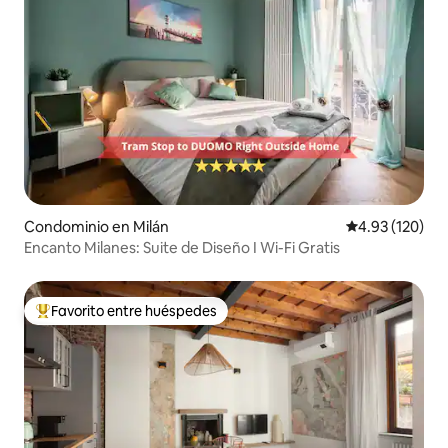
Condominio en Milán
Calificación p
4.93 (120)
Encanto Milanes: Suite de Diseño I Wi-Fi Gratis
Favorito entre huéspedes
De los mejores en Favorito entre huéspedes