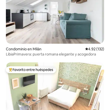
Condominio en Milán
Calificación p
4.92 (132)
LibiaPrimavera: puerta romana elegante y acogedora
Favorito entre huéspedes
De los mejores en Favorito entre huéspedes