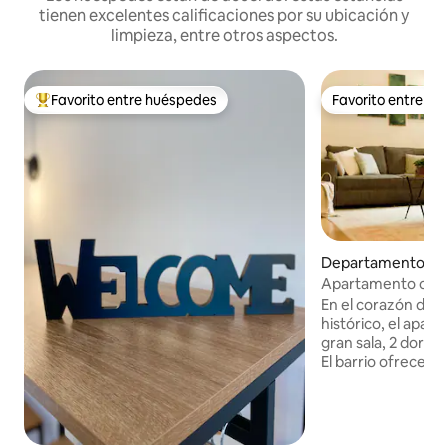
tienen excelentes calificaciones por su ubicación y
limpieza, entre otros aspectos.
Favorito entre huéspedes
Favorito entre h
De los mejores en Favorito entre huéspedes
Favorito entre h
Departamento en 
Apartamento con 
CORAZÓN de Milá
En el corazón de Mi
histórico, el apar
gran sala, 2 dormit
El barrio ofrece re
supermercados. «S
Mobiliario de dise
televisión y wifi. 
Porta Romana, el 