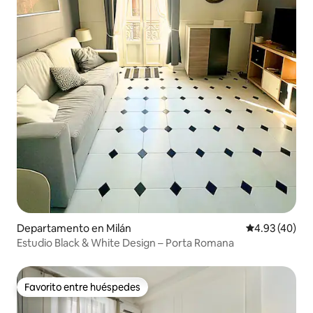
Departamento en Milán
Calificación 
4.93 (40)
Estudio Black & White Design – Porta Romana
Favorito entre huéspedes
Favorito entre huéspedes