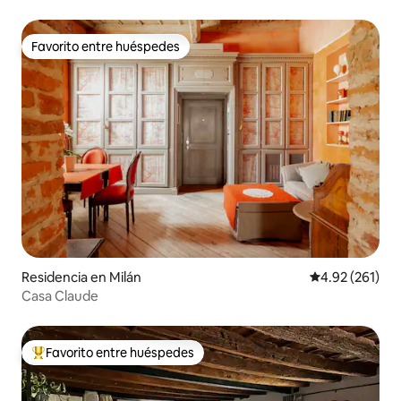
Favorito entre huéspedes
Favorito entre huéspedes
Residencia en Milán
Calificación p
4.92 (261)
Casa Claude
Favorito entre huéspedes
De los mejores en Favorito entre huéspedes