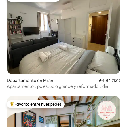
Favorito entre huéspedes
Departamento en Milán
Calificación p
4.94 (121)
Apartamento tipo estudio grande y reformado Lidia
Favorito entre huéspedes
De los mejores en Favorito entre huéspedes