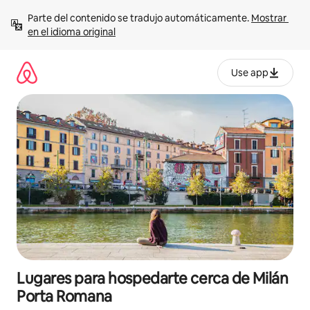
Ir
Parte del contenido se tradujo automáticamente. 
Mostrar 
al
en el idioma original
contenido
Use app
Lugares para hospedarte cerca de Milán
Porta Romana