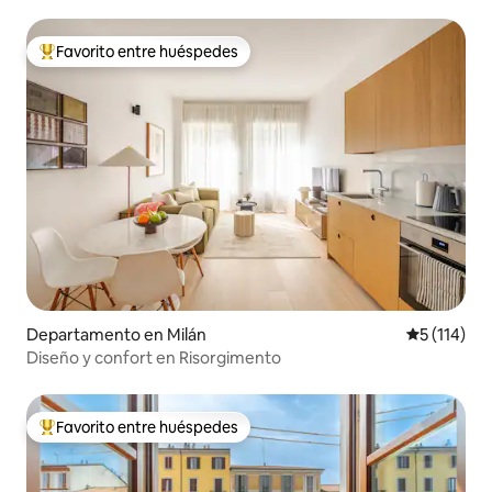
Favorito entre huéspedes
De los mejores en Favorito entre huéspedes
Departamento en Milán
Calificació
5 (114)
Diseño y confort en Risorgimento
Favorito entre huéspedes
De los mejores en Favorito entre huéspedes