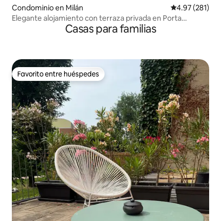
Condominio en Milán
Calificación p
4.97 (281)
Elegante alojamiento con terraza privada en Porta
Casas para familias
Venezia
Favorito entre huéspedes
Favorito entre huéspedes