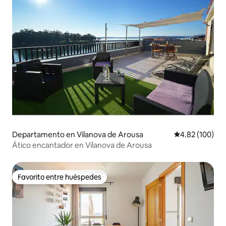
Departamento en Vilanova de Arousa
Calificación pr
4.82 (100)
Ático encantador en Vilanova de Arousa
Favorito entre huéspedes
Favorito entre huéspedes