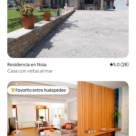
Residencia en Noia
Calificación
5.0 (28)
Casa con vistas al mar
Favorito entre huéspedes
De los mejores en Favorito entre huéspedes