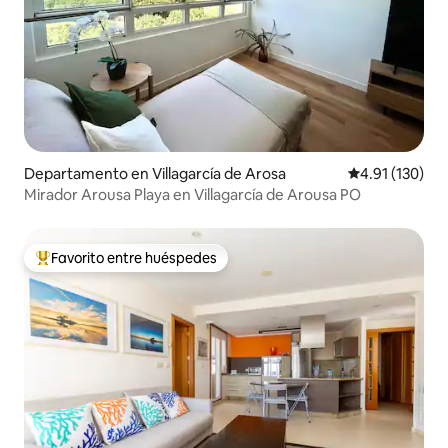
Departamento en Villagarcía de Arosa
Calificación p
4.91 (130)
Mirador Arousa Playa en Villagarcía de Arousa PO
Favorito entre huéspedes
De los mejores en Favorito entre huéspedes