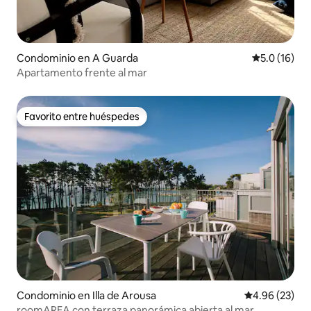
Condominio en A Guarda
Calificación
5.0 (16)
Apartamento frente al mar
Favorito entre huéspedes
Favorito entre huéspedes
Condominio en Illa de Arousa
Calificación p
4.96 (23)
roomAREA con terraza panorámica abierta al mar