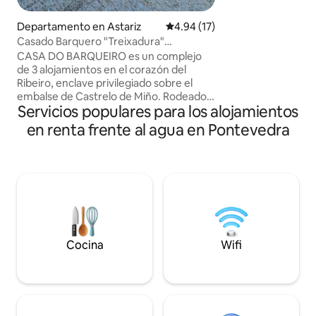
cuenta con una co
americana, un co
Departamento en Astariz
Calificación promedio: 4.94 de 
4.94 (17)
gran formato, un
Casado Barquero "Treixadura"
trabajo junto al v
Bodegas•Termas•Ourense
CASA DO BARQUEIRO es un complejo
Dos ventanales de
de 3 alojamientos en el corazón del
con balcones que 
Ribeiro, enclave privilegiado sobre el
del Sol de Vigo”. P
embalse de Castrelo de Miño. Rodeado
Cíes
Servicios populares para los alojamientos
de viñedos, bodegas y aguas termales.
TREIXADURA ofrece 3 dormitorios, con
en renta frente al agua en Pontevedra
baños privados, salón y cocina equipada.
Terraza de 140 m² con TV y vistas al
embalse. Y ademas: Barbacoa en una
lareira tradicional. WiFi Aire
acondicionado y calefacción TV Un lugar
para desconectar, dormir entre viñedos,
disfrutar del enoturismo y el termalismo
de Ourense.
Cocina
Wifi