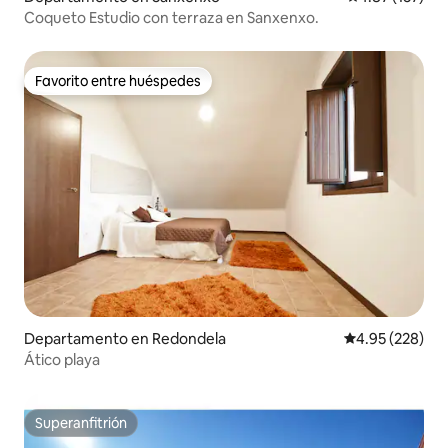
Coqueto Estudio con terraza en Sanxenxo.
Favorito entre huéspedes
Favorito entre huéspedes
Departamento en Redondela
Calificación pr
4.95 (228)
Ático playa
Superanfitrión
Superanfitrión