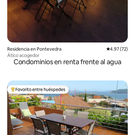
Residencia en Pontevedra
Calificación 
4.97 (72)
Ático acogedor
Condominios en renta frente al agua
Favorito entre huéspedes
De los mejores en Favorito entre huéspedes