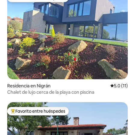
De los mejores en Favorito entre huéspedes
Residencia en Nigrán
Calificación
5.0 (11)
Chalet de lujo cerca de la playa con piscina
Favorito entre huéspedes
De los mejores en Favorito entre huéspedes