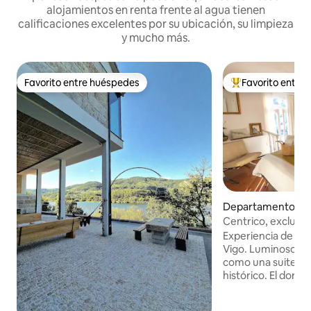
alojamientos en renta frente al agua tienen
calificaciones excelentes por su ubicación, su limpieza
y mucho más.
Favorito entre huéspedes
Favorito entre
Favorito entre huéspedes
De los mejores en
Departamento en
Centrico, exclusiv
puerto.Islas Cíes
Experiencia de luj
Vigo. Luminoso a
como una suite de 
histórico. El dormi
una confortable cama King size
TV, balcón y un ba