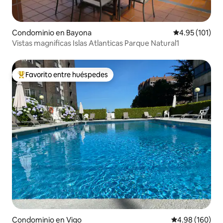
Condominio en Bayona
Calificación p
4.95 (101)
Vistas magnificas Islas Atlanticas Parque Natural1
Favorito entre huéspedes
De los mejores en Favorito entre huéspedes
Condominio en Vigo
Calificación pr
4.98 (160)