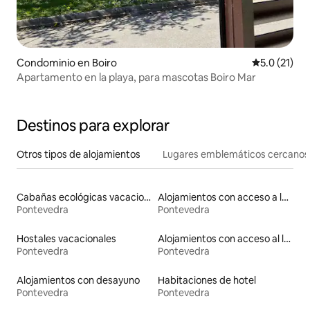
Condominio en Boiro
Calificación
5.0 (21)
Apartamento en la playa, para mascotas Boiro Mar
Destinos para explorar
Otros tipos de alojamientos
Lugares emblemáticos cercanos
Cabañas ecológicas vacacionales
Alojamientos con acceso a la playa
Pontevedra
Pontevedra
Hostales vacacionales
Alojamientos con acceso al lago
Pontevedra
Pontevedra
Alojamientos con desayuno
Habitaciones de hotel
Pontevedra
Pontevedra