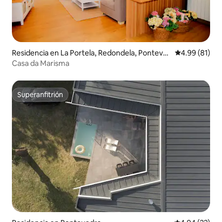
Residencia en La Portela, Redondela, Ponteve
Calificación 
4.99 (81)
dra
Casa da Marisma
Superanfitrión
Superanfitrión