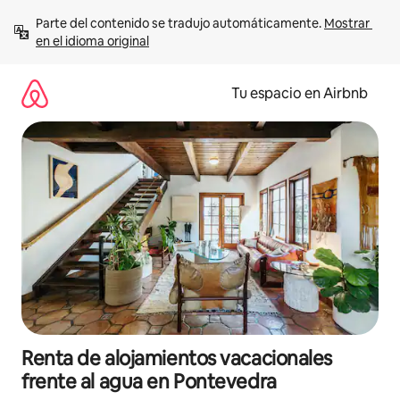
Ir
Parte del contenido se tradujo automáticamente. 
Mostrar 
al
en el idioma original
contenido
Tu espacio en Airbnb
Renta de alojamientos vacacionales
frente al agua en Pontevedra