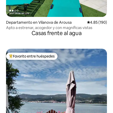
Departamento en Vilanova de Arousa
Calificación pr
4.85 (190)
Apto a estrenar, acogedor y con magníficas vistas
Casas frente al agua
Favorito entre huéspedes
De los mejores en Favorito entre huéspedes