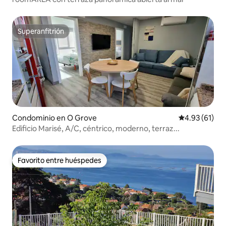
Superanfitrión
Superanfitrión
Condominio en O Grove
Calificación 
4.93 (61)
Edificio Marisé, A/C, céntrico, moderno, terraz...
Favorito entre huéspedes
Favorito entre huéspedes