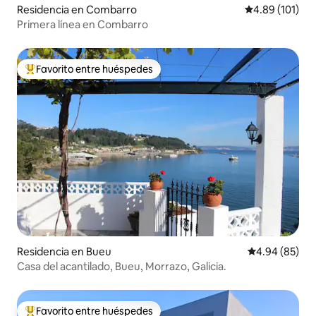
Residencia en Combarro
Calificación p
4.89 (101)
Primera línea en Combarro
Favorito entre huéspedes
De los mejores en Favorito entre huéspedes
Residencia en Bueu
Calificación p
4.94 (85)
Casa del acantilado, Bueu, Morrazo, Galicia.
Favorito entre huéspedes