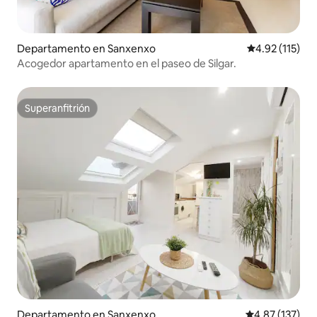
Departamento en Sanxenxo
Calificación p
4.92 (115)
Acogedor apartamento en el paseo de Silgar.
Superanfitrión
Superanfitrión
Departamento en Sanxenxo
Calificación p
4.87 (137)