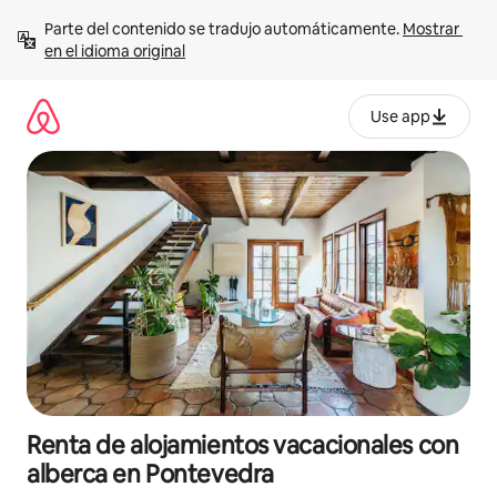
Ir
Parte del contenido se tradujo automáticamente. 
Mostrar 
al
en el idioma original
contenido
Use app
Renta de alojamientos vacacionales con
alberca en Pontevedra