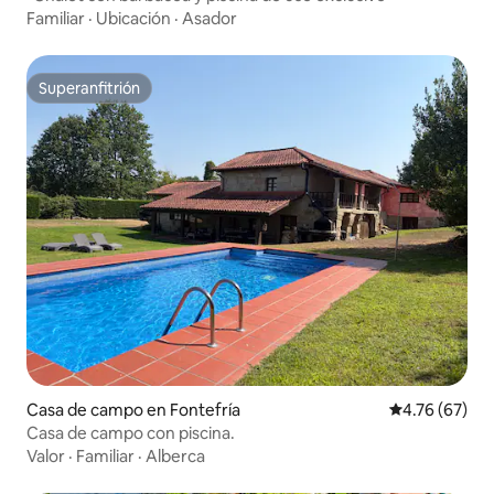
Familiar
·
Ubicación
·
Asador
Superanfitrión
Superanfitrión
Casa de campo en Fontefría
Calificación 
4.76 (67)
Casa de campo con piscina.
Valor
·
Familiar
·
Alberca