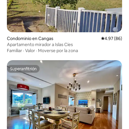
Condominio en Cangas
Calificación p
4.97 (86)
Apartamento mirador a Islas Cíes
Familiar
·
Valor
·
Moverse por la zona
Superanfitrión
Superanfitrión