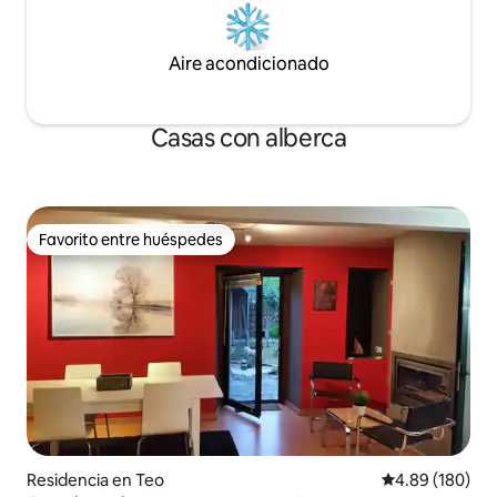
Aire acondicionado
Casas con alberca
Favorito entre huéspedes
Favorito entre huéspedes
Residencia en Teo
Calificación pr
4.89 (180)