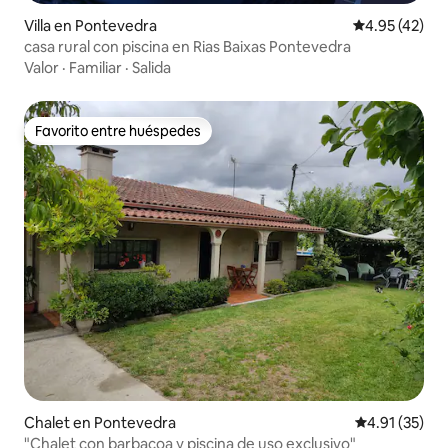
Villa en Pontevedra
Calificación 
4.95 (42)
casa rural con piscina en Rias Baixas Pontevedra
Valor
·
Familiar
·
Salida
Favorito entre huéspedes
Favorito entre huéspedes
Chalet en Pontevedra
Calificación 
4.91 (35)
"Chalet con barbacoa y piscina de uso exclusivo"