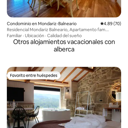
Condominio en Mondariz-Balneario
Calificación p
4.89 (70)
Residencial Mondariz Balneario, Apartamento fam...
Familiar
·
Ubicación
·
Calidad del sueño
Otros alojamientos vacacionales con
alberca
Favorito entre huéspedes
Favorito entre huéspedes