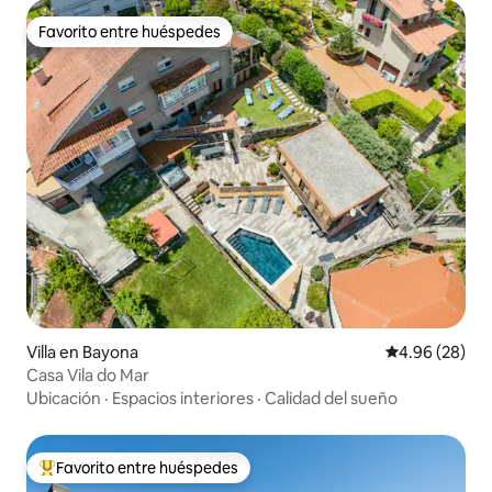
Favorito entre huéspedes
Favorito entre huéspedes
Villa en Bayona
Calificación p
4.96 (28)
Casa Vila do Mar
Ubicación
·
Espacios interiores
·
Calidad del sueño
Favorito entre huéspedes
De los mejores en Favorito entre huéspedes