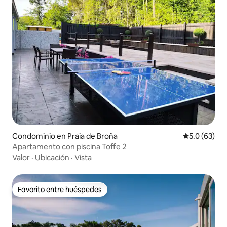
Condominio en Praia de Broña
Calificación
5.0 (63)
Apartamento con piscina Toffe 2
Valor
·
Ubicación
·
Vista
Favorito entre huéspedes
Favorito entre huéspedes