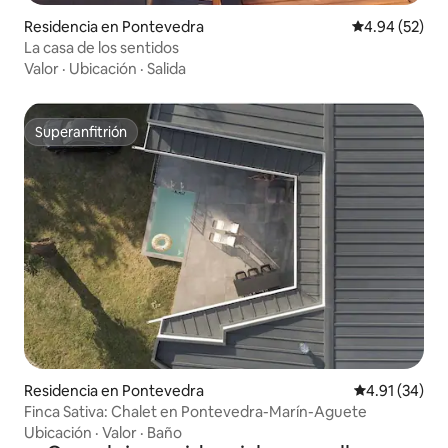
Residencia en Pontevedra
Calificación p
4.94 (52)
La casa de los sentidos
Valor
·
Ubicación
·
Salida
Superanfitrión
Superanfitrión
Residencia en Pontevedra
Calificación 
4.91 (34)
Finca Sativa: Chalet en Pontevedra-Marín-Aguete
Ubicación
·
Valor
·
Baño