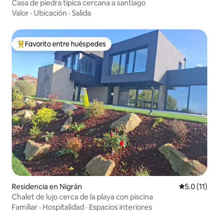
Casa de piedra tipica cercana a santiago
Valor
·
Ubicación
·
Salida
Favorito entre huéspedes
De los mejores en Favorito entre huéspedes
Residencia en Nigrán
Calificación
5.0 (11)
Chalet de lujo cerca de la playa con piscina
Familiar
·
Hospitalidad
·
Espacios interiores