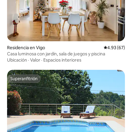
Residencia en Vigo
Calificación p
4.93 (67)
Casa luminosa con jardín, sala de juegos y piscina
Ubicación
·
Valor
·
Espacios interiores
Superanfitrión
Superanfitrión