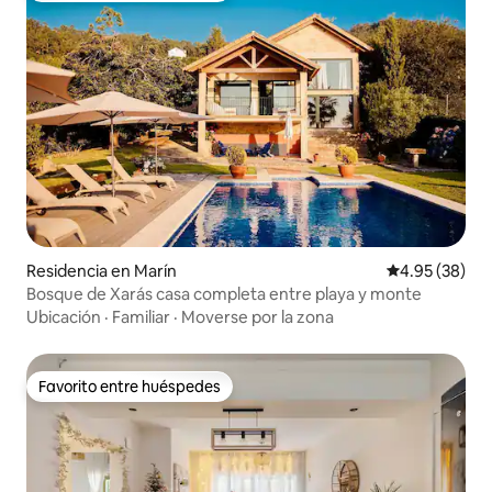
Residencia en Marín
Calificación p
4.95 (38)
Bosque de Xarás casa completa entre playa y monte
Ubicación
·
Familiar
·
Moverse por la zona
Favorito entre huéspedes
Favorito entre huéspedes