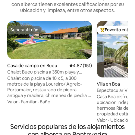
con alberca tienen excelentes calificaciones por su
ubicación y limpieza, entre otros aspectos.
Superanfitrión
Favorito entre
Superanfitrión
De los mejores en
Casa de campo en Bueu
Calificación promedio: 4.87 de 5
4.87 (151)
Chalet Bueu piscina a 350m playa y
monte
Chalet con piscina de 10 x 5, a 300
metros de la playa Loureiro/ Agrelo-
Villa en Boa
Portomaior, restaurado de piedra
Espectacular Villa en la
antigua y madera, chimenea de piedra y
Noia
Casa Boa disfruta 
2 comedores y una mesa en el porche
Valor
·
Familiar
·
Baño
ubicación independ
exterio. Jardín con 1.500 m2, cesped
hermosa Ría de Mu
llano, porche de madera, brasero/parrila
propiedad está sobr
extragrande. Gran zona de
de piedra del océ
Valor
·
Ubicación
·
aparcamiento interno. Vistas a la ría de
Servicios populares de los alojamientos
encantadora pequeña pl
Pontevedra e Islas Ons y sansenxo Total
más grande de Cas
con alberca en Pontevedra