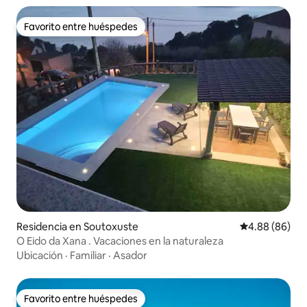
Favorito entre huéspedes
Favorito entre huéspedes
Residencia en Soutoxuste
Calificación p
4.88 (86)
O Eido da Xana . Vacaciones en la naturaleza
Ubicación
·
Familiar
·
Asador
Favorito entre huéspedes
Favorito entre huéspedes