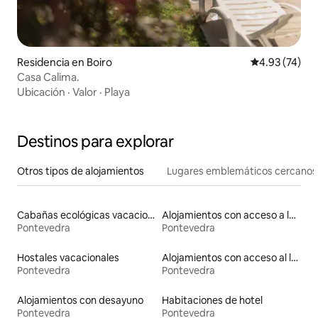
Residencia en Boiro
Calificación 
4.93 (74)
Casa Calima.
Ubicación
·
Valor
·
Playa
Destinos para explorar
Otros tipos de alojamientos
Lugares emblemáticos cercanos
Cabañas ecológicas vacacionales
Alojamientos con acceso a la playa
Pontevedra
Pontevedra
Hostales vacacionales
Alojamientos con acceso al lago
Pontevedra
Pontevedra
Alojamientos con desayuno
Habitaciones de hotel
Pontevedra
Pontevedra