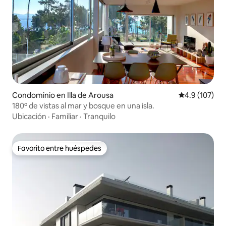
Condominio en Illa de Arousa
Calificación 
4.9 (107)
180º de vistas al mar y bosque en una isla.
Ubicación
·
Familiar
·
Tranquilo
Favorito entre huéspedes
Favorito entre huéspedes