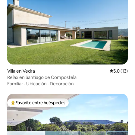
Villa en Vedra
Calificación
5.0 (13)
Relax en Santiago de Compostela
Familiar
·
Ubicación
·
Decoración
Favorito entre huéspedes
De los mejores en Favorito entre huéspedes