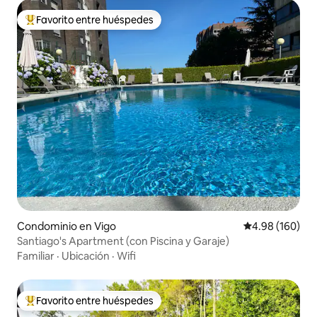
Favorito entre huéspedes
De los mejores en Favorito entre huéspedes
Condominio en Vigo
Calificación pr
4.98 (160)
Santiago's Apartment (con Piscina y Garaje)
Familiar
·
Ubicación
·
Wifi
Favorito entre huéspedes
De los mejores en Favorito entre huéspedes