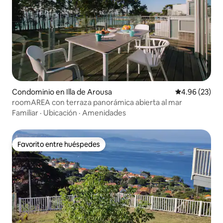
Condominio en Illa de Arousa
Calificación p
4.96 (23)
roomAREA con terraza panorámica abierta al mar
Familiar
·
Ubicación
·
Amenidades
Favorito entre huéspedes
Favorito entre huéspedes