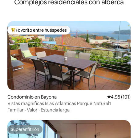
Complejos residenciales con alberca
Favorito entre huéspedes
De los mejores en Favorito entre huéspedes
Condominio en Bayona
Calificación p
4.95 (101)
Vistas magnificas Islas Atlanticas Parque Natural1
Familiar
·
Valor
·
Estancia larga
Superanfitrión
Superanfitrión