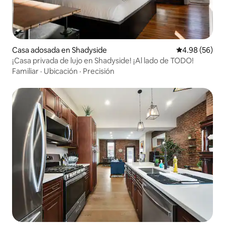
Casa adosada en Shadyside
Calificación p
4.98 (56)
¡Casa privada de lujo en Shadyside! ¡Al lado de TODO!
Familiar
·
Ubicación
·
Precisión