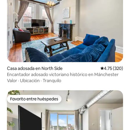
Casa adosada en North Side
Calificación p
4.75 (320)
Encantador adosado victoriano histórico en Mánchester
Valor
·
Ubicación
·
Tranquilo
Favorito entre huéspedes
Favorito entre huéspedes