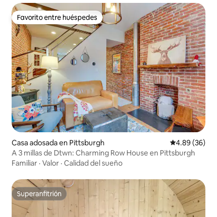
Favorito entre huéspedes
Favorito entre huéspedes
Casa adosada en Pittsburgh
Calificación p
4.89 (36)
A 3 millas de Dtwn: Charming Row House en Pittsburgh
Familiar
·
Valor
·
Calidad del sueño
Superanfitrión
Superanfitrión