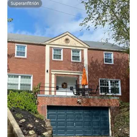
Superanfitrión
Superanfitrión