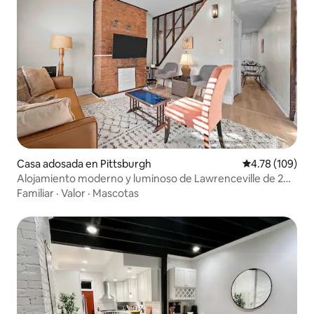
Casa adosada en Pittsburgh
Calificación p
4.78 (109)
Alojamiento moderno y luminoso de Lawrenceville de 2
dormitorios: estacionamiento cómodo
Familiar
·
Valor
·
Mascotas