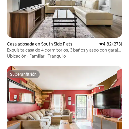
Casa adosada en South Side Flats
Calificación pr
4.82 (273)
Exquisita casa de 4 dormitorios, 3 baños y aseo con garaje
y terraza en la azotea
Ubicación
·
Familiar
·
Tranquilo
Superanfitrión
Superanfitrión