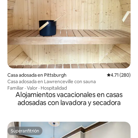
Casa adosada en Pittsburgh
Calificación p
4.71 (280)
Casa adosada en Lawrenceville con sauna
Familiar
·
Valor
·
Hospitalidad
Alojamientos vacacionales en casas
adosadas con lavadora y secadora
Superanfitrión
Superanfitrión