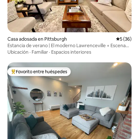
Casa adosada en Pittsburgh
Calificaci
5 (36)
Estancia de verano | El moderno Lawrenceville + Escena
gastronómica
Ubicación
·
Familiar
·
Espacios interiores
Favorito entre huéspedes
De los mejores en Favorito entre huéspedes