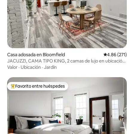
Casa adosada en Bloomfield
Calificación p
4.86 (271)
JACUZZI, CAMA TIPO KING, 2 camas de lujo en ubicación
PRIVILEGIADA
Valor
·
Ubicación
·
Jardín
Favorito entre huéspedes
De los mejores en Favorito entre huéspedes