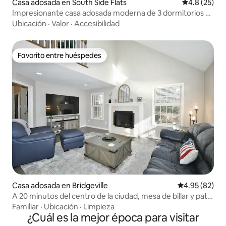
Casa adosada en South Side Flats
Calificación
4.8 (25)
Impresionante casa adosada moderna de 3 dormitorios y 1
aseo con capacidad para 8 personas.
Ubicación
·
Valor
·
Accesibilidad
Favorito entre huéspedes
Favorito entre huéspedes
Casa adosada en Bridgeville
Calificación p
4.95 (82)
A 20 minutos del centro de la ciudad, mesa de billar y patio
vallado
Familiar
·
Ubicación
·
Limpieza
¿Cuál es la mejor época para visitar