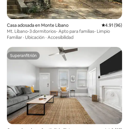
Casa adosada en Monte Líbano
Calificación 
4.91 (96)
Mt. Líbano-3 dormitorios- Apto para familias- Limpio
Familiar
·
Ubicación
·
Accesibilidad
Superanfitrión
Superanfitrión