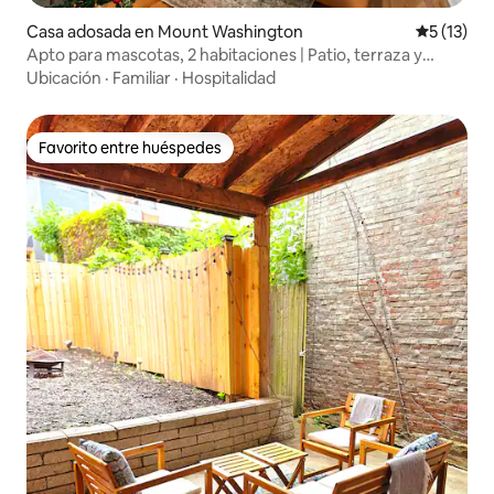
Casa adosada en Mount Washington
Calificaci
5 (13)
Apto para mascotas, 2 habitaciones | Patio, terraza y
estacionamiento
Ubicación
·
Familiar
·
Hospitalidad
Favorito entre huéspedes
Favorito entre huéspedes