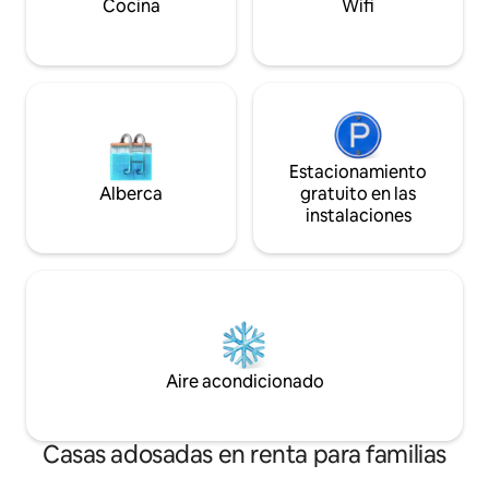
GRATUITO (los hoteles cercanos cobran
perro o dos.
Cocina
Wifi
$ 45 por noche por estacionamiento).
Estacionamiento
Alberca
gratuito en las
instalaciones
Aire acondicionado
Casas adosadas en renta para familias