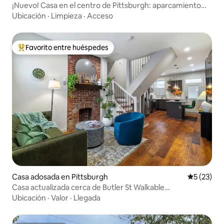
¡Nuevo! Casa en el centro de Pittsburgh: aparcamiento
gratuito y gimnasio.
Ubicación
·
Limpieza
·
Acceso
Favorito entre huéspedes
De los mejores en Favorito entre huéspedes
Casa adosada en Pittsburgh
Calificaci
5 (23)
Casa actualizada cerca de Butler St Walkable
Lawrenceville
Ubicación
·
Valor
·
Llegada