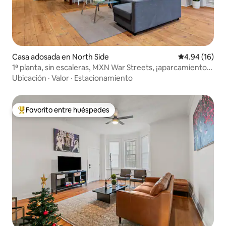
Casa adosada en North Side
Calificación 
4.94 (16)
1ª planta, sin escaleras, MXN War Streets, ¡aparcamiento
gratuito!
Ubicación
·
Valor
·
Estacionamiento
Favorito entre huéspedes
De los mejores en Favorito entre huéspedes