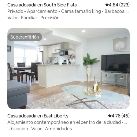
Casa adosada en South Side Flats
Calificación pr
4.84 (223)
Privado - Aparcamiento - Cama tamaño king - Barbacoa -
Terraza - 5 min DT
Valor
·
Familiar
·
Precisión
Superanfitrión
Superanfitrión
Casa adosada en East Liberty
Calificación 
4.76 (46)
Alojamiento contemporáneo en el centro de la ciudad -
East Liberty
Ubicación
·
Valor
·
Amenidades