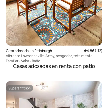
Casa adosada en Pittsburgh
Calificación p
4.86 (112)
Vibrante Lawrenceville-Artsy, acogedor, totalmente
equipado
Familiar
·
Valor
·
Baño
Casas adosadas en renta con patio
Superanfitrión
Superanfitrión