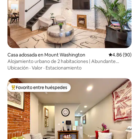
Casa adosada en Mount Washington
Calificación p
4.86 (90)
Alojamiento urbano de 2 habitaciones | Abundante
estacionamiento en la calle
Ubicación
·
Valor
·
Estacionamiento
Favorito entre huéspedes
De los mejores en Favorito entre huéspedes