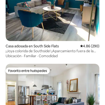
Casa adosada en South Side Flats
Calificación pr
4.86 (290)
¡Joya colorida de Southside! ¡Aparcamiento fuera de la
calle!
Ubicación
·
Familiar
·
Comodidad
Favorito entre huéspedes
Favorito entre huéspedes