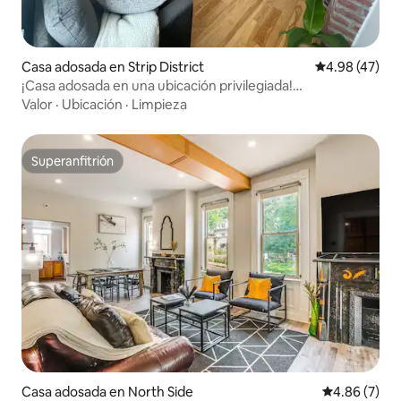
Casa adosada en Strip District
Calificación 
4.98 (47)
¡Casa adosada en una ubicación privilegiada!
¡Aparcamiento gratuito!
Valor
·
Ubicación
·
Limpieza
Superanfitrión
Superanfitrión
Casa adosada en North Side
Calificación
4.86 (7)